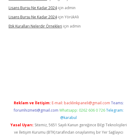
Lisans Bursu Ne Kadar 2024
için
admin
Lisans Bursu Ne Kadar 2024
için
YörükAli
Etik Kuralları Nelerdir Örnekleri
için
admin
pamıyorum
ilbet yeni giriş
betexper.xyz
elexbet
Reklam ve İletişim:
E-mail:
backlinkpaneli@gmail.com
Teams:
forumhizmeti@gmail.com
Whatsapp: 0262 606 0 726
Telegram:
@karabul
Yasal Uyarı:
Sitemiz, 5651 Sayılı Kanun gereğince Bilgi Teknolojileri
ve İletişim Kurumu (BTK) tarafından onaylanmış bir Yer Sağlayıcı