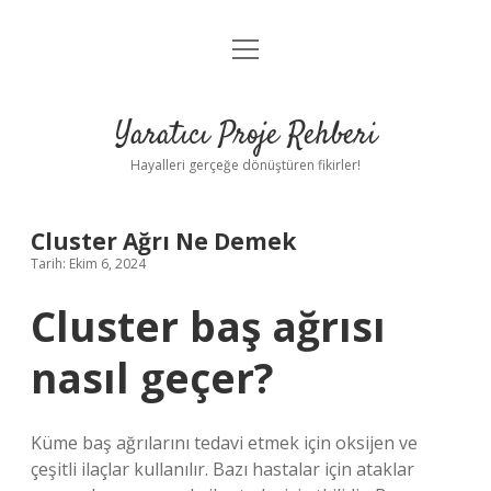
menüyü
Anasayfa
aç
Gizlilik Politikası
Yaratıcı Proje Rehberi
Yasal Uyarı
Hayalleri gerçeğe dönüştüren fikirler!
Hakkımızda
Cluster Ağrı Ne Demek
Tarih: Ekim 6, 2024
Cluster baş ağrısı
nasıl geçer?
Küme baş ağrılarını tedavi etmek için oksijen ve
çeşitli ilaçlar kullanılır. Bazı hastalar için ataklar