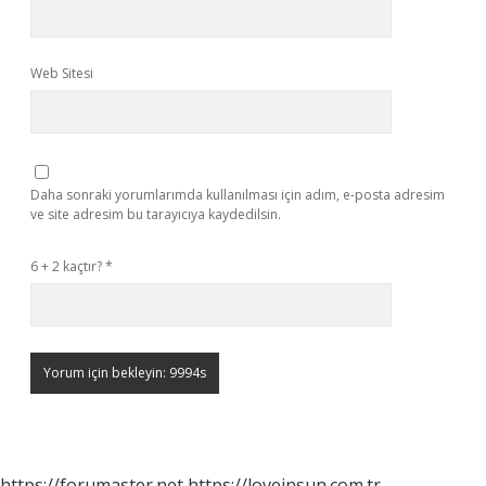
Web Sitesi
Daha sonraki yorumlarımda kullanılması için adım, e-posta adresim
ve site adresim bu tarayıcıya kaydedilsin.
6 + 2 kaçtır?
*
https://forumaster.net
https://loveinsun.com.tr