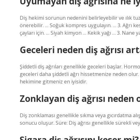
Uyumayan diş ağrısına ne iyi
Diş hekimi sorunun nedenini belirleyebilir ve ılık t
önerebilir. … Soğuk kompres uygulayın. … 3. Ağrı kesic
çayları için. … Siyah kimyon … Kekik yağı … 3. Nane
Geceleri neden diş ağrısı ar
Şiddetli diş ağrıları genellikle geceleri başlar. Horm
geceleri daha şiddetli ağrı hissetmenize neden olur. D
hekimine gitmeniz en iyisidir.
Zonklayan diş ağrısı neden 
Diş zonklaması genellikle sıkma veya gıcırdatma alışk
sonucu oluşur. Süre: Diş ağrısı genellikle sürekli vey
Sigara diş ağrısını keser mi?