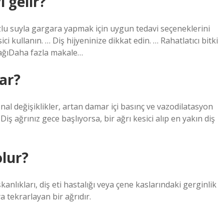
 gelir?
uzlu suyla gargara yapmak için uygun tedavi seçeneklerini
i kullanın. … Diş hijyeninize dikkat edin. … Rahatlatıcı bitki
 yağıDaha fazla makale…
tar?
onal değişiklikler, artan damar içi basınç ve vazodilatasyon
iş ağrınız gece başlıyorsa, bir ağrı kesici alıp en yakın diş
olur?
anlıkları, diş eti hastalığı veya çene kaslarındaki gerginlik
a tekrarlayan bir ağrıdır.