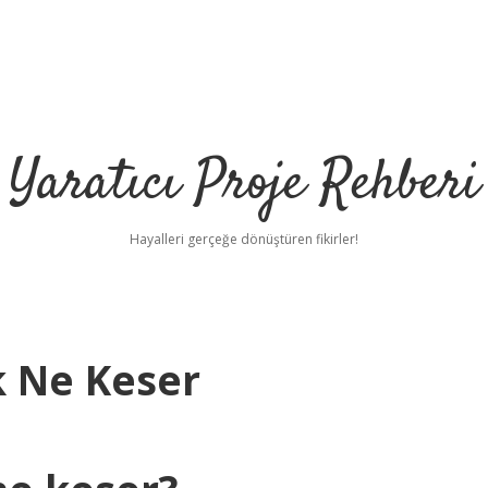
Yaratıcı Proje Rehberi
Hayalleri gerçeğe dönüştüren fikirler!
k Ne Keser
h