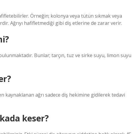
afifletebilirler. Örneğin; kolonya veya tütün sıkmak veya
ir. Ağrıyı hafifletmediği gibi diş etlerine de zarar verir.
mi?
 bulunmaktadır. Bunlar; tarçın, tuz ve sirke suyu, limon suyu
er?
n kaynaklanan ağrı sadece diş hekimine gidilerek tedavi
ikada keser?