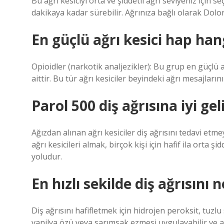
Bu ağrı kesiciyi orta ve şiddetli ağrı seviyeniz için se
dakikaya kadar sürebilir. Ağrınıza bağlı olarak Dolore
En güçlü ağrı kesici hap han
Opioidler (narkotik analjezikler): Bu grup en güçlü a
aittir. Bu tür ağrı kesiciler beyindeki ağrı mesajların
Parol 500 diş ağrısına iyi gel
Ağızdan alınan ağrı kesiciler diş ağrısını tedavi etme
ağrı kesicileri almak, birçok kişi için hafif ila orta şi
yoludur.
En hızlı sekilde diş ağrısını 
Diş ağrısını hafifletmek için hidrojen peroksit, tuzlu
vanilya özü veya sarımsak ezmesi uygulayabilir ve a