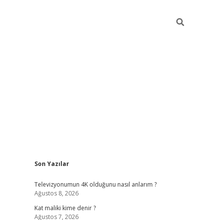
Sidebar
Son Yazılar
ttps://betci.co/
vd casino giriş
ilbet.casino
ilbet giriş yapamıy
Televizyonumun 4K olduğunu nasıl anlarım ?
Ağustos 8, 2026
Kat maliki kime denir ?
Ağustos 7, 2026