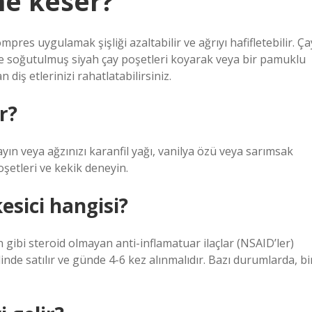
 ne keser?
es uygulamak şişliği azaltabilir ve ağrıyı hafifletebilir. Ça
eye soğutulmuş siyah çay poşetleri koyarak veya bir pamuklu
diş etlerinizi rahatlatabilirsiniz.
r?
yın veya ağzınızı karanfil yağı, vanilya özü veya sarımsak
oşetleri ve kekik deneyin.
kesici hangisi?
fen gibi steroid olmayan anti-inflamatuar ilaçlar (NSAID’ler)
alinde satılır ve günde 4-6 kez alınmalıdır. Bazı durumlarda, bi