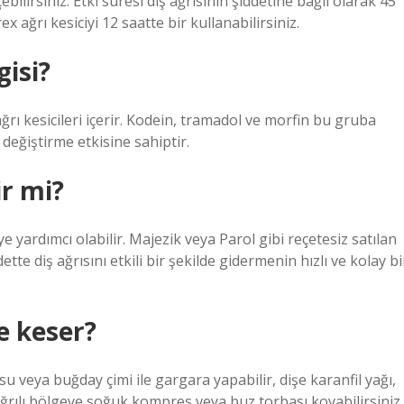
çebilirsiniz. Etki süresi diş ağrısının şiddetine bağlı olarak 45
x ağrı kesiciyi 12 saatte bir kullanabilirsiniz.
gisi?
ğrı kesicileri içerir. Kodein, tramadol ve morfin bu gruba
ı değiştirme etkisine sahiptir.
ir mi?
ye yardımcı olabilir. Majezik veya Parol gibi reçetesiz satılan
ddette diş ağrısını etkili bir şekilde gidermenin hızlı ve kolay bi
ne keser?
 su veya buğday çimi ile gargara yapabilir, dişe karanfil yağı,
ğrılı bölgeye soğuk kompres veya buz torbası koyabilirsiniz.