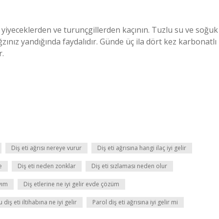
u yiyeceklerden ve turunçgillerden kaçının. Tuzlu su ve soğuk
nız yandığında faydalıdır. Günde üç ila dört kez karbonatlı
r.
Diş eti ağrısı nereye vurur
Diş eti ağrısına hangi ilaç iyi gelir
e
Diş eti neden zonklar
Diş eti sızlaması neden olur
yım
Diş etlerine ne iyi gelir evde çözüm
diş eti iltihabına ne iyi gelir
Parol diş eti ağrısına iyi gelir mi