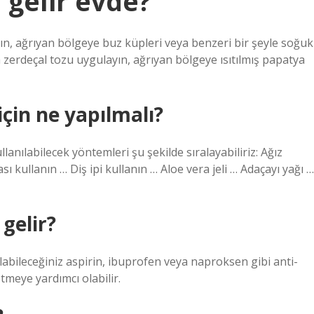
i gelir evde?
apın, ağrıyan bölgeye buz küpleri veya benzeri bir şeyle soğuk
a zerdeçal tozu uygulayın, ağrıyan bölgeye ısıtılmış papatya
 için ne yapılmalı?
ullanılabilecek yöntemleri şu şekilde sıralayabiliriz: Ağız
sı kullanın … Diş ipi kullanın … Aloe vera jeli … Adaçayı yağı …
 gelir?
alabileceğiniz aspirin, ibuprofen veya naproksen gibi anti-
letmeye yardımcı olabilir.