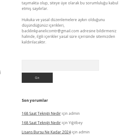
taşımakta olup, siteye üye olarak bu sorumluluğu kabul
etmiş sayılırlar.
Hukuka ve yasal düzenlemelere aykırı olduğunu
düşündüğünüz içerikleri,
backlinkpanelicomtr@gmail.com
adresine bildirmeniz
halinde, ilgili içerikler yasal süre içerisinde sitemizden
kaldırılacaktır.
Arama
i
Son yorumlar
168 Saat Tekniği Nedir
için
admin
168 Saat Tekniği Nedir
için
Yiğitbey
Lisans Bursu Ne Kadar 2024
için
admin