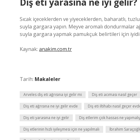
Diş eti yarasına ne iyi gelir?
Sıcak içeceklerden ve yiyeceklerden, baharatlı, tuzl
suyla gargara yapın. Meyve aromalı dondurmalar ağzı
suyla gargara yapmak pamukçuk belirtileri için iyidi
Kaynak:
anakim.com.tr
Tarih:
Makaleler
Arveles diş eti ağrısına iyi gelir mi
Diş eti acıması nasıl geçer
Diş eti ağrısına ne iyi gelir evde
Diş eti iltihabı nasıl geçer evd
Diş eti yarasına ne iyi gelir
Diş etlerim çok hassas ne yapmalı
Diş etlerinin hızlı iyileşmesi için ne yapılmalı
İbrahim Saraçoğlu 