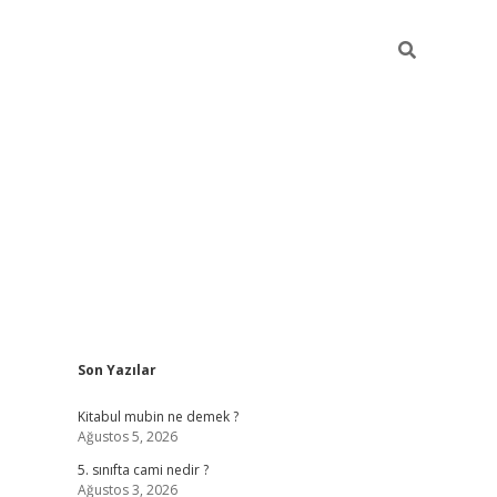
Sidebar
Son Yazılar
ttps://betci.co/
vd casino giriş
ilbet.casino
ilbet giriş yapamıy
Kitabul mubin ne demek ?
Ağustos 5, 2026
5. sınıfta cami nedir ?
Ağustos 3, 2026