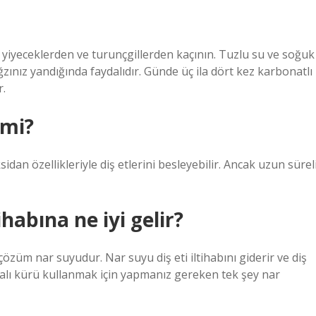
u yiyeceklerden ve turunçgillerden kaçının. Tuzlu su ve soğuk
nız yandığında faydalıdır. Günde üç ila dört kez karbonatlı
r.
 mi?
oksidan özellikleriyle diş etlerini besleyebilir. Ancak uzun sürel
ihabına ne iyi gelir?
 çözüm nar suyudur. Nar suyu diş eti iltihabını giderir ve diş
şifalı kürü kullanmak için yapmanız gereken tek şey nar