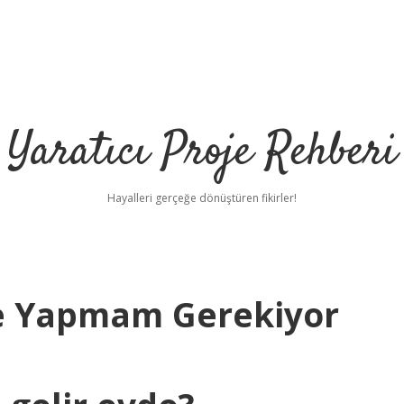
Yaratıcı Proje Rehberi
Hayalleri gerçeğe dönüştüren fikirler!
Ne Yapmam Gerekiyor
h