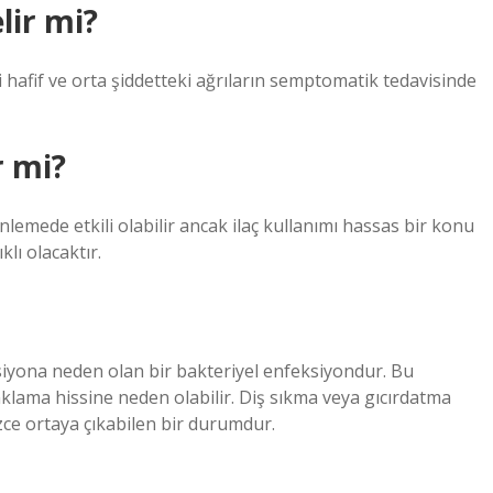
elir mi?
itli hafif ve orta şiddetteki ağrıların semptomatik tedavisinde
r mi?
önlemede etkili olabilir ancak ilaç kullanımı hassas bir konu
lı olacaktır.
eksiyona neden olan bir bakteriyel enfeksiyondur. Bu
nklama hissine neden olabilir. Diş sıkma veya gıcırdatma
izce ortaya çıkabilen bir durumdur.