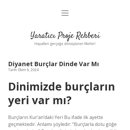
menüyü
Anasayfa
aç
Gizlilik Politikası
Yaratıcı Proje Rehberi
Yasal Uyarı
Hayalleri gerçeğe dönüştüren fikirler!
Hakkımızda
Diyanet Burçlar Dinde Var Mı
Tarih: Ekim 6, 2024
Dinimizde burçların
yeri var mı?
Burçların Kur’an’daki Yeri Bu ifade ilk ayette
geçmektedir. Anlamı şöyledir: “Burçlarla dolu göğe