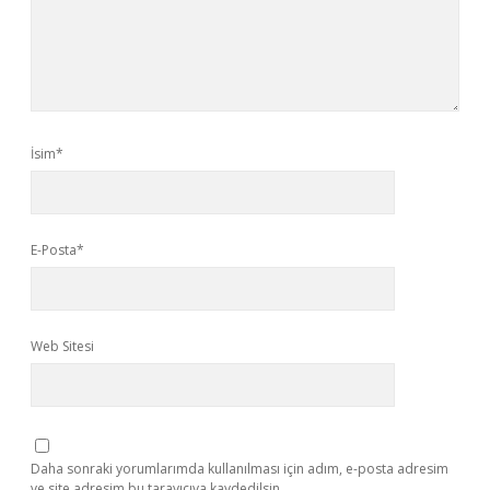
İsim*
E-Posta*
Web Sitesi
Daha sonraki yorumlarımda kullanılması için adım, e-posta adresim
ve site adresim bu tarayıcıya kaydedilsin.