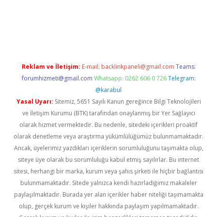
amıyorum
ilbet yeni giriş
betexper.xyz
elexbet
Reklam ve İletişim:
E-mail:
backlinkpaneli@gmail.com
Teams:
forumhizmeti@gmail.com
Whatsapp: 0262 606 0 726
Telegram:
@karabul
Yasal Uyarı:
Sitemiz, 5651 Sayılı Kanun gereğince Bilgi Teknolojileri
ve İletişim Kurumu (BTK) tarafından onaylanmış bir Yer Sağlayıcı
olarak hizmet vermektedir. Bu nedenle, sitedeki içerikleri proaktif
olarak denetleme veya araştırma yükümlülüğümüz bulunmamaktadır.
Ancak, üyelerimiz yazdıkları içeriklerin sorumluluğunu taşımakta olup,
siteye üye olarak bu sorumluluğu kabul etmiş sayılırlar. Bu internet
sitesi, herhangi bir marka, kurum veya şahıs şirketi ile hiçbir bağlantısı
bulunmamaktadır. Sitede yalnızca kendi hazırladığımız makaleler
paylaşılmaktadır. Burada yer alan içerikler haber niteliği taşımamakta
olup, gerçek kurum ve kişiler hakkında paylaşım yapılmamaktadır.