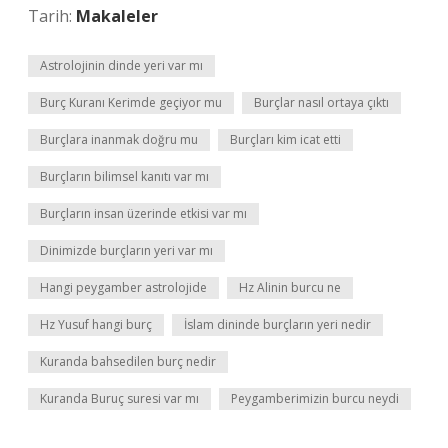
Tarih:
Makaleler
Astrolojinin dinde yeri var mı
Burç Kuranı Kerimde geçiyor mu
Burçlar nasıl ortaya çıktı
Burçlara inanmak doğru mu
Burçları kim icat etti
Burçların bilimsel kanıtı var mı
Burçların insan üzerinde etkisi var mı
Dinimizde burçların yeri var mı
Hangi peygamber astrolojide
Hz Alinin burcu ne
Hz Yusuf hangi burç
İslam dininde burçların yeri nedir
Kuranda bahsedilen burç nedir
Kuranda Buruç suresi var mı
Peygamberimizin burcu neydi