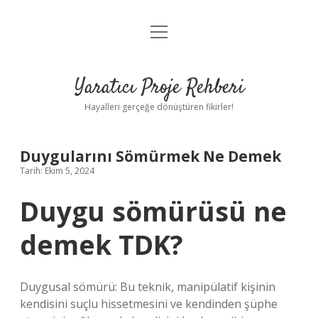
menüyü
Anasayfa
aç
Gizlilik Politikası
Yaratıcı Proje Rehberi
Yasal Uyarı
Hayalleri gerçeğe dönüştüren fikirler!
Hakkımızda
Duygularını Sömürmek Ne Demek
Tarih: Ekim 5, 2024
Duygu sömürüsü ne
demek TDK?
Duygusal sömürü: Bu teknik, manipülatif kişinin
kendisini suçlu hissetmesini ve kendinden şüphe