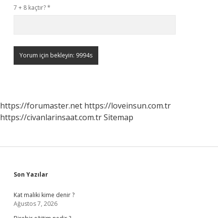
7 + 8 kaçtır?
*
https://forumaster.net
https://loveinsun.com.tr
https://civanlarinsaat.com.tr
Sitemap
Sidebar
Son Yazılar
Kat maliki kime denir ?
Ağustos 7, 2026