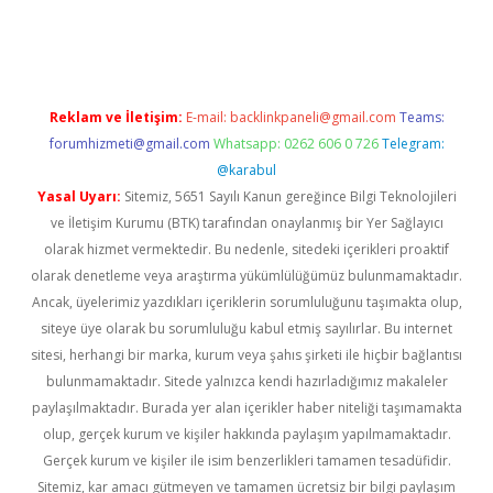
apamıyorum
ilbet yeni giriş
betexper.xyz
elexbet
Reklam ve İletişim:
E-mail:
backlinkpaneli@gmail.com
Teams:
forumhizmeti@gmail.com
Whatsapp: 0262 606 0 726
Telegram:
@karabul
Yasal Uyarı:
Sitemiz, 5651 Sayılı Kanun gereğince Bilgi Teknolojileri
ve İletişim Kurumu (BTK) tarafından onaylanmış bir Yer Sağlayıcı
olarak hizmet vermektedir. Bu nedenle, sitedeki içerikleri proaktif
olarak denetleme veya araştırma yükümlülüğümüz bulunmamaktadır.
Ancak, üyelerimiz yazdıkları içeriklerin sorumluluğunu taşımakta olup,
siteye üye olarak bu sorumluluğu kabul etmiş sayılırlar. Bu internet
sitesi, herhangi bir marka, kurum veya şahıs şirketi ile hiçbir bağlantısı
bulunmamaktadır. Sitede yalnızca kendi hazırladığımız makaleler
paylaşılmaktadır. Burada yer alan içerikler haber niteliği taşımamakta
olup, gerçek kurum ve kişiler hakkında paylaşım yapılmamaktadır.
Gerçek kurum ve kişiler ile isim benzerlikleri tamamen tesadüfidir.
Sitemiz, kar amacı gütmeyen ve tamamen ücretsiz bir bilgi paylaşım