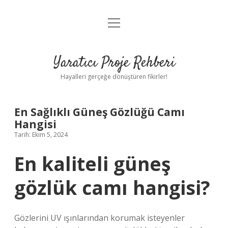
menüyü
Anasayfa
aç
Gizlilik Politikası
Yaratıcı Proje Rehberi
Yasal Uyarı
Hayalleri gerçeğe dönüştüren fikirler!
Hakkımızda
En Sağlıklı Güneş Gözlüğü Camı
Hangisi
Tarih: Ekim 5, 2024
En kaliteli güneş
gözlük camı hangisi?
Gözlerini UV ışınlarından korumak isteyenler