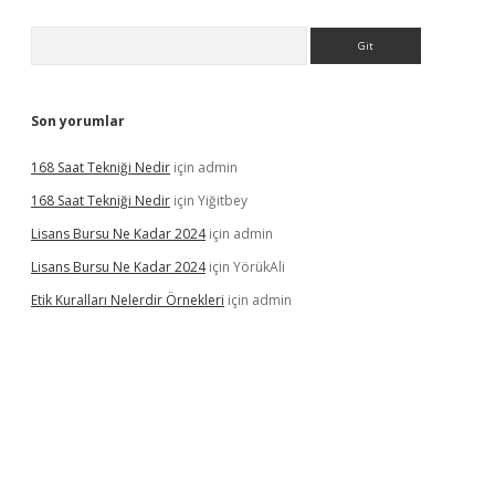
Arama
Son yorumlar
168 Saat Tekniği Nedir
için
admin
168 Saat Tekniği Nedir
için
Yiğitbey
Lisans Bursu Ne Kadar 2024
için
admin
Lisans Bursu Ne Kadar 2024
için
YörükAli
Etik Kuralları Nelerdir Örnekleri
için
admin
ıyorum
ilbet yeni giriş
betexper.xyz
elexbet