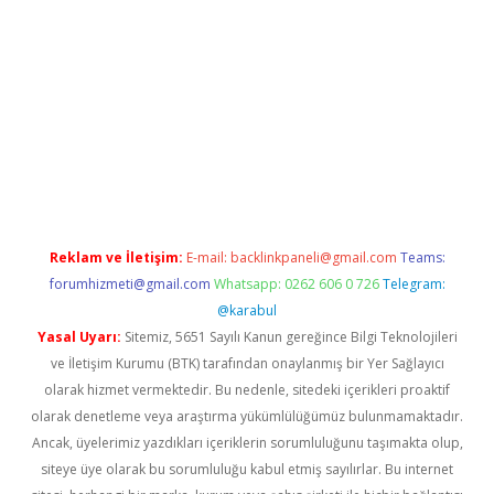
mıyorum
ilbet yeni giriş
betexper.xyz
elexbet
Reklam ve İletişim:
E-mail:
backlinkpaneli@gmail.com
Teams:
forumhizmeti@gmail.com
Whatsapp: 0262 606 0 726
Telegram:
@karabul
Yasal Uyarı:
Sitemiz, 5651 Sayılı Kanun gereğince Bilgi Teknolojileri
ve İletişim Kurumu (BTK) tarafından onaylanmış bir Yer Sağlayıcı
olarak hizmet vermektedir. Bu nedenle, sitedeki içerikleri proaktif
olarak denetleme veya araştırma yükümlülüğümüz bulunmamaktadır.
Ancak, üyelerimiz yazdıkları içeriklerin sorumluluğunu taşımakta olup,
siteye üye olarak bu sorumluluğu kabul etmiş sayılırlar. Bu internet