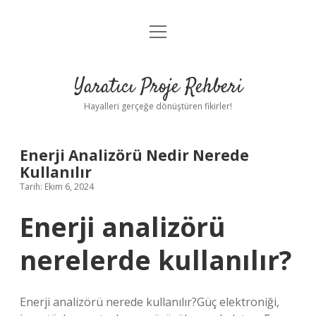
menüyü
Anasayfa
aç
Gizlilik Politikası
Yaratıcı Proje Rehberi
Yasal Uyarı
Hayalleri gerçeğe dönüştüren fikirler!
Hakkımızda
Enerji Analizörü Nedir Nerede
Kullanılır
Tarih: Ekim 6, 2024
Enerji analizörü
nerelerde kullanılır?
Enerji analizörü nerede kullanılır?Güç elektroniği,