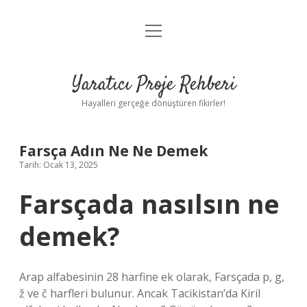
menüyü
Anasayfa
aç
Gizlilik Politikası
Yaratıcı Proje Rehberi
Yasal Uyarı
Hayalleri gerçeğe dönüştüren fikirler!
Hakkımızda
Farsça Adın Ne Ne Demek
Tarih: Ocak 13, 2025
Farsçada nasılsın ne
demek?
Arap alfabesinin 28 harfine ek olarak, Farsçada p, g,
ž ve č harfleri bulunur. Ancak Tacikistan’da Kiril