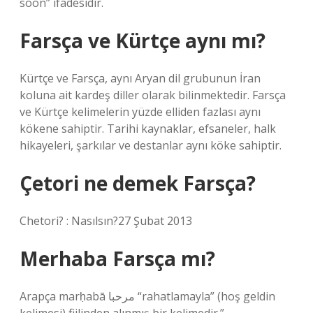
soon” ifadesidir.
Farsça ve Kürtçe aynı mı?
Kürtçe ve Farsça, aynı Aryan dil grubunun İran
koluna ait kardeş diller olarak bilinmektedir. Farsça
ve Kürtçe kelimelerin yüzde elliden fazlası aynı
kökene sahiptir. Tarihi kaynaklar, efsaneler, halk
hikayeleri, şarkılar ve destanlar aynı köke sahiptir.
Çetori ne demek Farsça?
Chetori? : Nasılsın?27 Şubat 2013
Merhaba Farsça mı?
Arapça marḥabā مرحبا “rahatlamayla” (hoş geldin