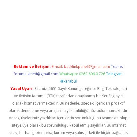
apamıyorum
ilbet yeni giriş
betexper.xyz
elexbet
Reklam ve İletişim:
E-mail:
backlinkpaneli@gmail.com
Teams:
forumhizmeti@gmail.com
Whatsapp: 0262 606 0 726
Telegram:
@karabul
Yasal Uyarı:
Sitemiz, 5651 Sayılı Kanun gereğince Bilgi Teknolojileri
ve İletişim Kurumu (BTK) tarafından onaylanmış bir Yer Sağlayıcı
olarak hizmet vermektedir. Bu nedenle, sitedeki içerikleri proaktif
olarak denetleme veya araştırma yükümlülüğümüz bulunmamaktadır.
Ancak, üyelerimiz yazdıkları içeriklerin sorumluluğunu taşımakta olup,
siteye üye olarak bu sorumluluğu kabul etmiş sayılırlar. Bu internet
sitesi, herhangi bir marka, kurum veya şahıs şirketi ile hiçbir bağlantısı