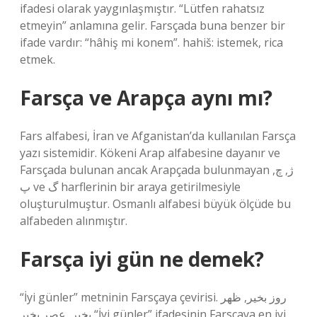
ifadesi olarak yaygınlaşmıştır. “Lütfen rahatsız
etmeyin” anlamına gelir. Farsçada buna benzer bir
ifade vardır: “hâhiş mi konem”. hahiš: istemek, rica
etmek.
Farsça ve Arapça aynı mı?
Fars alfabesi, İran ve Afganistan’da kullanılan Farsça
yazı sistemidir. Kökeni Arap alfabesine dayanır ve
Farsçada bulunan ancak Arapçada bulunmayan ژ, چ,
پ ve گ harflerinin bir araya getirilmesiyle
oluşturulmuştur. Osmanlı alfabesi büyük ölçüde bu
alfabeden alınmıştır.
Farsça iyi gün ne demek?
“İyi günler” metninin Farsçaya çevirisi. روز بخیر, ظهر
بخیر, عصر بخیر “İyi günler” ifadesinin Farsçaya en iyi