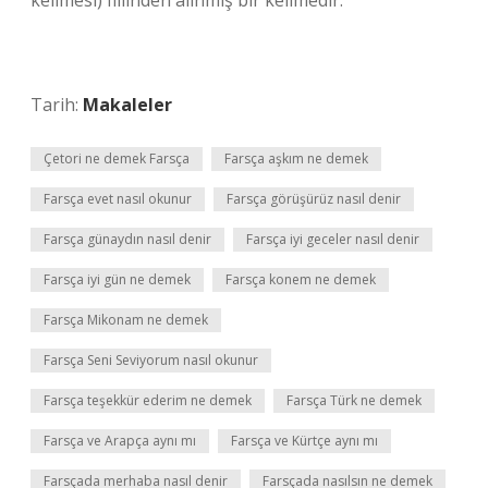
kelimesi) fiilinden alınmış bir kelimedir.”
Tarih:
Makaleler
Çetori ne demek Farsça
Farsça aşkım ne demek
Farsça evet nasıl okunur
Farsça görüşürüz nasıl denir
Farsça günaydın nasıl denir
Farsça iyi geceler nasıl denir
Farsça iyi gün ne demek
Farsça konem ne demek
Farsça Mikonam ne demek
Farsça Seni Seviyorum nasıl okunur
Farsça teşekkür ederim ne demek
Farsça Türk ne demek
Farsça ve Arapça aynı mı
Farsça ve Kürtçe aynı mı
Farsçada merhaba nasıl denir
Farsçada nasılsın ne demek