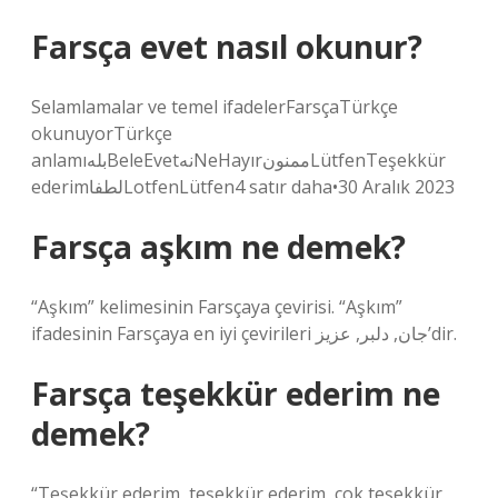
Farsça evet nasıl okunur?
Selamlamalar ve temel ifadelerFarsçaTürkçe
okunuyorTürkçe
anlamıبلهBeleEvetنهNeHayırممنونLütfenTeşekkür
ederimلطفاLotfenLütfen4 satır daha•30 Aralık 2023
Farsça aşkım ne demek?
“Aşkım” kelimesinin Farsçaya çevirisi. “Aşkım”
ifadesinin Farsçaya en iyi çevirileri جان, دلبر, عزیز’dir.
Farsça teşekkür ederim ne
demek?
“Teşekkür ederim, teşekkür ederim, çok teşekkür