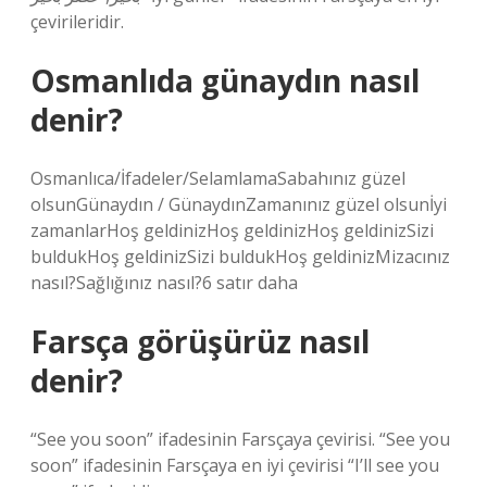
çevirileridir.
Osmanlıda günaydın nasıl
denir?
Osmanlıca/İfadeler/SelamlamaSabahınız güzel
olsunGünaydın / GünaydınZamanınız güzel olsunİyi
zamanlarHoş geldinizHoş geldinizHoş geldinizSizi
buldukHoş geldinizSizi buldukHoş geldinizMizacınız
nasıl?Sağlığınız nasıl?6 satır daha
Farsça görüşürüz nasıl
denir?
“See you soon” ifadesinin Farsçaya çevirisi. “See you
soon” ifadesinin Farsçaya en iyi çevirisi “I’ll see you