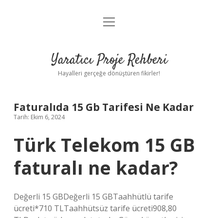
menüyü
Anasayfa
aç
Gizlilik Politikası
Yaratıcı Proje Rehberi
Yasal Uyarı
Hayalleri gerçeğe dönüştüren fikirler!
Hakkımızda
Faturalıda 15 Gb Tarifesi Ne Kadar
Tarih: Ekim 6, 2024
Türk Telekom 15 GB
faturalı ne kadar?
Değerli 15 GBDeğerli 15 GBTaahhütlü tarife
ücreti*710 TLTaahhütsüz tarife ücreti908,80