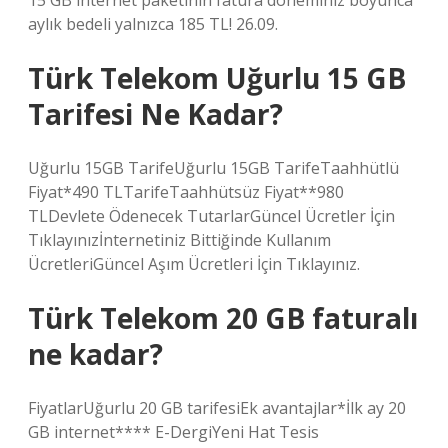
15 GB internet paketinin fatura döneminiz boyunca
aylık bedeli yalnızca 185 TL! 26.09.
Türk Telekom Uğurlu 15 GB
Tarifesi Ne Kadar?
Uğurlu 15GB TarifeUğurlu 15GB TarifeTaahhütlü
Fiyat*490 TLTarifeTaahhütsüz Fiyat**980
TLDevlete Ödenecek TutarlarGüncel Ücretler İçin
Tıklayınız​İnternetiniz Bittiğinde Kullanım
ÜcretleriGüncel Aşım Ücretleri İçin Tıklayınız.
Türk Telekom 20 GB faturalı
ne kadar?
FiyatlarUğurlu 20 GB tarifesiEk avantajlar*​İlk ay 20
GB internet**** E-DergiYeni Hat Tesis