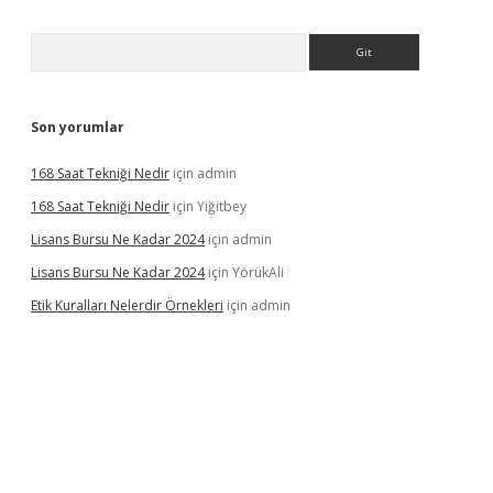
Arama
Son yorumlar
168 Saat Tekniği Nedir
için
admin
168 Saat Tekniği Nedir
için
Yiğitbey
Lisans Bursu Ne Kadar 2024
için
admin
Lisans Bursu Ne Kadar 2024
için
YörükAli
Etik Kuralları Nelerdir Örnekleri
için
admin
mıyorum
ilbet yeni giriş
betexper.xyz
elexbet