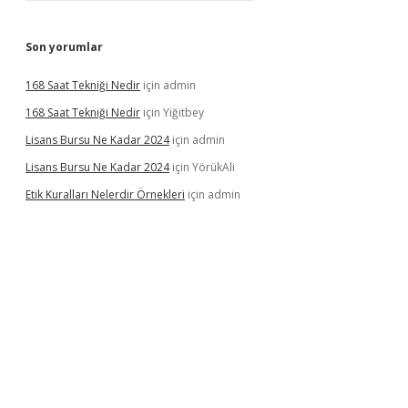
Son yorumlar
168 Saat Tekniği Nedir
için
admin
168 Saat Tekniği Nedir
için
Yiğitbey
Lisans Bursu Ne Kadar 2024
için
admin
Lisans Bursu Ne Kadar 2024
için
YörükAli
Etik Kuralları Nelerdir Örnekleri
için
admin
amıyorum
ilbet yeni giriş
betexper.xyz
elexbet