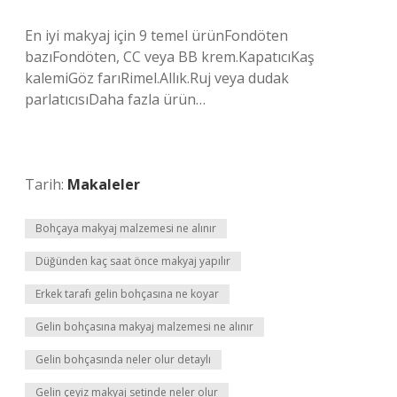
En iyi makyaj için 9 temel ürünFondöten
bazıFondöten, CC veya BB krem.KapatıcıKaş
kalemiGöz farıRimel.Allık.Ruj veya dudak
parlatıcısıDaha fazla ürün…
Tarih:
Makaleler
Bohçaya makyaj malzemesi ne alınır
Düğünden kaç saat önce makyaj yapılır
Erkek tarafı gelin bohçasına ne koyar
Gelin bohçasına makyaj malzemesi ne alınır
Gelin bohçasında neler olur detaylı
Gelin çeyiz makyaj setinde neler olur