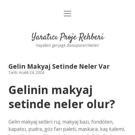
menüyü
Anasayfa
aç
Gizlilik Politikası
Yaratıcı Proje Rehberi
Yasal Uyarı
Hayalleri gerçeğe dönüştüren fikirler!
Hakkımızda
Gelin Makyaj Setinde Neler Var
Tarih: Aralık 24, 2024
Gelinin makyaj
setinde neler olur?
Gelin makyaj setleri ruj, makyaj bazı, fondöten,
kapatıcı, pudra, göz farı paleti, maskara, kaş kalemi,