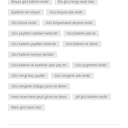
Beyaz göz kalemi nedir
Ela göz rengi nasıl olur
Eyeliner ne oluyor
Göz beyazı adı nedir
Göz boya nedir
Göz boyamanın deyimi nedir
Göz çeşitleri isimleri nelerdir
Göz kalemi adı ne
Göz kalemi çeşitleri nelerdir
Göz kalemi ne denir
Göz kalemi nereye sürülür
Göz kalemi ve eyeliner aynı şey mi
Göz pigmenti nedir
Göz rengi kaç çeşittir
Göz renginin adı nedir
Göz renginin olduğu yere ne denir
Hem mavi hem yeşil göze ne denir
Jel göz kalemi nedir
Mavi göz nasıl olur