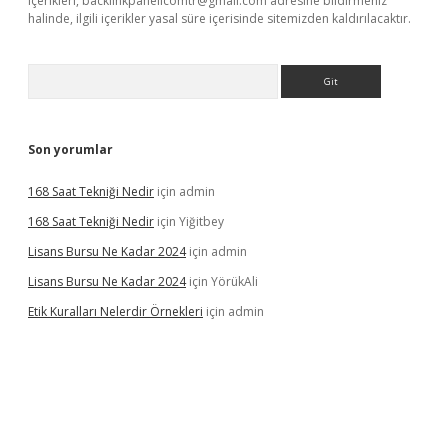
içerikleri,
backlinkpanelicomtr@gmail.com
adresine bildirmeniz
halinde, ilgili içerikler yasal süre içerisinde sitemizden kaldırılacaktır.
Arama
Son yorumlar
168 Saat Tekniği Nedir
için
admin
168 Saat Tekniği Nedir
için
Yiğitbey
Lisans Bursu Ne Kadar 2024
için
admin
Lisans Bursu Ne Kadar 2024
için
YörükAli
Etik Kuralları Nelerdir Örnekleri
için
admin