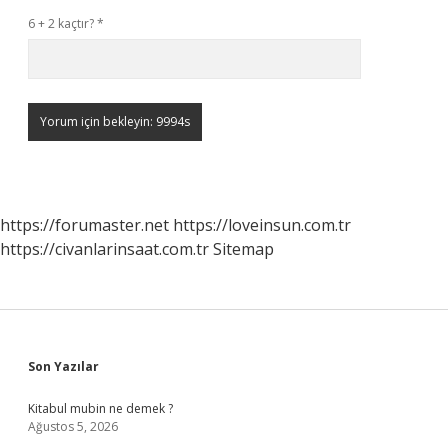
6 + 2 kaçtır?
*
https://forumaster.net
https://loveinsun.com.tr
https://civanlarinsaat.com.tr
Sitemap
Sidebar
Son Yazılar
Kitabul mubin ne demek ?
Ağustos 5, 2026