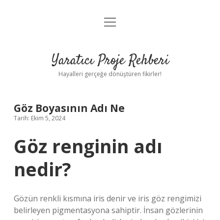
menüyü
Anasayfa
aç
Gizlilik Politikası
Yaratıcı Proje Rehberi
Yasal Uyarı
Hayalleri gerçeğe dönüştüren fikirler!
Hakkımızda
Göz Boyasının Adı Ne
Tarih: Ekim 5, 2024
Göz renginin adı
nedir?
Gözün renkli kısmına iris denir ve iris göz rengimizi
belirleyen pigmentasyona sahiptir. İnsan gözlerinin