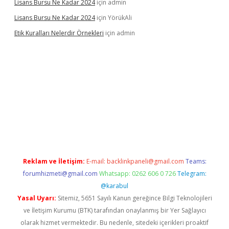
Lisans Bursu Ne Kadar 2024
için
admin
Lisans Bursu Ne Kadar 2024
için
YörükAli
Etik Kuralları Nelerdir Örnekleri
için
admin
mıyorum
ilbet yeni giriş
betexper.xyz
elexbet
Reklam ve İletişim:
E-mail:
backlinkpaneli@gmail.com
Teams:
forumhizmeti@gmail.com
Whatsapp: 0262 606 0 726
Telegram:
@karabul
Yasal Uyarı:
Sitemiz, 5651 Sayılı Kanun gereğince Bilgi Teknolojileri
ve İletişim Kurumu (BTK) tarafından onaylanmış bir Yer Sağlayıcı
olarak hizmet vermektedir. Bu nedenle, sitedeki içerikleri proaktif