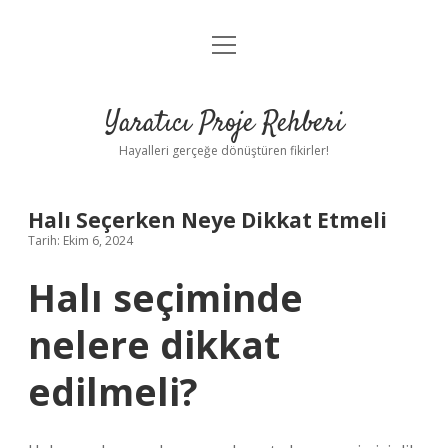
menüyü
Anasayfa
aç
Gizlilik Politikası
Yaratıcı Proje Rehberi
Yasal Uyarı
Hayalleri gerçeğe dönüştüren fikirler!
Hakkımızda
Halı Seçerken Neye Dikkat Etmeli
Tarih: Ekim 6, 2024
Halı seçiminde
nelere dikkat
edilmeli?