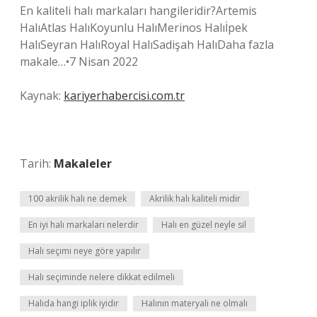
En kaliteli halı markaları hangileridir?Artemis
HalıAtlas HalıKoyunlu HalıMerinos Halıİpek
HalıSeyran HalıRoyal HalıSadişah HalıDaha fazla
makale…•7 Nisan 2022
Kaynak:
kariyerhabercisi.com.tr
Tarih:
Makaleler
100 akrilik halı ne demek
Akrilik halı kaliteli midir
En iyi halı markaları nelerdir
Halı en güzel neyle sil
Halı seçimi neye göre yapılır
Halı seçiminde nelere dikkat edilmeli
Halıda hangi iplik iyidir
Halının materyali ne olmalı