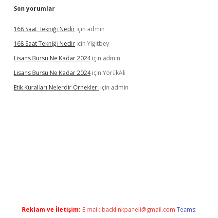
Son yorumlar
168 Saat Tekniği Nedir
için
admin
168 Saat Tekniği Nedir
için
Yiğitbey
Lisans Bursu Ne Kadar 2024
için
admin
Lisans Bursu Ne Kadar 2024
için
YörükAli
Etik Kuralları Nelerdir Örnekleri
için
admin
yeni giriş
betexper.xyz
elexbet
Reklam ve İletişim:
E-mail:
backlinkpaneli@gmail.com
Teams: