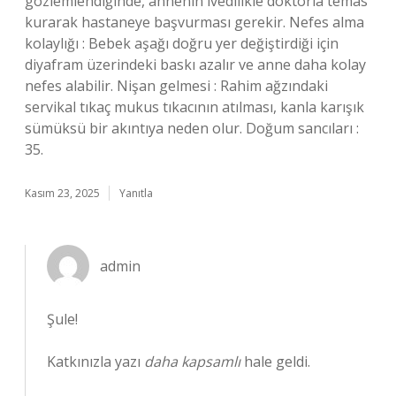
gözlemlendiğinde, annenin ivedilikle doktorla temas
kurarak hastaneye başvurması gerekir. Nefes alma
kolaylığı : Bebek aşağı doğru yer değiştirdiği için
diyafram üzerindeki baskı azalır ve anne daha kolay
nefes alabilir. Nişan gelmesi : Rahim ağzındaki
servikal tıkaç mukus tıkacının atılması, kanla karışık
sümüksü bir akıntıya neden olur. Doğum sancıları :
35.
Kasım 23, 2025
Yanıtla
admin
Şule!
Katkınızla yazı
daha kapsamlı
hale geldi.