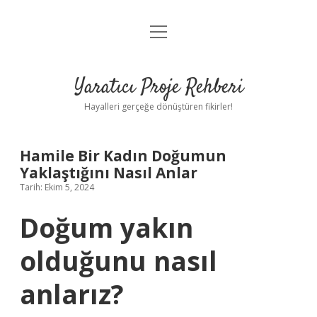
menüyü
Anasayfa
aç
Gizlilik Politikası
Yaratıcı Proje Rehberi
Yasal Uyarı
Hayalleri gerçeğe dönüştüren fikirler!
Hakkımızda
Hamile Bir Kadın Doğumun
Yaklaştığını Nasıl Anlar
Tarih: Ekim 5, 2024
Doğum yakın
olduğunu nasıl
anlarız?