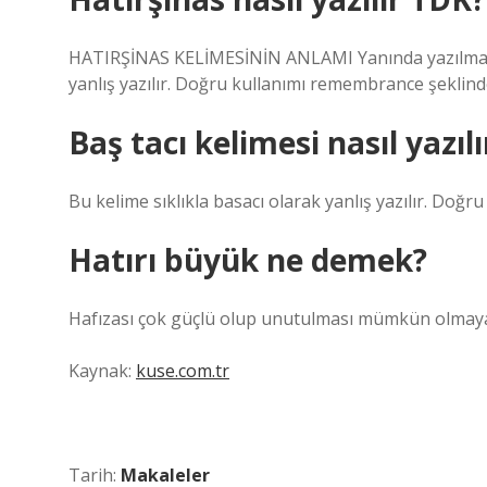
HATIRŞİNAS KELİMESİNİN ANLAMI Yanında yazılması g
yanlış yazılır. Doğru kullanımı remembrance şeklinde
Baş tacı kelimesi nasıl yazılı
Bu kelime sıklıkla basacı olarak yanlış yazılır. Doğru 
Hatırı büyük ne demek?
Hafızası çok güçlü olup unutulması mümkün olmayan k
Kaynak:
kuse.com.tr
Tarih:
Makaleler