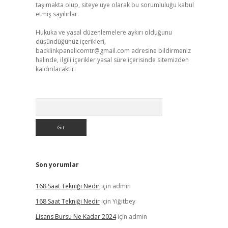
taşımakta olup, siteye üye olarak bu sorumluluğu kabul
etmiş sayılırlar.
Hukuka ve yasal düzenlemelere aykırı olduğunu
düşündüğünüz içerikleri,
backlinkpanelicomtr@gmail.com
adresine bildirmeniz
halinde, ilgili içerikler yasal süre içerisinde sitemizden
kaldırılacaktır.
Arama
Son yorumlar
168 Saat Tekniği Nedir
için
admin
168 Saat Tekniği Nedir
için
Yiğitbey
Lisans Bursu Ne Kadar 2024
için
admin