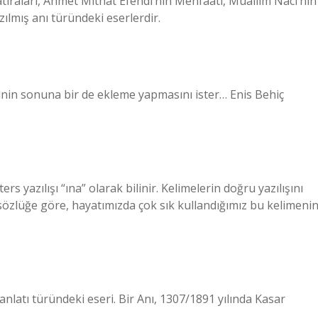
tıraları, Ahmet Mithat Efendi’nin Menfaati, Muallim Naci’nin
lmış anı türündeki eserlerdir.
iirinin sonuna bir de ekleme yapmasını ister… Enis Behiç
ters yazılışı “ına” olarak bilinir. Kelimelerin doğru yazılışını
zlüğe göre, hayatımızda çok sık kullandığımız bu kelimeni
atı türündeki eseri. Bir Anı, 1307/1891 yılında Kasar