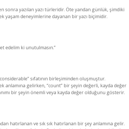
n sonra yazılan yazı türleridir. Öte yandan günlük, şimdiki
çek yaşam deneyimlerine dayanan bir yazı biçimidir.
et edelim ki unutulmasın.”
“considerable” sıfatının birleşiminden oluşmuştur.
nlamına gelirken, “count” bir şeyin değerli, kayda değer
anımı bir şeyin önemli veya kayda değer olduğunu gösterir.
ından hatırlanan ve sık sık hatırlanan bir şey anlamına gelir.