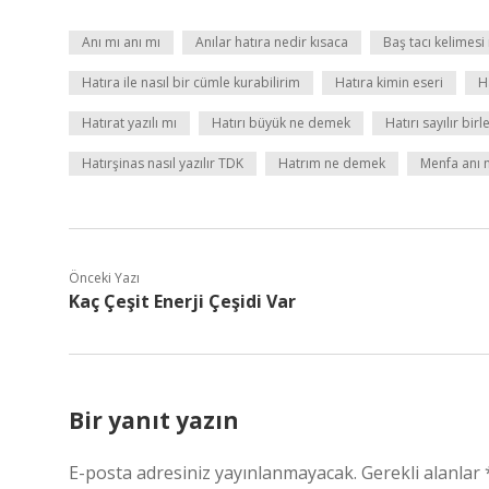
Anı mı anı mı
Anılar hatıra nedir kısaca
Baş tacı kelimesi n
Hatıra ile nasıl bir cümle kurabilirim
Hatıra kimin eseri
H
Hatırat yazılı mı
Hatırı büyük ne demek
Hatırı sayılır birl
Hatırşinas nasıl yazılır TDK
Hatrım ne demek
Menfa anı 
Önceki Yazı
Kaç Çeşit Enerji Çeşidi Var
Bir yanıt yazın
E-posta adresiniz yayınlanmayacak.
Gerekli alanlar