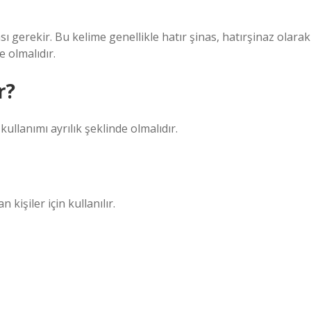
erekir. Bu kelime genellikle hatır şinas, hatırşinaz olarak
 olmalıdır.
r?
kullanımı ayrılık şeklinde olmalıdır.
işiler için kullanılır.