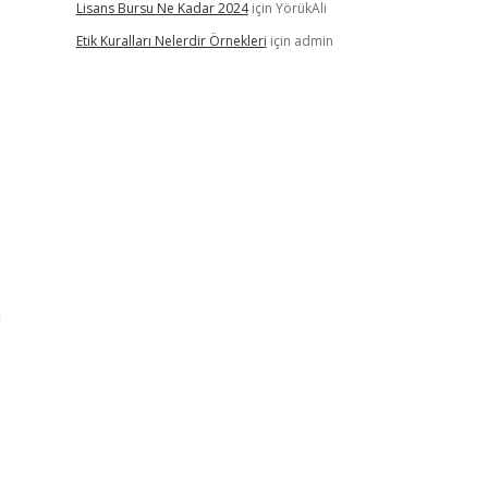
Lisans Bursu Ne Kadar 2024
için
YörükAli
Etik Kuralları Nelerdir Örnekleri
için
admin
n