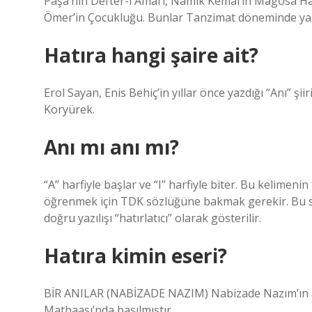
Paşa’nın Defter-i Amal’ı, Namık Kemal’in Magosa Ha
Ömer’in Çocukluğu. Bunlar Tanzimat döneminde yazı
Hatıra hangi şaire ait?
Erol Sayan, Enis Behiç’in yıllar önce yazdığı “Anı” ş
Koryürek.
Anı mı anı mı?
“A” harfiyle başlar ve “I” harfiyle biter. Bu kelimenin 
öğrenmek için TDK sözlüğüne bakmak gerekir. Bu sö
doğru yazılışı “hatırlatıcı” olarak gösterilir.
Hatıra kimin eseri?
BİR ANILAR (NABİZADE NAZIM) Nabizade Nazım’ın anl
Matbaası’nda basılmıştır.