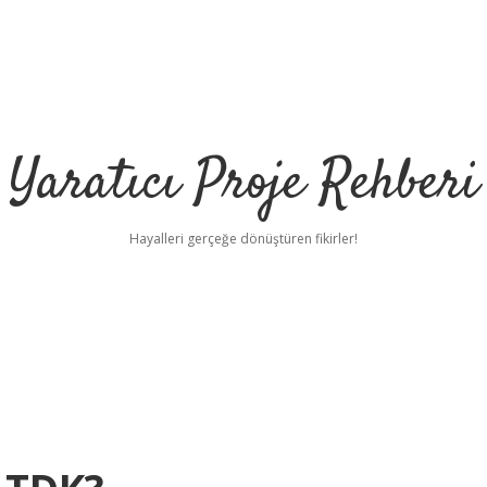
Yaratıcı Proje Rehberi
Hayalleri gerçeğe dönüştüren fikirler!
h