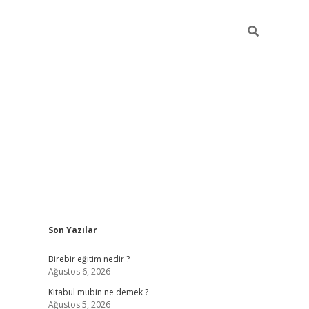
Sidebar
Son Yazılar
ttps://betci.co/
vd casino giriş
ilbet.casino
ilbet giriş yapamıy
Birebir eğitim nedir ?
Ağustos 6, 2026
Kitabul mubin ne demek ?
Ağustos 5, 2026