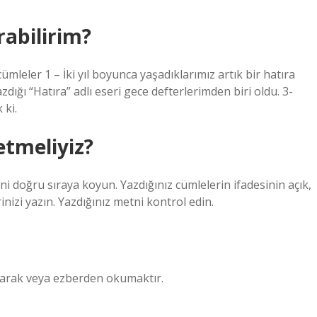
rabilirim?
ümleler 1 – İki yıl boyunca yaşadıklarımız artık bir hatıra
zdığı “Hatıra” adlı eseri gece defterlerimden biri oldu. 3-
 ki.
etmeliyiz?
ini doğru sıraya koyun. Yazdığınız cümlelerin ifadesinin açık,
nizi yazın. Yazdığınız metni kontrol edin.
karak veya ezberden okumaktır.