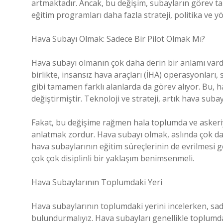
artmaktadır. Ancak, bu değişim, subayların görev ta
eğitim programları daha fazla strateji, politika ve yö
Hava Subayı Olmak: Sadece Bir Pilot Olmak Mı?
Hava subayı olmanın çok daha derin bir anlamı vardı
birlikte, insansız hava araçları (İHA) operasyonları,
gibi tamamen farklı alanlarda da görev alıyor. Bu, 
değiştirmiştir. Teknoloji ve strateji, artık hava suba
Fakat, bu değişime rağmen hala toplumda ve askeriye
anlatmak zordur. Hava subayı olmak, aslında çok daha 
hava subaylarının eğitim süreçlerinin de evrilmesi g
çok çok disiplinli bir yaklaşım benimsenmeli.
Hava Subaylarının Toplumdaki Yeri
Hava subaylarının toplumdaki yerini incelerken, sade
bulundurmalıyız. Hava subayları genellikle toplumda 