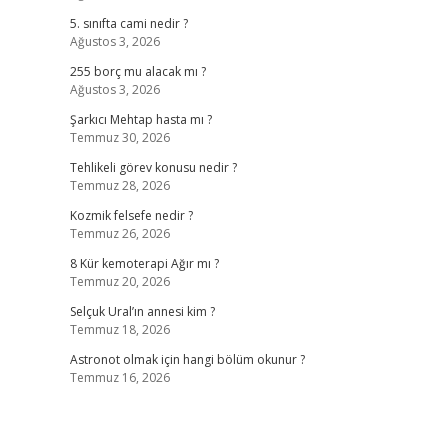
5. sınıfta cami nedir ?
Ağustos 3, 2026
255 borç mu alacak mı ?
Ağustos 3, 2026
Şarkıcı Mehtap hasta mı ?
Temmuz 30, 2026
Tehlikeli görev konusu nedir ?
Temmuz 28, 2026
Kozmik felsefe nedir ?
Temmuz 26, 2026
8 Kür kemoterapi Ağır mı ?
Temmuz 20, 2026
Selçuk Ural’ın annesi kim ?
Temmuz 18, 2026
Astronot olmak için hangi bölüm okunur ?
Temmuz 16, 2026