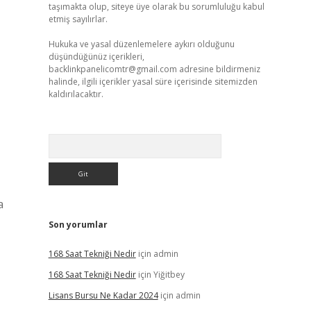
taşımakta olup, siteye üye olarak bu sorumluluğu kabul
etmiş sayılırlar.
Hukuka ve yasal düzenlemelere aykırı olduğunu
düşündüğünüz içerikleri,
backlinkpanelicomtr@gmail.com
adresine bildirmeniz
halinde, ilgili içerikler yasal süre içerisinde sitemizden
kaldırılacaktır.
Arama
,
a
Son yorumlar
168 Saat Tekniği Nedir
için
admin
168 Saat Tekniği Nedir
için
Yiğitbey
Lisans Bursu Ne Kadar 2024
için
admin