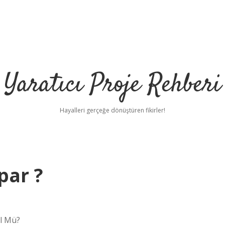
Yaratıcı Proje Rehberi
Hayalleri gerçeğe dönüştüren fikirler!
par ?
ol Mü?