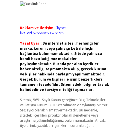
Reklam ve İletişim:
Skype:
live:.cid.575569c608265c69
Yasal Uyarı:
Bu internet sitesi, herhangi bir
marka, kurum veya şahıs şirketi ile hiçbir
bağlantısı bulunmamaktadır. Sitede yalnızca
kendi hazırladığımız makaleler
paylaşılmaktadır. Burada yer alan içerikler
haber niteliği taşımamakta olup, gerçek kurum
ve kişiler hakkında paylaşım yapılmamaktadır.
Gerçek kurum ve kişiler ile isim benzerlikleri
tamamen tesadüfidir. Sitemizdeki bilgiler taslak
halindedir ve tavsiye niteliği taşımazlar.
Sitemiz, 5651 Sayılı Kanun gereğince Bilgi Teknolojileri
ve İletişim Kurumu (BTK) tarafından onaylanmış bir Yer
Sağlayıcı olarak hizmet vermektedir. Bu nedenle,
sitedeki içerikleri proaktif olarak denetleme veya
araştırma yükümlülüğümüz bulunmamaktadır. Ancak,
üyelerimiz yazdıkları içeriklerin sorumluluğunu