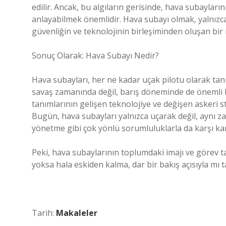
edilir. Ancak, bu algıların gerisinde, hava subayla
anlayabilmek önemlidir. Hava subayı olmak, yalnızca
güvenliğin ve teknolojinin birleşiminden oluşan bir
Sonuç Olarak: Hava Subayı Nedir?
Hava subayları, her ne kadar uçak pilotu olarak tan
savaş zamanında değil, barış döneminde de önemli b
tanımlarının gelişen teknolojiye ve değişen askeri str
Bugün, hava subayları yalnızca uçarak değil, aynı za
yönetme gibi çok yönlü sorumluluklarla da karşı kar
Peki, hava subaylarının toplumdaki imajı ve görev t
yoksa hala eskiden kalma, dar bir bakış açısıyla mı 
Tarih:
Makaleler