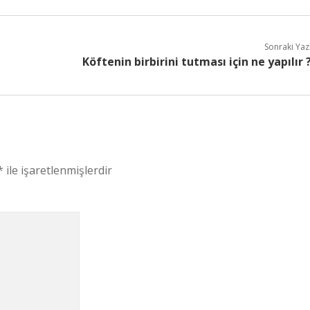
Sonraki Yaz
Köftenin birbirini tutması için ne yapılır 
*
ile işaretlenmişlerdir