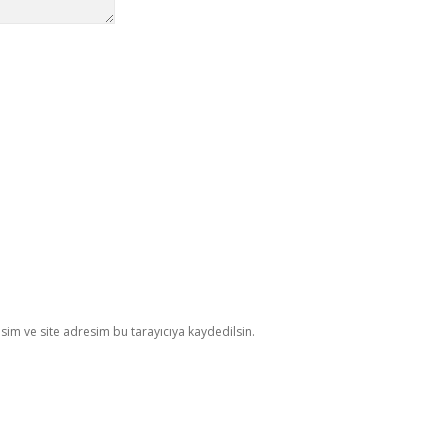
im ve site adresim bu tarayıcıya kaydedilsin.