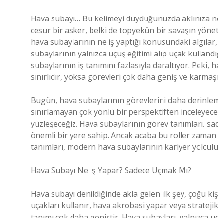
Hava subayı… Bu kelimeyi duyduğunuzda aklınıza ne g
cesur bir asker, belki de topyekûn bir savaşın yönet
hava subaylarının ne iş yaptığı konusundaki algılar
subaylarının yalnızca uçuş eğitimi alıp uçak kullandığ
subaylarının iş tanımını fazlasıyla daraltıyor. Peki,
sınırlıdır, yoksa görevleri çok daha geniş ve karmaş
Bugün, hava subaylarının görevlerini daha derinleme
sınırlamayan çok yönlü bir perspektiften inceleyece
yüzleşeceğiz. Hava subaylarının görev tanımları, sa
önemli bir yere sahip. Ancak acaba bu roller zaman 
tanımları, modern hava subaylarının kariyer yolculu
Hava Subayı Ne İş Yapar? Sadece Uçmak Mı?
Hava subayı denildiğinde akla gelen ilk şey, çoğu kişi
uçakları kullanır, hava akrobasi yapar veya stratejik
tanımı çok daha geniştir. Hava subayları, yalnızca u