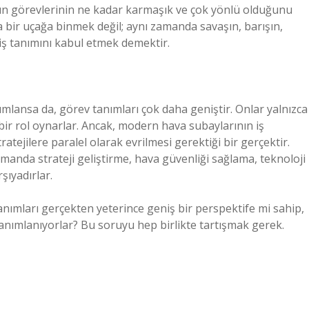
rının görevlerinin ne kadar karmaşık ve çok yönlü olduğunu
 bir uçağa binmek değil; aynı zamanda savaşın, barışın,
 iş tanımını kabul etmek demektir.
ımlansa da, görev tanımları çok daha geniştir. Onlar yalnızca
ir rol oynarlar. Ancak, modern hava subaylarının iş
atejilere paralel olarak evrilmesi gerektiği bir gerçektir.
manda strateji geliştirme, hava güvenliği sağlama, teknoloji
şıyadırlar.
anımları gerçekten yeterince geniş bir perspektife mi sahip,
tanımlanıyorlar? Bu soruyu hep birlikte tartışmak gerek.