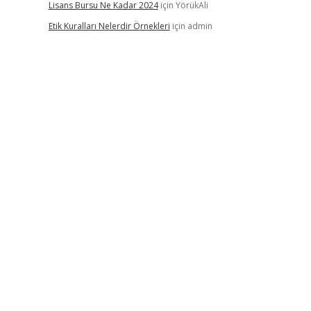
Lisans Bursu Ne Kadar 2024
için
YörükAli
Etik Kuralları Nelerdir Örnekleri
için
admin