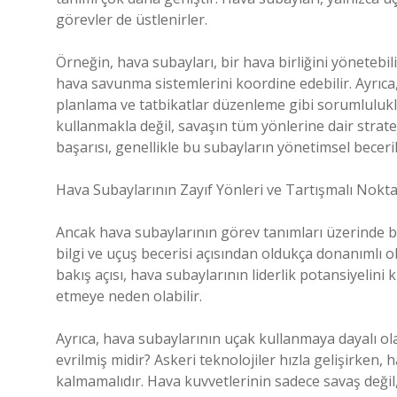
görevler de üstlenirler.
Örneğin, hava subayları, bir hava birliğini yönetebi
hava savunma sistemlerini koordine edebilir. Ayrıca,
planlama ve tatbikatlar düzenleme gibi sorumlulukla
kullanmakla değil, savaşın tüm yönlerine dair strat
başarısı, genellikle bu subayların yönetimsel beceril
Hava Subaylarının Zayıf Yönleri ve Tartışmalı Nokta
Ancak hava subaylarının görev tanımları üzerinde ba
bilgi ve uçuş becerisi açısından oldukça donanımlı ols
bakış açısı, hava subaylarının liderlik potansiyelin
etmeye neden olabilir.
Ayrıca, hava subaylarının uçak kullanmaya dayalı ol
evrilmiş midir? Askeri teknolojiler hızla gelişirken,
kalmamalıdır. Hava kuvvetlerinin sadece savaş değil