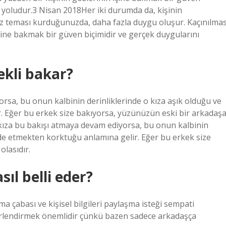
r yoludur.3 Nisan 2018Her iki durumda da, kişinin
Göz teması kurduğunuzda, daha fazla duygu oluşur. Kaçınılmas
çine bakmak bir güven biçimidir ve gerçek duygularını
ekli bakar?
orsa, bu onun kalbinin derinliklerinde o kıza aşık olduğu ve
. Eğer bu erkek size bakıyorsa, yüzünüzün eski bir arkadaş
 kıza bu bakışı atmaya devam ediyorsa, bu onun kalbinin
fade etmekten korktuğu anlamına gelir. Eğer bu erkek size
lasıdır.
sıl belli eder?
ulma çabası ve kişisel bilgileri paylaşma isteği sempati
 değerlendirmek önemlidir çünkü bazen sadece arkadaşça