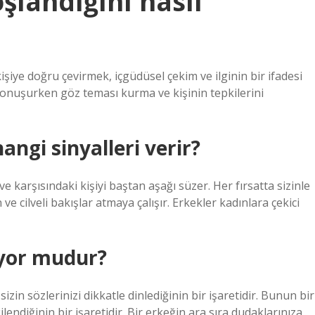
şlandığını nasıl
işiye doğru çevirmek, içgüdüsel çekim ve ilginin bir ifadesi
 konuşurken göz teması kurma ve kişinin tepkilerini
ngi sinyalleri verir?
arşısındaki kişiyi baştan aşağı süzer. Her fırsatta sizinle
ve cilveli bakışlar atmaya çalışır. Erkekler kadınlara çekici
ıyor mudur?
in sözlerinizi dikkatle dinlediğinin bir işaretidir. Bunun bir
endiğinin bir işaretidir. Bir erkeğin ara sıra dudaklarınıza