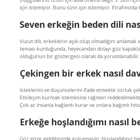
Duygularınız onun için asla önemli değil. 3. Sizin için
için istemiyor. Bunu sizin için istemiyor. Etrafınızda
Seven erkeğin beden dili nas
Vücut dili, erkeklerin aşık olup olmadığını anlamak iç
teması kurduğunda, heyecandan dolayı göz kapakları
olduğunun bir göstergesi olarak da yorumlanabilir.
Çekingen bir erkek nasıl da
İsteklerini ve düşüncelerini ifade etmekte zorluk çek
Etkileşim kurmak istemesine rağmen reddedilmekten
Çok az insanla bağlantı kurar ve onlara bağımlı hiss
Erkeğe hoşlandığımı nasıl be
Göz göze geldiğinizde gülümseyin. Hoşlandığınız biri