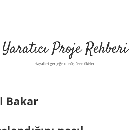
Yaratıcı Proje Rehberi
Hayalleri gerçeğe dönüştüren fikirler!
l Bakar
https