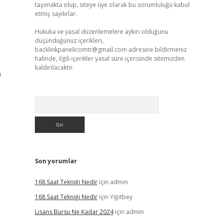
taşımakta olup, siteye üye olarak bu sorumluluğu kabul
etmiş sayılırlar.
Hukuka ve yasal düzenlemelere aykırı olduğunu
düşündüğünüz içerikleri,
backlinkpanelicomtr@gmail.com
adresine bildirmeniz
halinde, ilgili içerikler yasal süre içerisinde sitemizden
kaldırılacaktır.
a
e
Arama
Son yorumlar
168 Saat Tekniği Nedir
için
admin
168 Saat Tekniği Nedir
için
Yiğitbey
Lisans Bursu Ne Kadar 2024
için
admin