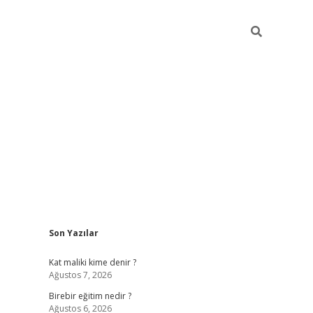
Sidebar
Son Yazılar
://betci.co/
vd casino giriş
ilbet.casino
ilbet giriş yapamıyorum
Kat maliki kime denir ?
Ağustos 7, 2026
Birebir eğitim nedir ?
Ağustos 6, 2026