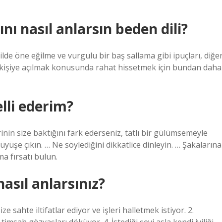
nı nasıl anlarsın beden dili?
e öne eğilme ve vurgulu bir baş sallama gibi ipuçları, diğe
iğer kişiye açılmak konusunda rahat hissetmek için bundan daha
lli ederim?
nin size baktığını fark ederseniz, tatlı bir gülümsemeyle
üyüşe çıkın. … Ne söylediğini dikkatlice dinleyin. … Şakalarına
 fırsatı bulun.
nasıl anlarsınız?
ze sahte iltifatlar ediyor ve işleri halletmek istiyor. 2.