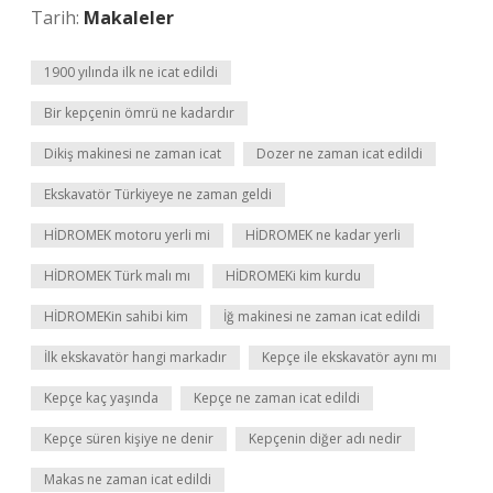
Tarih:
Makaleler
1900 yılında ilk ne icat edildi
Bir kepçenin ömrü ne kadardır
Dikiş makinesi ne zaman icat
Dozer ne zaman icat edildi
Ekskavatör Türkiyeye ne zaman geldi
HİDROMEK motoru yerli mi
HİDROMEK ne kadar yerli
HİDROMEK Türk malı mı
HİDROMEKi kim kurdu
HİDROMEKin sahibi kim
İğ makinesi ne zaman icat edildi
İlk ekskavatör hangi markadır
Kepçe ile ekskavatör aynı mı
Kepçe kaç yaşında
Kepçe ne zaman icat edildi
Kepçe süren kişiye ne denir
Kepçenin diğer adı nedir
Makas ne zaman icat edildi