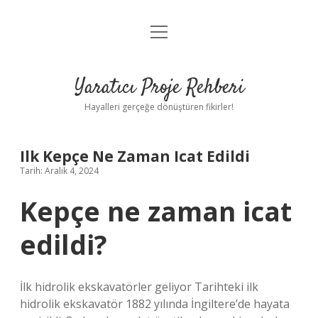
menüyü
Anasayfa
aç
Gizlilik Politikası
Yaratıcı Proje Rehberi
Yasal Uyarı
Hayalleri gerçeğe dönüştüren fikirler!
Hakkımızda
Ilk Kepçe Ne Zaman Icat Edildi
Tarih: Aralık 4, 2024
Kepçe ne zaman icat
edildi?
İlk hidrolik ekskavatörler geliyor Tarihteki ilk
hidrolik ekskavatör 1882 yılında İngiltere’de hayata