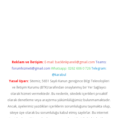
amıyorum
ilbet yeni giriş
betexper.xyz
elexbet
Reklam ve İletişim:
E-mail:
backlinkpaneli@gmail.com
Teams:
forumhizmeti@gmail.com
Whatsapp: 0262 606 0 726
Telegram:
@karabul
Yasal Uyarı:
Sitemiz, 5651 Sayılı Kanun gereğince Bilgi Teknolojileri
ve İletişim Kurumu (BTK) tarafından onaylanmış bir Yer Sağlayıcı
olarak hizmet vermektedir. Bu nedenle, sitedeki içerikleri proaktif
olarak denetleme veya araştırma yükümlülüğümüz bulunmamaktadır.
Ancak, üyelerimiz yazdıkları içeriklerin sorumluluğunu taşımakta olup,
siteye üye olarak bu sorumluluğu kabul etmiş sayılırlar. Bu internet