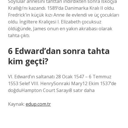
Soylular annesini tahttan indirdikten sonra İskoçya
Krallığı’nı kazandı. 1589’da Danimarka Kralı II oldu.
Fredrick’in küçük kızı Anne ile evlendi ve üç çocukları
oldu. İngiltere Kraliçesi I. Elizabeth çocuksuz
öldüğünde, James onun en yakın akrabası olarak
tahta çıktı.
6 Edward’dan sonra tahta
kim geçti?
VI. Edward’ın saltanatı 28 Ocak 1547 – 6 Temmuz
1553 Selef VIII. HenrySonraki Mary12 Ekim 1537’de
doğduHampton Court Sarayı8 satır daha
Kaynak:
edup.com.tr