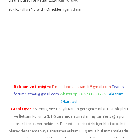
Lisans Bursu Ne Kadar 2024
için
YörükAli
Etik Kuralları Nelerdir Örnekleri
için
admin
amıyorum
ilbet yeni giriş
betexper.xyz
elexbet
Reklam ve İletişim:
E-mail:
backlinkpaneli@gmail.com
Teams:
forumhizmeti@gmail.com
Whatsapp: 0262 606 0 726
Telegram:
@karabul
Yasal Uyarı:
Sitemiz, 5651 Sayılı Kanun gereğince Bilgi Teknolojileri
ve İletişim Kurumu (BTK) tarafından onaylanmış bir Yer Sağlayıcı
olarak hizmet vermektedir. Bu nedenle, sitedeki içerikleri proaktif
olarak denetleme veya araştırma yükümlülüğümüz bulunmamaktadır.