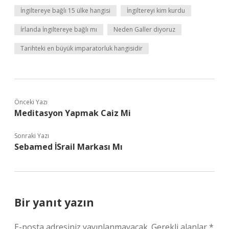
İngiltereye bağlı 15 ülke hangisi
İngiltereyi kim kurdu
İrlanda İngiltereye bağlı mı
Neden Galler diyoruz
Tarihteki en büyük imparatorluk hangisidir
Önceki Yazı
Meditasyon Yapmak Caiz Mi
Sonraki Yazı
Sebamed İSrail Markası Mı
Bir yanıt yazın
E-posta adresiniz yayınlanmayacak.
Gerekli alanlar
*