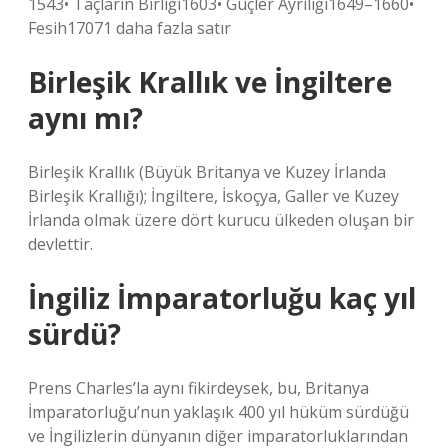
1543• Taçların Birliği1603• Güçler Ayrılığı1649–1660•
Fesih17071 daha fazla satır
Birleşik Krallık ve İngiltere
aynı mı?
Birleşik Krallık (Büyük Britanya ve Kuzey İrlanda
Birleşik Krallığı); İngiltere, İskoçya, Galler ve Kuzey
İrlanda olmak üzere dört kurucu ülkeden oluşan bir
devlettir.
İngiliz İmparatorluğu kaç yıl
sürdü?
Prens Charles’la aynı fikirdeysek, bu, Britanya
İmparatorluğu’nun yaklaşık 400 yıl hüküm sürdüğü
ve İngilizlerin dünyanın diğer imparatorluklarından