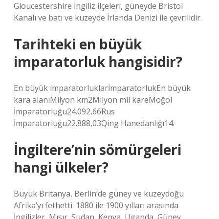
Gloucestershire İngiliz ilçeleri, güneyde Bristol
Kanalı ve batı ve kuzeyde İrlanda Denizi ile çevrilidir.
Tarihteki en büyük
imparatorluk hangisidir?
En büyük imparatorluklarİmparatorlukEn büyük
kara alanıMilyon km2Milyon mil kareMoğol
İmparatorluğu24.092,66Rus
İmparatorluğu22.888,03Qing Hanedanlığı14.
İngiltere’nin sömürgeleri
hangi ülkeler?
Büyük Britanya, Berlin’de güney ve kuzeydoğu
Afrika’yı fethetti. 1880 ile 1900 yılları arasında
İngilizler, Mısır, Sudan, Kenya, Uganda, Güney