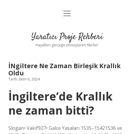
menüyü
Anasayfa
aç
Gizlilik Politikası
Yaratıcı Proje Rehberi
Yasal Uyarı
Hayalleri gerçeğe dönüştüren fikirler!
Hakkımızda
İNgiltere Ne Zaman Birleşik Krallık
Oldu
Tarih: Ekim 6, 2024
İngiltere’de Krallık
ne zaman bitti?
Slogan• Vakıf927• Galce Yasaları 1535–15421536 ve