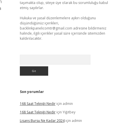
n
taşımakta olup, siteye üye olarak bu sorumluluğu kabul
a
etmiş sayılırlar.
Hukuka ve yasal düzenlemelere aykırı olduğunu
düşündüğünüz içerikleri,
backlinkpanelicomtr@gmail.com
adresine bildirmeniz
halinde, ilgili içerikler yasal süre içerisinde sitemizden
kaldırılacaktır.
Arama
Son yorumlar
168 Saat Tekniği Nedir
için
admin
168 Saat Tekniği Nedir
için
Yiğitbey
Lisans Bursu Ne Kadar 2024
için
admin