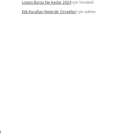
Lisans Bursu Ne Kadar 2024
için
YörükAli
Etik Kuralları Nelerdir Örnekleri
için
admin
a