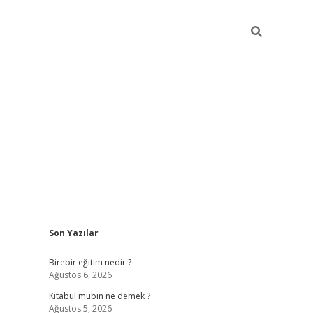
Sidebar
Son Yazılar
ttps://betci.co/
vd casino giriş
ilbet.casino
ilbet giriş yapamıy
Birebir eğitim nedir ?
Ağustos 6, 2026
Kitabul mubin ne demek ?
Ağustos 5, 2026