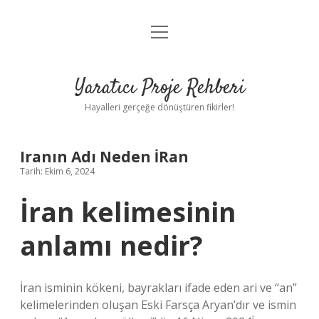
menüyü
Anasayfa
aç
Gizlilik Politikası
Yaratıcı Proje Rehberi
Yasal Uyarı
Hayalleri gerçeğe dönüştüren fikirler!
Hakkımızda
Iranın Adı Neden İRan
Tarih: Ekim 6, 2024
İran kelimesinin
anlamı nedir?
İran isminin kökeni, bayrakları ifade eden ari ve “an”
kelimelerinden oluşan Eski Farsça Aryan’dır ve ismin