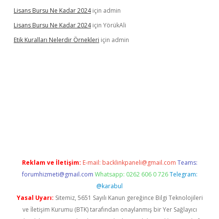
Lisans Bursu Ne Kadar 2024
için
admin
Lisans Bursu Ne Kadar 2024
için
YörükAli
Etik Kuralları Nelerdir Örnekleri
için
admin
apamıyorum
ilbet yeni giriş
betexper.xyz
elexbet
Reklam ve İletişim:
E-mail:
backlinkpaneli@gmail.com
Teams:
forumhizmeti@gmail.com
Whatsapp: 0262 606 0 726
Telegram:
@karabul
Yasal Uyarı:
Sitemiz, 5651 Sayılı Kanun gereğince Bilgi Teknolojileri
ve İletişim Kurumu (BTK) tarafından onaylanmış bir Yer Sağlayıcı