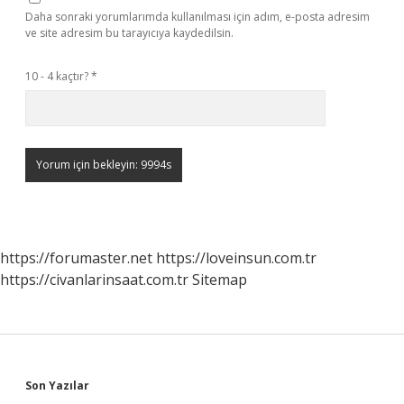
Daha sonraki yorumlarımda kullanılması için adım, e-posta adresim
ve site adresim bu tarayıcıya kaydedilsin.
10 - 4 kaçtır?
*
https://forumaster.net
https://loveinsun.com.tr
https://civanlarinsaat.com.tr
Sitemap
Sidebar
Son Yazılar