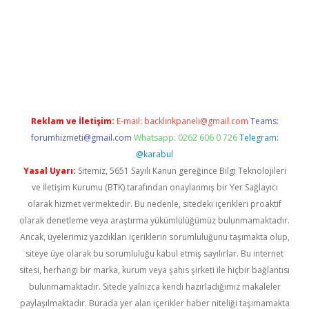
mıyorum
ilbet yeni giriş
betexper.xyz
elexbet
Reklam ve İletişim:
E-mail:
backlinkpaneli@gmail.com
Teams:
forumhizmeti@gmail.com
Whatsapp: 0262 606 0 726
Telegram:
@karabul
Yasal Uyarı:
Sitemiz, 5651 Sayılı Kanun gereğince Bilgi Teknolojileri
ve İletişim Kurumu (BTK) tarafından onaylanmış bir Yer Sağlayıcı
olarak hizmet vermektedir. Bu nedenle, sitedeki içerikleri proaktif
olarak denetleme veya araştırma yükümlülüğümüz bulunmamaktadır.
Ancak, üyelerimiz yazdıkları içeriklerin sorumluluğunu taşımakta olup,
siteye üye olarak bu sorumluluğu kabul etmiş sayılırlar. Bu internet
sitesi, herhangi bir marka, kurum veya şahıs şirketi ile hiçbir bağlantısı
bulunmamaktadır. Sitede yalnızca kendi hazırladığımız makaleler
paylaşılmaktadır. Burada yer alan içerikler haber niteliği taşımamakta