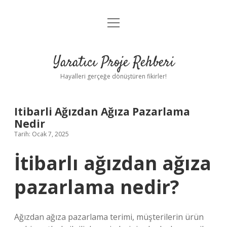
menüyü
Anasayfa
aç
Gizlilik Politikası
Yaratıcı Proje Rehberi
Yasal Uyarı
Hayalleri gerçeğe dönüştüren fikirler!
Hakkımızda
Itibarli Ağızdan Ağıza Pazarlama
Nedir
Tarih: Ocak 7, 2025
İtibarlı ağızdan ağıza
pazarlama nedir?
Ağızdan ağıza pazarlama terimi, müşterilerin ürün