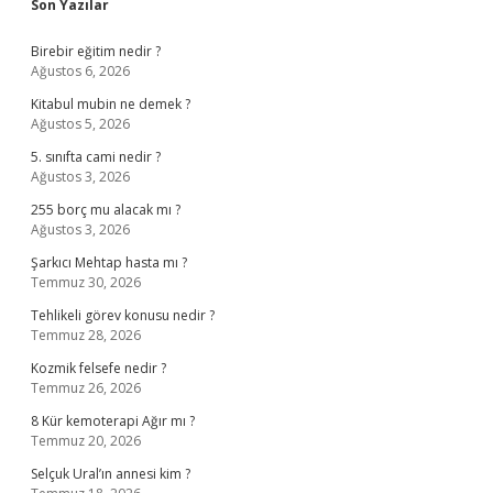
Sidebar
Son Yazılar
Birebir eğitim nedir ?
Ağustos 6, 2026
Kitabul mubin ne demek ?
Ağustos 5, 2026
5. sınıfta cami nedir ?
Ağustos 3, 2026
255 borç mu alacak mı ?
Ağustos 3, 2026
Şarkıcı Mehtap hasta mı ?
Temmuz 30, 2026
Tehlikeli görev konusu nedir ?
Temmuz 28, 2026
Kozmik felsefe nedir ?
Temmuz 26, 2026
8 Kür kemoterapi Ağır mı ?
Temmuz 20, 2026
Selçuk Ural’ın annesi kim ?