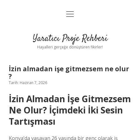
menüyü
Anasayfa
aç
Gizlilik Politikası
Yaratıcı Proje Rehberi
Yasal Uyarı
Hayalleri gerçeğe dönüştüren fikirler!
Hakkımızda
İzin almadan işe gitmezsem ne olur
?
Tarih: Haziran 7, 2026
İzin Almadan İşe Gitmezsem
Ne Olur? İçimdeki İki Sesin
Tartışması
Konya’da yaşayan 26 yaşında bir genç olarak iş