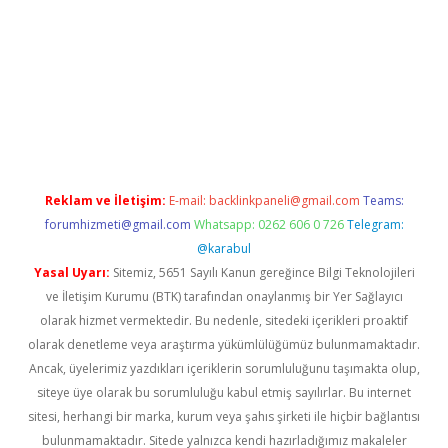
orum
ilbet yeni giriş
betexper.xyz
elexbet
Reklam ve İletişim:
E-mail:
backlinkpaneli@gmail.com
Teams:
forumhizmeti@gmail.com
Whatsapp: 0262 606 0 726
Telegram:
@karabul
Yasal Uyarı:
Sitemiz, 5651 Sayılı Kanun gereğince Bilgi Teknolojileri
ve İletişim Kurumu (BTK) tarafından onaylanmış bir Yer Sağlayıcı
olarak hizmet vermektedir. Bu nedenle, sitedeki içerikleri proaktif
olarak denetleme veya araştırma yükümlülüğümüz bulunmamaktadır.
Ancak, üyelerimiz yazdıkları içeriklerin sorumluluğunu taşımakta olup,
siteye üye olarak bu sorumluluğu kabul etmiş sayılırlar. Bu internet
sitesi, herhangi bir marka, kurum veya şahıs şirketi ile hiçbir bağlantısı
bulunmamaktadır. Sitede yalnızca kendi hazırladığımız makaleler