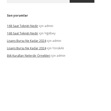
Son yorumlar
168 Saat Tekniği Nedir
için
admin
168 Saat Tekniği Nedir
için
Yiğitbey
Lisans Bursu Ne Kadar 2024
için
admin
Lisans Bursu Ne Kadar 2024
için
YörükAli
Etik Kuralları Nelerdir Örnekleri
için
admin
amıyorum
ilbet yeni giriş
betexper.xyz
elexbet