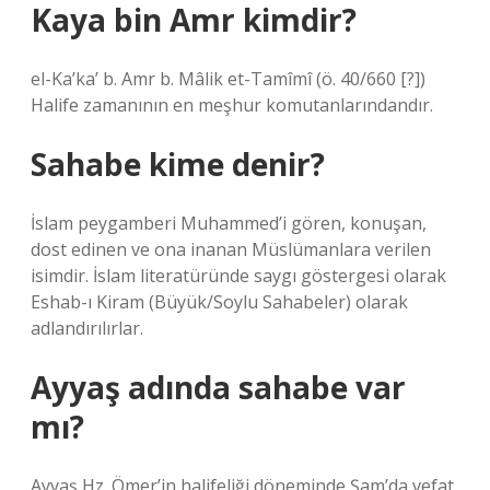
Kaya bin Amr kimdir?
el-Ka’ka’ b. Amr b. Mâlik et-Tamîmî (ö. 40/660 [?])
Halife zamanının en meşhur komutanlarındandır.
Sahabe kime denir?
İslam peygamberi Muhammed’i gören, konuşan,
dost edinen ve ona inanan Müslümanlara verilen
isimdir. İslam literatüründe saygı göstergesi olarak
Eshab-ı Kiram (Büyük/Soylu Sahabeler) olarak
adlandırılırlar.
Ayyaş adında sahabe var
mı?
Ayyaş Hz. Ömer’in halifeliği döneminde Şam’da vefat