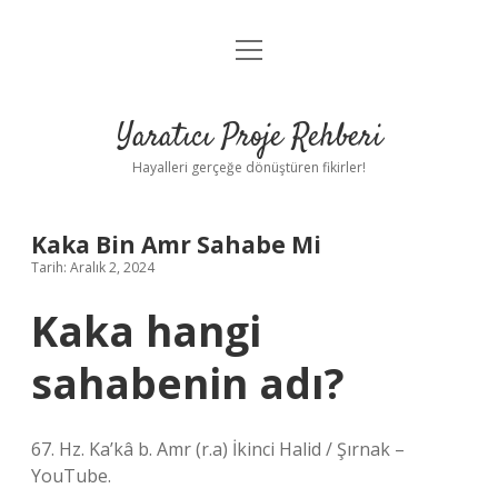
menüyü
Anasayfa
aç
Gizlilik Politikası
Yaratıcı Proje Rehberi
Yasal Uyarı
Hayalleri gerçeğe dönüştüren fikirler!
Hakkımızda
Kaka Bin Amr Sahabe Mi
Tarih: Aralık 2, 2024
Kaka hangi
sahabenin adı?
67. Hz. Ka’kâ b. Amr (r.a) İkinci Halid / Şırnak –
YouTube.