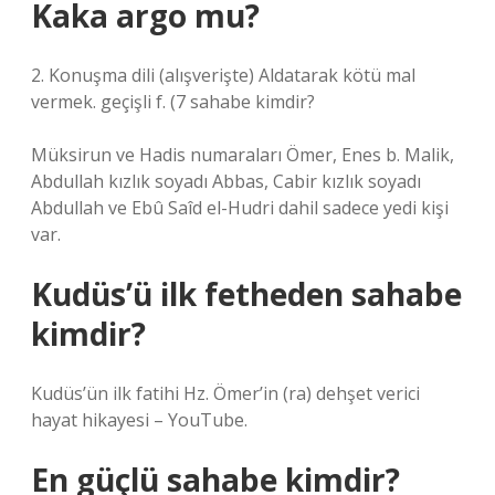
Kaka argo mu?
2. Konuşma dili (alışverişte) Aldatarak kötü mal
vermek. geçişli f. (
7 sahabe kimdir?
Müksirun ve Hadis numaraları Ömer, Enes b. Malik,
Abdullah kızlık soyadı Abbas, Cabir kızlık soyadı
Abdullah ve Ebû Saîd el-Hudri dahil sadece yedi kişi
var.
Kudüs’ü ilk fetheden sahabe
kimdir?
Kudüs’ün ilk fatihi Hz. Ömer’in (ra) dehşet verici
hayat hikayesi – YouTube.
En güçlü sahabe kimdir?