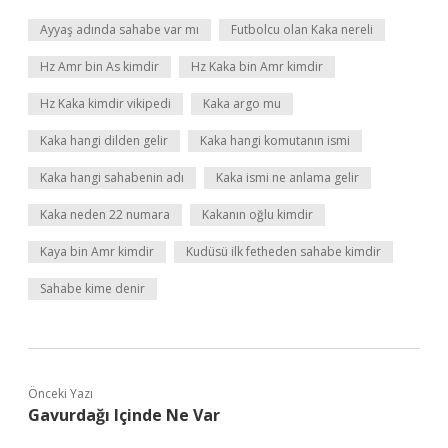
Ayyaş adında sahabe var mı
Futbolcu olan Kaka nereli
Hz Amr bin As kimdir
Hz Kaka bin Amr kimdir
Hz Kaka kimdir vikipedi
Kaka argo mu
Kaka hangi dilden gelir
Kaka hangi komutanın ismi
Kaka hangi sahabenin adı
Kaka ismi ne anlama gelir
Kaka neden 22 numara
Kakanın oğlu kimdir
Kaya bin Amr kimdir
Kudüsü ilk fetheden sahabe kimdir
Sahabe kime denir
Önceki Yazı
Gavurdağı Içinde Ne Var