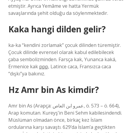
etmiştir. Ayrıca Yemâme ve hatta Yermük
savaşlarında şehit olduğu da söylenmektedir.
Kaka hangi dilden gelir?
ka-ka “kendini zorlamak” çocuk dilinden türemiştir.
Çocuk dilinde evrensel olarak kabul edilebilecek
çaba sembolizminden. Farsça kak, Yunanca kaká,
Ermenice kak քքք, Latince caca, Fransızca caca
“dışkı”ya bakınız.
Hz Amr bin As kimdir?
Amr bin As (Arapça: عمرو ابن العاص‎, ö. 573 – ö. 664),
Arap komutan. Kureyş’in Beni Sehm kabilesindendi.
Müslüman olmadan önce, birkaç kez İslam
ordularına karşı savaştı. 629’da İslam’a geçtikten