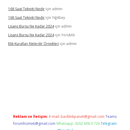
168 Saat Tekniği Nedir
için
admin
168 Saat Tekniği Nedir
için
Yiğitbey
Lisans Bursu Ne Kadar 2024
için
admin
Lisans Bursu Ne Kadar 2024
için
YörükAli
Etik Kuralları Nelerdir Örnekleri
için
admin
mıyorum
ilbet yeni giriş
betexper.xyz
elexbet
Reklam ve İletişim:
E-mail:
backlinkpaneli@gmail.com
Teams:
forumhizmeti@gmail.com
Whatsapp: 0262 606 0 726
Telegram: