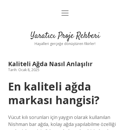
menüyü
Anasayfa
aç
Gizlilik Politikası
Yaratıcı Proje Rehberi
Yasal Uyarı
Hayalleri gerçeğe dönüştüren fikirler!
Hakkımızda
Kaliteli Ağda Nasıl Anlaşılır
Tarih: Ocak 8, 2025
En kaliteli ağda
markası hangisi?
Vücut kılı sorunları için yaygın olarak kullanılan
Nishman bar ağda, kolay ağda yapılabilme özelliği