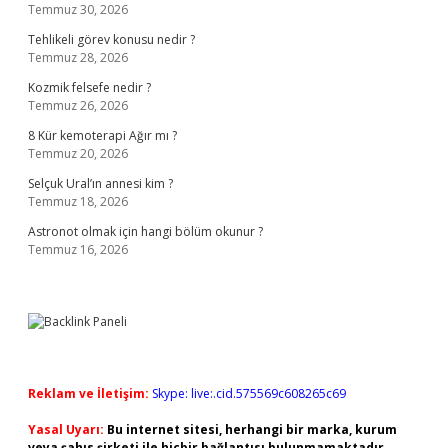
Temmuz 30, 2026
Tehlikeli görev konusu nedir ?
Temmuz 28, 2026
Kozmik felsefe nedir ?
Temmuz 26, 2026
8 Kür kemoterapi Ağır mı ?
Temmuz 20, 2026
Selçuk Ural’ın annesi kim ?
Temmuz 18, 2026
Astronot olmak için hangi bölüm okunur ?
Temmuz 16, 2026
Reklam ve İletişim:
Skype: live:.cid.575569c608265c69
Yasal Uyarı:
Bu internet sitesi, herhangi bir marka, kurum
veya şahıs şirketi ile hiçbir bağlantısı bulunmamaktadır.