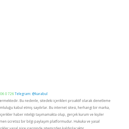
06 0 726
Telegram: @karabul
vermektedir. Bu nedenle, sitedeki içerikleri proaktif olarak denetleme
luğu kabul etmiş sayılırlar. Bu internet sitesi, herhangi bir marka,
içerikler haber niteliği taşımamakta olup, gerçek kurum ve kişiler
men ücretsiz bir bilgi paylaşım platformudur. Hukuka ve yasal
rikler yasal süre içerisinde sitemizden kaldırılacaktır.