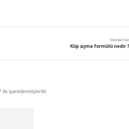
Sonraki Yaz
Küp açma formülü nedir 
*
ile işaretlenmişlerdir