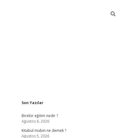
Sidebar
Son Yazılar
https://betci.co/
vd casino giriş
ilbet.casino
ilbet giriş yapa
Birebir eğitim nedir ?
Ağustos 6, 2026
Kitabul mubin ne demek ?
Ağustos 5, 2026