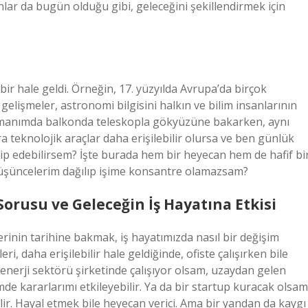
anlar da bugün olduğu gibi, geleceğini şekillendirmek için
ir hale geldi. Örneğin, 17. yüzyılda Avrupa’da birçok
elişmeler, astronomi bilgisini halkın ve bilim insanlarının
artmanımda balkonda teleskopla gökyüzüne bakarken, aynı
 teknolojik araçlar daha erişilebilir olursa ve ben günlük
ip edebilirsem? İşte burada hem bir heyecan hem de hafif bi
 düşüncelerim dağılıp işime konsantre olamazsam?
rusu ve Geleceğin İş Hayatına Etkisi
rinin tarihine bakmak, iş hayatımızda nasıl bir değişim
i, daha erişilebilir hale geldiğinde, ofiste çalışırken bile
 enerji sektörü şirketinde çalışıyor olsam, uzaydan gelen
mde kararlarımı etkileyebilir. Ya da bir startup kuracak olsam
lir. Hayal etmek bile heyecan verici. Ama bir yandan da kaygı