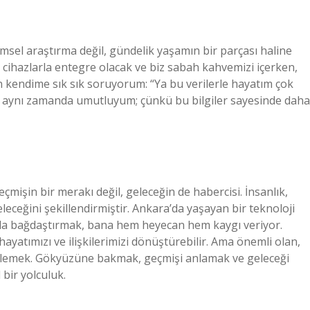
msel araştırma değil, gündelik yaşamın bir parçası haline
lı cihazlarla entegre olacak ve biz sabah kahvemizi içerken,
 kendime sık sık soruyorum: “Ya bu verilerle hayatım çok
ma aynı zamanda umutluyum; çünkü bu bilgiler sayesinde daha
işin bir merakı değil, geleceğin de habercisi. İnsanlık,
ceğini şekillendirmiştir. Ankara’da yaşayan bir teknoloji
ımla bağdaştırmak, bana hem heyecan hem kaygı veriyor.
ayatımızı ve ilişkilerimizi dönüştürebilir. Ama önemli olan,
imlemek. Gökyüzüne bakmak, geçmişi anlamak ve geleceği
bir yolculuk.