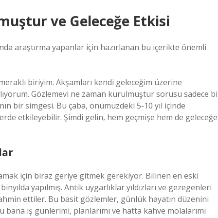
uştur ve Geleceğe Etkisi
da araştırma yapanlar için hazırlanan bu içerikte önemli
meraklı biriyim. Akşamları kendi geleceğim üzerine
ılıyorum. Gözlemevi ne zaman kurulmuştur sorusu sadece bi
ının bir simgesi. Bu çaba, önümüzdeki 5-10 yıl içinde
illerde etkileyebilir. Şimdi gelin, hem geçmişe hem de geleceğe
lar
k için biraz geriye gitmek gerekiyor. Bilinen en eski
nyılda yapılmış. Antik uygarlıklar yıldızları ve gezegenleri
hmin ettiler. Bu basit gözlemler, günlük hayatın düzenini
u bana iş günlerimi, planlarımı ve hatta kahve molalarımı