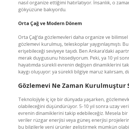
nasıl organize ettiğimi hatırlatıyor. İnsanlık, o zam
gökyüzüne bakıyordu.
Orta Çağ ve Modern Dönem
Orta Çağ’da gözlemevleri daha organize ve bilimsel b
gözlemevi kurulmuş, teleskoplar yaygınlaşmıştı. Bu g
erişebileceği seviyeye taşıdı. Ben Ankara’daki ap
merak duygusunu hissediyorum. Peki, ya 10 yıl sonra
hayatımda sürekli evrenin değişen dinamiklerini tak
kaygı oluşuyor: ya sürekli bilgiye maruz kalırsam,
Gözlemevi Ne Zaman Kurulmuştur So
Teknolojiyle iç içe bir dünyada yaşarken, gözlemevle
olabileceğini düşündürüyor. 5-10 yıl sonra uzay veriler
evrenin dinamiklerini takip edebileceğiz. Mesela bir
veriler rüzgar enerjisi veya güneş enerjisi projeleri
bu bilgilerle yeni ürünler geliştirmek mümkün olabi