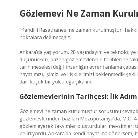
Gözlemevi Ne Zaman Kurulm
“Kandilli Rasathanesi ne zaman kurulmuştur” hakkın
noktalara değineceğiz.
Ankara’da yaşıyorum, 28 yaşındayım ve teknolojiye 
düşünürken, bazen gözlemevlerinin tarihlerine tak
tarih meselesi değil; insanlığın evreni anlama çabas
hayatımızı, işimizi ve ilişkilerimizi beklenmedik şek
dair küçük bir yolculuğa çıkalım.
Gözlemevlerinin Tarihçesi: İlk Adım
Gözlemevi ne zaman kurulmuştur sorusunu cevaplama
gözlemevlerinden bazıları Mezopotamya’da, M.Ö. 4. bi
gözlemleyerek takvimler oluşturdular, mevsimleri ta
belirliyordu. Ankara’da kendi hayatıma dönersem, b