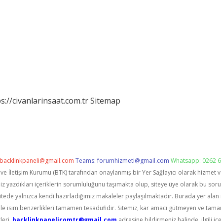
s://civanlarinsaat.com.tr
Sitemap
backlinkpaneli@gmail.com
Teams:
forumhizmeti@gmail.com
Whatsapp: 0262 6
i ve İletişim Kurumu (BTK) tarafından onaylanmış bir Yer Sağlayıcı olarak hizmet 
zdıkları içeriklerin sorumluluğunu taşımakta olup, siteye üye olarak bu sorumlu
itede yalnızca kendi hazırladığımız makaleler paylaşılmaktadır. Burada yer alan 
le isim benzerlikleri tamamen tesadüfidir. Sitemiz, kar amacı gütmeyen ve tama
leri,
backlinkpanelicomtr@gmail.com
adresine bildirmeniz halinde, ilgili içe