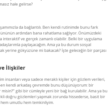
masız hale gelirse?
amımızla da bağlantılı. Ben kendi rutinimde bunu fark
 iş gününün ardından bana rahatlama sağlıyor. Önümüzdeki
a interaktif ve gerçek zamanlı olabilir. Belki bir uygulama
kadaşlarımla paylaşacağım. Ama ya bu durum sosyal
kmak yerine gökyüzüne mi bakacak? İşte geleceğin bir parçası
 İlişkiler
lim insanları veya sadece meraklı kişiler için gözlem verileri,
r. Ben kendi arkadaş çevremde bunu düşünüyorum: bir
isin?” gibi bir cümleyle yeni bir bağ kurulabilir. Ama ya bu
ekli doğru gözlemleri yapmak zorunda hissederse, basit bir
en hem umutlu hem temkinliyim.