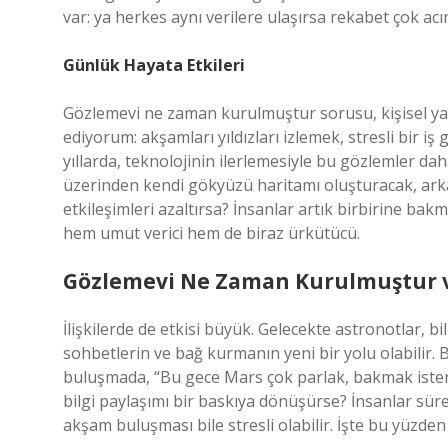
var: ya herkes aynı verilere ulaşırsa rekabet çok acı
Günlük Hayata Etkileri
Gözlemevi ne zaman kurulmuştur sorusu, kişisel yaş
ediyorum: akşamları yıldızları izlemek, stresli bir
yıllarda, teknolojinin ilerlemesiyle bu gözlemler dah
üzerinden kendi gökyüzü haritamı oluşturacak, ar
etkileşimleri azaltırsa? İnsanlar artık birbirine ba
hem umut verici hem de biraz ürkütücü.
Gözlemevi Ne Zaman Kurulmuştur ve
İlişkilerde de etkisi büyük. Gelecekte astronotlar, bi
sohbetlerin ve bağ kurmanın yeni bir yolu olabili
buluşmada, “Bu gece Mars çok parlak, bakmak ister m
bilgi paylaşımı bir baskıya dönüşürse? İnsanlar sür
akşam buluşması bile stresli olabilir. İşte bu yüzd