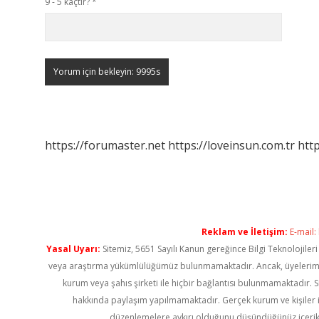
9 - 5 kaçtır?
*
https://forumaster.net
https://loveinsun.com.tr
http
Reklam ve İletişim:
E-mail:
Yasal Uyarı:
Sitemiz, 5651 Sayılı Kanun gereğince Bilgi Teknolojiler
veya araştırma yükümlülüğümüz bulunmamaktadır. Ancak, üyelerimiz ya
kurum veya şahıs şirketi ile hiçbir bağlantısı bulunmamaktadır. S
hakkında paylaşım yapılmamaktadır. Gerçek kurum ve kişiler i
düzenlemelere aykırı olduğunu düşündüğünüz içerik