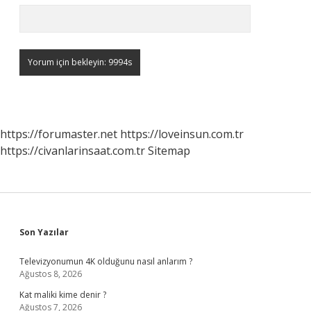
https://forumaster.net
https://loveinsun.com.tr
https://civanlarinsaat.com.tr
Sitemap
Sidebar
Son Yazılar
Televizyonumun 4K olduğunu nasıl anlarım ?
Ağustos 8, 2026
Kat maliki kime denir ?
Ağustos 7, 2026