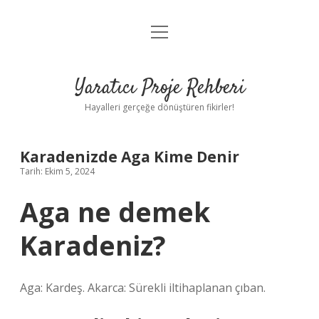
menüyü
Anasayfa
aç
Gizlilik Politikası
Yaratıcı Proje Rehberi
Yasal Uyarı
Hayalleri gerçeğe dönüştüren fikirler!
Hakkımızda
Karadenizde Aga Kime Denir
Tarih: Ekim 5, 2024
Aga ne demek
Karadeniz?
Aga: Kardeş. Akarca: Sürekli iltihaplanan çıban.