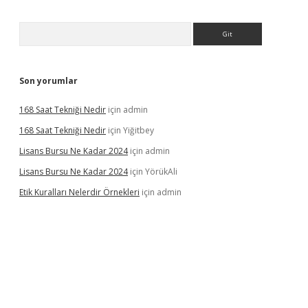
Arama
Son yorumlar
168 Saat Tekniği Nedir
için
admin
168 Saat Tekniği Nedir
için
Yiğitbey
Lisans Bursu Ne Kadar 2024
için
admin
Lisans Bursu Ne Kadar 2024
için
YörükAli
Etik Kuralları Nelerdir Örnekleri
için
admin
apamıyorum
ilbet yeni giriş
betexper.xyz
elexbet