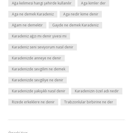
Ağa kelimesi hangi şehirde kullanılır
Aga kimler der
Aga ne demek Karadeniz
Aga nedir kime denir
Ağam ne demektir
Gayde ne demek Karadeniz
Karadeniz ağzı mı denir şivesi mi
Karadeniz seni seviyorum nasıl denir
Karadenizde anneye ne denir
Karadenizde sevgilim ne demek
Karadenizde sevgiliye ne denir
Karadenizde yakışıklı nasıl denir
Karadenizin özel adı nedir
Rizede erkeklere ne denir
Trabzonlular birbirine ne der