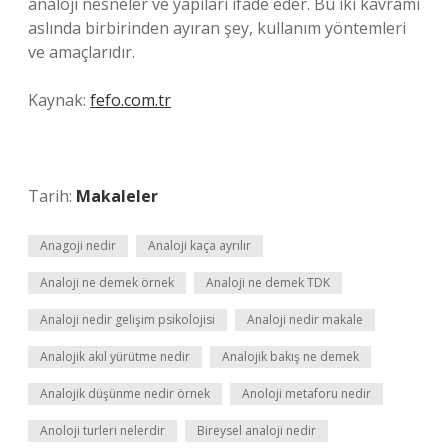
analoji nesneler ve yapıları ifade eder. Bu iki kavramı
aslında birbirinden ayıran şey, kullanım yöntemleri
ve amaçlarıdır.
Kaynak:
fefo.com.tr
Tarih:
Makaleler
Anagoji nedir
Analoji kaça ayrılır
Analoji ne demek örnek
Analoji ne demek TDK
Analoji nedir gelişim psikolojisi
Analoji nedir makale
Analojik akıl yürütme nedir
Analojik bakış ne demek
Analojik düşünme nedir örnek
Anoloji metaforu nedir
Anoloji turleri nelerdir
Bireysel analoji nedir