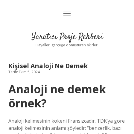
menüyü
Anasayfa
aç
Gizlilik Politikası
Yaratıcı Proje Rehberi
Yasal Uyarı
Hayalleri gerçeğe dönüştüren fikirler!
Hakkımızda
Kişisel Analoji Ne Demek
Tarih: Ekim 5, 2024
Analoji ne demek
örnek?
Analoji kelimesinin kökeni Fransızcadır. TDK’ya göre
analoji kelimesinin anlamı şöyledir: “benzerlik, bazı