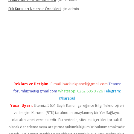
Etik Kuralları Nelerdir Örnekleri
için
admin
amıyorum
ilbet yeni giriş
betexper.xyz
elexbet
Reklam ve İletişim:
E-mail:
backlinkpaneli@gmail.com
Teams:
forumhizmeti@gmail.com
Whatsapp: 0262 606 0 726
Telegram:
@karabul
Yasal Uyarı:
Sitemiz, 5651 Sayılı Kanun gereğince Bilgi Teknolojileri
ve İletişim Kurumu (BTK) tarafından onaylanmış bir Yer Sağlayıcı
olarak hizmet vermektedir. Bu nedenle, sitedeki içerikleri proaktif
olarak denetleme veya araştırma yükümlülüğümüz bulunmamaktadır.