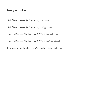
Son yorumlar
168 Saat Tekniği Nedir
için
admin
168 Saat Tekniği Nedir
için
Yiğitbey
Lisans Bursu Ne Kadar 2024
için
admin
Lisans Bursu Ne Kadar 2024
için
YörükAli
Etik Kuralları Nelerdir Örnekleri
için
admin
pamıyorum
ilbet yeni giriş
betexper.xyz
elexbet