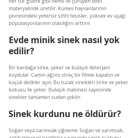
her tür gübre gibi nemli ve çürüyen bitki
materyalinde üretilir. Kümes hayvanlarının
çevresindeki yetersiz sıhhi tesisler, yüksek ev uçağı
popülasyonlarının olasılığını arttırır.
Evde minik sinek nasıl yok
edilir?
Bir bardağa sirke, şeker ve bulaşık deterjanı
koydular. Camın ağzını streç bir filmle kapatın ve
küçük delikler açın. Bu tuzak sinekleri sirke ve şeker
kokusu ile çeker. Bulaşık makinesi sayesinde
sinekler tamamen sudan çekilir.
Sinek kurdunu ne öldürür?
Soğan veya sarımsak çiğneme: Soğan ve sarımsak,
antibakteriyel özellikler sayesinde sinek kurtunu