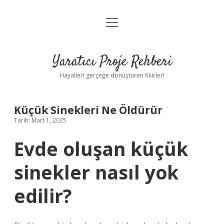
menüyü
Anasayfa
aç
Gizlilik Politikası
Yaratıcı Proje Rehberi
Yasal Uyarı
Hayalleri gerçeğe dönüştüren fikirler!
Hakkımızda
Küçük Sinekleri Ne Öldürür
Tarih: Mart 1, 2025
Evde oluşan küçük
sinekler nasıl yok
edilir?