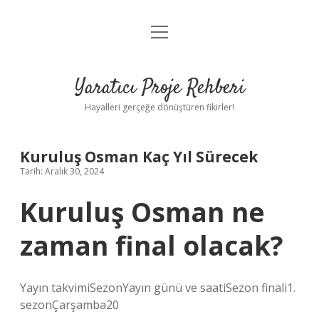
menüyü
Anasayfa
aç
Gizlilik Politikası
Yaratıcı Proje Rehberi
Yasal Uyarı
Hayalleri gerçeğe dönüştüren fikirler!
Hakkımızda
Kuruluş Osman Kaç Yıl Sürecek
Tarih: Aralık 30, 2024
Kuruluş Osman ne
zaman final olacak?
Yayın takvimiSezonYayın günü ve saatiSezon finali1.
sezonÇarşamba20