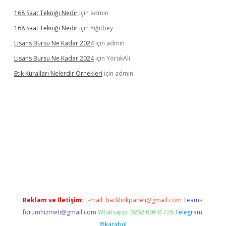
168 Saat Tekniği Nedir
için
admin
168 Saat Tekniği Nedir
için
Yiğitbey
Lisans Bursu Ne Kadar 2024
için
admin
Lisans Bursu Ne Kadar 2024
için
YörükAli
Etik Kuralları Nelerdir Örnekleri
için
admin
pamıyorum
ilbet yeni giriş
betexper.xyz
elexbet
Reklam ve İletişim:
E-mail:
backlinkpaneli@gmail.com
Teams:
forumhizmeti@gmail.com
Whatsapp: 0262 606 0 726
Telegram:
@karabul