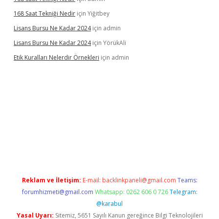
168 Saat Tekniği Nedir
için
Yiğitbey
Lisans Bursu Ne Kadar 2024
için
admin
Lisans Bursu Ne Kadar 2024
için
YörükAli
Etik Kuralları Nelerdir Örnekleri
için
admin
mıyorum
ilbet yeni giriş
betexper.xyz
elexbet
Reklam ve İletişim:
E-mail:
backlinkpaneli@gmail.com
Teams:
forumhizmeti@gmail.com
Whatsapp: 0262 606 0 726
Telegram:
@karabul
Yasal Uyarı:
Sitemiz, 5651 Sayılı Kanun gereğince Bilgi Teknolojileri