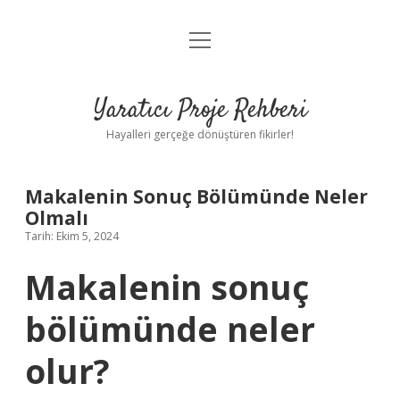
menüyü
Anasayfa
aç
Gizlilik Politikası
Yaratıcı Proje Rehberi
Yasal Uyarı
Hayalleri gerçeğe dönüştüren fikirler!
Hakkımızda
Makalenin Sonuç Bölümünde Neler
Olmalı
Tarih: Ekim 5, 2024
Makalenin sonuç
bölümünde neler
olur?