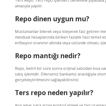
Ters Repo. Ters repo işlemleri; Genellikle piyasada ge
amacıyla yapılır.
Repo dinen uygun mu?
Müslümanlar bilerek veya isteyerek faiz getiren me
mevduat hesaplarında biriken fazlalık faizi temsil e
enflasyon oranının altında veya üstünde olması, iş
Repo mantığı nedir?
Repo, belirli bir süre sonra orijinal satıcıdan kısa va
satış işlemidir. Dilerseniz bankamız aracılığıyla ot
gerçekleştirilmesini sağlayabilirsiniz.
Ters repo neden yapılır?
Ana amaç para arzını kontrol etmek ve faiz oranları