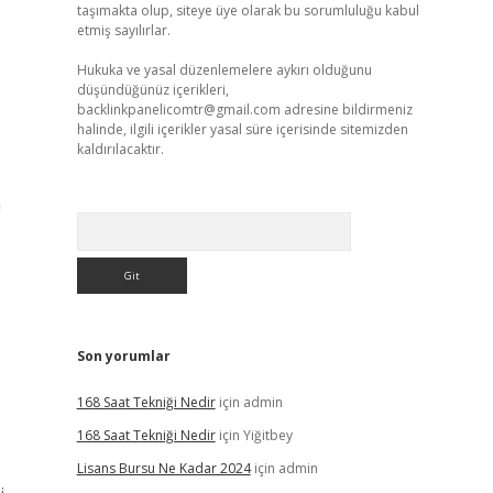
taşımakta olup, siteye üye olarak bu sorumluluğu kabul
etmiş sayılırlar.
Hukuka ve yasal düzenlemelere aykırı olduğunu
düşündüğünüz içerikleri,
backlinkpanelicomtr@gmail.com
adresine bildirmeniz
halinde, ilgili içerikler yasal süre içerisinde sitemizden
kaldırılacaktır.
n
Arama
Son yorumlar
168 Saat Tekniği Nedir
için
admin
168 Saat Tekniği Nedir
için
Yiğitbey
Lisans Bursu Ne Kadar 2024
için
admin