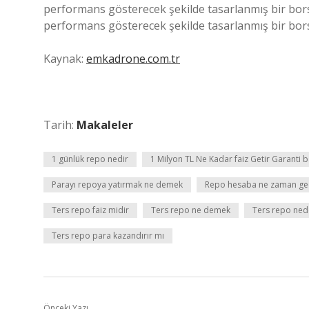
performans gösterecek şekilde tasarlanmış bir bors
performans gösterecek şekilde tasarlanmış bir bors
Kaynak:
emkadrone.com.tr
Tarih:
Makaleler
1 günlük repo nedir
1 Milyon TL Ne Kadar faiz Getir Garanti 
Parayı repoya yatırmak ne demek
Repo hesaba ne zaman ge
Ters repo faiz midir
Ters repo ne demek
Ters repo nede
Ters repo para kazandırır mı
Önceki Yazı