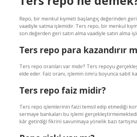
Ters repo ne demek
Repo, bir menkul kıymeti başlangıç ​​değerinden ger
vaadiyle satma işlemidir. Ters repo, bir menkul kıy
son değerden geri satın alma vaadiyle satın alma işl
Ters repo para kazandırır m
Ters repo oranları var mıdır? Ters repoyu gerçekleşti
elde eder. Faiz oranı, işlemin ömrü boyunca sabit ka
Ters repo faiz midir?
Ters repo işlemlerinin faizi temsil edip etmediği k
sermaye bankaları bu işlemi gerçekleştirmemektedir,
kâr getirdiği fikrini savunmaya yönelik bazı tartış