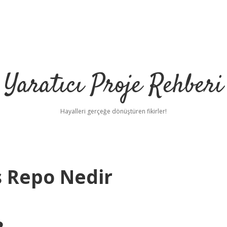
Yaratıcı Proje Rehberi
Hayalleri gerçeğe dönüştüren fikirler!
 Repo Nedir
h