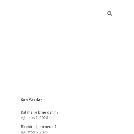
Sidebar
Son Yazılar
ttps://betci.co/
vd casino giriş
ilbet.casino
ilbet giriş yapamıyo
Kat maliki kime denir ?
Ağustos 7, 2026
Birebir eğitim nedir ?
Ağustos 6, 2026