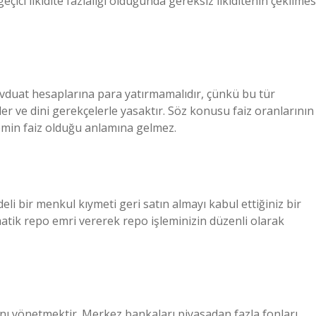
çici likidite fazlalığı olduğunda gereksiz likiditenin çekilmes
vduat hesaplarına para yatırmamalıdır, çünkü bu tür
der ve dini gerekçelerle yasaktır. Söz konusu faiz oranlarının
lemin faiz olduğu anlamına gelmez.
deli bir menkul kıymeti geri satın almayı kabul ettiğiniz bir
omatik repo emri vererek repo işleminizin düzenli olarak
nı yönetmektir. Merkez bankaları piyasadan fazla fonları