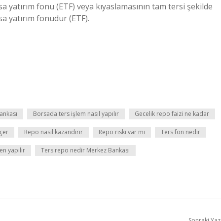
a yatırım fonu (ETF) veya kıyaslamasının tam tersi şekilde
a yatırım fonudur (ETF).
bankası
Borsada ters işlem nasıl yapılır
Gecelik repo faizi ne kadar
çer
Repo nasıl kazandırır
Repo riski var mı
Ters fon nedir
n yapılır
Ters repo nedir Merkez Bankası
Sonraki Yaz