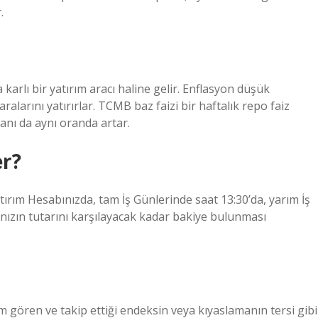
.
arlı bir yatırım aracı haline gelir. Enflasyon düşük
ralarını yatırırlar. TCMB baz faizi bir haftalık repo faiz
oranı da aynı oranda artar.
r?
tırım Hesabınızda, tam İş Günlerinde saat 13:30’da, yarım İş
nızın tutarını karşılayacak kadar bakiye bulunması
m gören ve takip ettiği endeksin veya kıyaslamanın tersi gibi