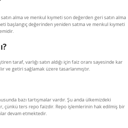
?
i satın alma ve menkul kıymeti son değerden geri satın alma
meti başlangıç ​​değerinden yeniden satma ve menkul kıymeti
emidir.
ı?
ren taraf, varlığı satın aldığı için faiz oranı sayesinde kar
lır ve getiri sağlamak üzere tasarlanmıştır.
onusunda bazı tartışmalar vardır. Şu anda ülkemizdeki
 çünkü ters repo faizdir. Repo işlemlerinin hak edilmiş bir
malar devam etmektedir.