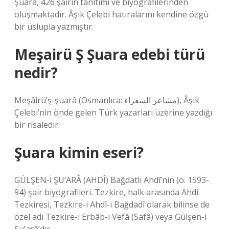
Şuara, 426 şairin tanıtımı ve biyografilerinden
oluşmaktadır. Âşık Çelebi hatıralarını kendine özgü
bir üslupla yazmıştır.
Meşairü Ş Şuara edebi türü
nedir?
Meşâirü’ş-şuarâ (Osmanlıca: مشاعر الشعراء), Âşık
Çelebi’nin önde gelen Türk yazarları üzerine yazdığı
bir risaledir.
Şuara kimin eseri?
GÜLŞEN-İ ŞU’ARÂ (AHDÎ) Bağdatlı Ahdî’nin (ö. 1593-
94) şair biyografileri. Tezkire, halk arasında Ahdi
Tezkiresi, Tezkire-i Ahdî-i Bağdadî olarak bilinse de
özel adı Tezkire-i Erbâb-ı Vefâ (Safâ) veya Gülşen-i