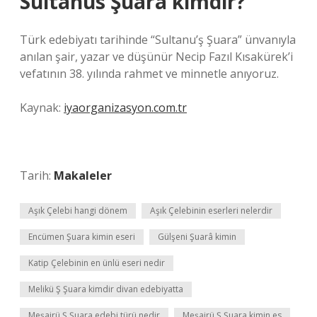
Sultanus Şuara kimdir?
Türk edebiyatı tarihinde “Sultanu’ş Şuara” ünvanıyla
anılan şair, yazar ve düşünür Necip Fazıl Kısakürek’i
vefatının 38. yılında rahmet ve minnetle anıyoruz.
Kaynak:
iyaorganizasyon.com.tr
Tarih:
Makaleler
Aşık Çelebi hangi dönem
Aşık Çelebinin eserleri nelerdir
Encümen Şuara kimin eseri
Gülşeni Şuarâ kimin
Katip Çelebinin en ünlü eseri nedir
Melikü Ş Şuara kimdir divan edebiyatta
Meşairü Ş Şuara edebi türü nedir
Meşairü Ş Şuara kimin es