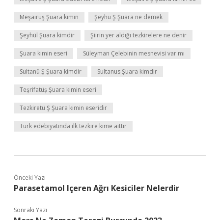
Meşairüş Şuara kimin
Şeyhü Ş Şuara ne demek
Şeyhül Şuara kimdir
Şiirin yer aldığı tezkirelere ne denir
Şuara kimin eseri
Süleyman Çelebinin mesnevisi var mı
Sultanü Ş Şuara kimdir
Sultanus Şuara kimdir
Teşrifatüş Şuara kimin eseri
Tezkiretü Ş Şuara kimin eseridir
Türk edebiyatında ilk tezkire kime aittir
Önceki Yazı
Parasetamol Içeren Ağrı Kesiciler Nelerdir
Sonraki Yazı