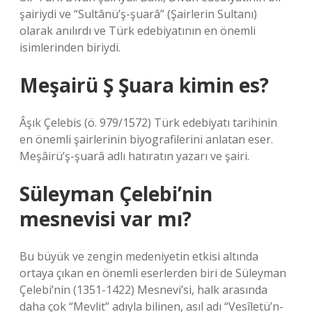
şairiydi ve “Sultânü’ş-şuarâ” (Şairlerin Sultanı)
olarak anılırdı ve Türk edebiyatının en önemli
isimlerinden biriydi.
Meşairü Ş Şuara kimin es?
Âşık Çelebis (ö. 979/1572) Türk edebiyatı tarihinin
en önemli şairlerinin biyografilerini anlatan eser.
Meşâirü’ş-şuarâ adlı hatıratın yazarı ve şairi.
Süleyman Çelebi’nin
mesnevisi var mı?
Bu büyük ve zengin medeniyetin etkisi altında
ortaya çıkan en önemli eserlerden biri de Süleyman
Çelebi’nin (1351-1422) Mesnevi’si, halk arasında
daha çok “Mevlit” adıyla bilinen, asıl adı “Vesîletü’n-