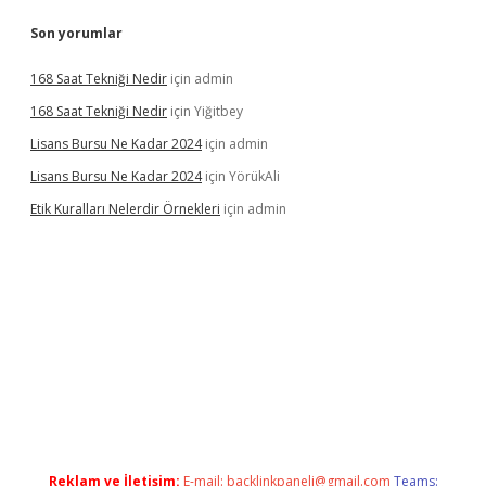
Son yorumlar
168 Saat Tekniği Nedir
için
admin
168 Saat Tekniği Nedir
için
Yiğitbey
Lisans Bursu Ne Kadar 2024
için
admin
Lisans Bursu Ne Kadar 2024
için
YörükAli
Etik Kuralları Nelerdir Örnekleri
için
admin
 yapamıyorum
ilbet yeni giriş
betexper.xyz
elexbet
Reklam ve İletişim:
E-mail:
backlinkpaneli@gmail.com
Teams: