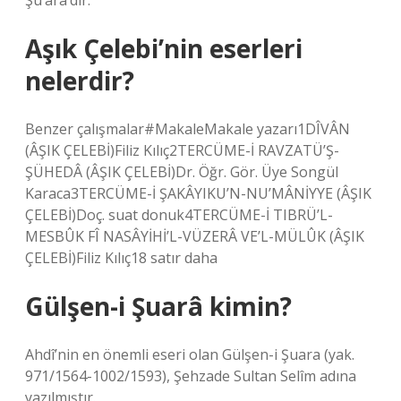
Şu’arâ’dır.
Aşık Çelebi’nin eserleri
nelerdir?
Benzer çalışmalar#MakaleMakale yazarı1DÎVÂN
(ÂŞIK ÇELEBİ)Filiz Kılıç2TERCÜME-İ RAVZATÜ’Ş-
ŞÜHEDÂ (ÂŞIK ÇELEBİ)Dr. Öğr. Gör. Üye Songül
Karaca3TERCÜME-İ ŞAKÂYIKU’N-NU’MÂNİYYE (ÂŞIK
ÇELEBİ)Doç. suat donuk4TERCÜME-İ TIBRÜ’L-
MESBÛK FÎ NASÂYİHİ’L-VÜZERÂ VE’L-MÜLÛK (ÂŞIK
ÇELEBİ)Filiz Kılıç18 satır daha
Gülşen-i Şuarâ kimin?
Ahdî’nin en önemli eseri olan Gülşen-i Şuara (yak.
971/1564-1002/1593), Şehzade Sultan Selîm adına
yazılmıştır.