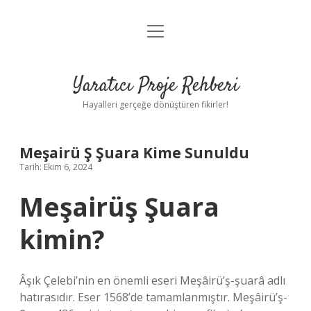
menüyü
Anasayfa
aç
Gizlilik Politikası
Yaratıcı Proje Rehberi
Yasal Uyarı
Hayalleri gerçeğe dönüştüren fikirler!
Hakkımızda
Meşairü Ş Şuara Kime Sunuldu
Tarih: Ekim 6, 2024
Meşairüş Şuara
kimin?
Âşık Çelebi’nin en önemli eseri Meşâirü’ş-şuarâ adlı
hatırasıdır. Eser 1568’de tamamlanmıştır. Meşâirü’ş-