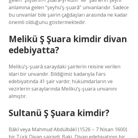
gelen “pişterîn-i Şuarâ-yı Rûm” ve “şairlerin şeyhi”
anlamına gelen “şeyhü’ş-şuarâ” unvanlarıdır. Sadece
bu unvanlar bile şairin çağdaşları arasında ne kadar
önemli olduğunu göstermektedir.
Melikü Ş Şuara kimdir divan
edebiyatta?
Melikü’ş-şuarâ saraydaki şairlerin reisine verilen
idari bir unvandır. Bildiğimiz kadarıyla Fars
edebiyatında 41 şair vardır; hükümdarların ve
vezirlerin saraylarında Melikü’ş-şuara unvanını
almıştır.
Sultanü Ş Şuara kimdir?
Bâkî veya Mahmud Abdülbâkî (1526 – 7 Nisan 1600)
bir Türk Divan şairiydi. Baki, Divan edebiyatının bir