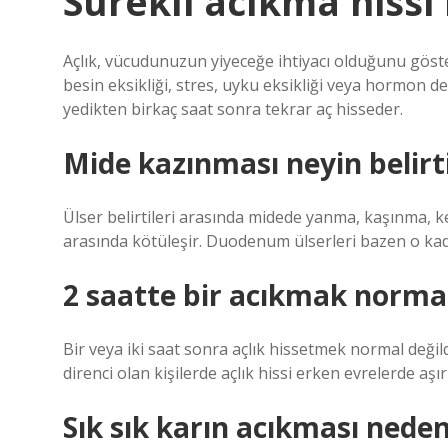
Sürekli acıkma hissi n
Açlık, vücudunuzun yiyeceğe ihtiyacı olduğunu göster
besin eksikliği, stres, uyku eksikliği veya hormon de
yedikten birkaç saat sonra tekrar aç hisseder.
Mide kazınması neyin belirtis
Ülser belirtileri arasında midede yanma, kaşınma, k
arasında kötüleşir. Duodenum ülserleri bazen o kadar
2 saatte bir acıkmak norma
Bir veya iki saat sonra açlık hissetmek normal değildir
direnci olan kişilerde açlık hissi erken evrelerde aşı
Sık sık karın acıkması neden