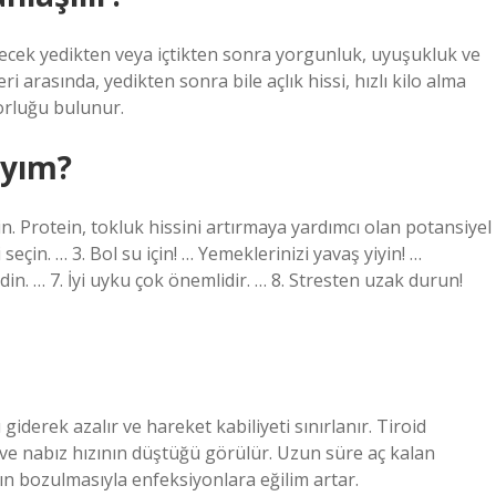
r içecek yedikten veya içtikten sonra yorgunluk, uyuşukluk ve
leri arasında, yedikten sonra bile açlık hissi, hızlı kilo alma
rluğu bulunur.
ıyım?
in. Protein, tokluk hissini artırmaya yardımcı olan potansiyel
seçin. … 3. Bol su için! … Yemeklerinizi yavaş yiyin! …
edin. … 7. İyi uyku çok önemlidir. … 8. Stresten uzak durun!
iderek azalır ve hareket kabiliyeti sınırlanır. Tiroid
 ve nabız hızının düştüğü görülür. Uzun süre aç kalan
ın bozulmasıyla enfeksiyonlara eğilim artar.