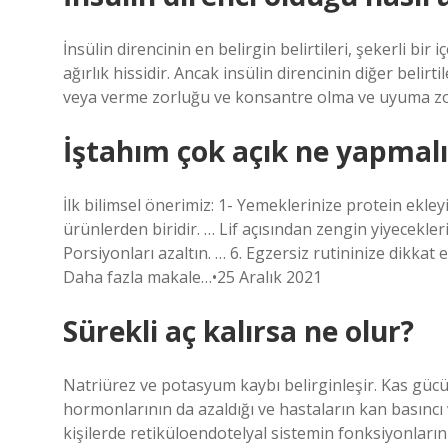
İnsülin direncinin en belirgin belirtileri, şekerli bi
ağırlık hissidir. Ancak insülin direncinin diğer belirti
veya verme zorluğu ve konsantre olma ve uyuma zo
İştahım çok açık ne yapmal
İlk bilimsel önerimiz: 1- Yemeklerinize protein ekley
ürünlerden biridir. … Lif açısından zengin yiyecekleri 
Porsiyonları azaltın. … 6. Egzersiz rutininize dikkat 
Daha fazla makale…•25 Aralık 2021
Sürekli aç kalırsa ne olur?
Natriürez ve potasyum kaybı belirginleşir. Kas gücü g
hormonlarının da azaldığı ve hastaların kan basıncı
kişilerde retiküloendotelyal sistemin fonksiyonların