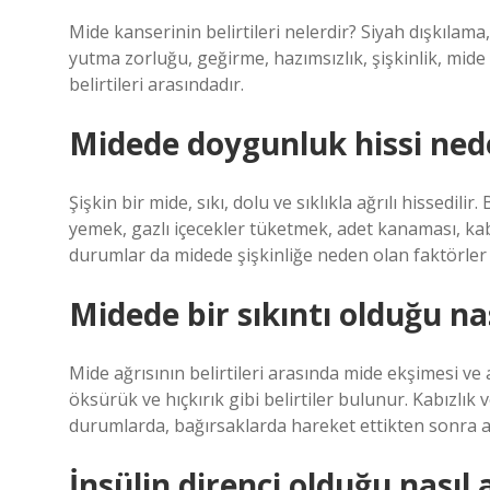
Mide kanserinin belirtileri nelerdir? Siyah dışkıla
yutma zorluğu, geğirme, hazımsızlık, şişkinlik, mide 
belirtileri arasındadır.
Midede doygunluk hissi ned
Şişkin bir mide, sıkı, dolu ve sıklıkla ağrılı hissedi
yemek, gazlı içecekler tüketmek, adet kanaması, kabı
durumlar da midede şişkinliğe neden olan faktörler 
Midede bir sıkıntı olduğu nas
Mide ağrısının belirtileri arasında mide ekşimesi ve as
öksürük ve hıçkırık gibi belirtiler bulunur. Kabızlık
durumlarda, bağırsaklarda hareket ettikten sonra ağ
İnsülin direnci olduğu nasıl a