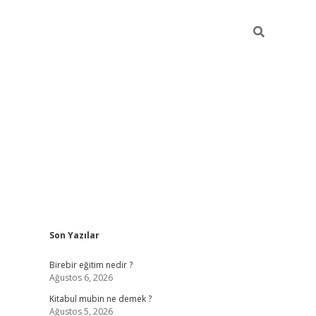
Sidebar
Son Yazılar
ttps://betci.co/
vd casino giriş
ilbet.casino
ilbet giriş yapamıy
Birebir eğitim nedir ?
Ağustos 6, 2026
Kitabul mubin ne demek ?
Ağustos 5, 2026