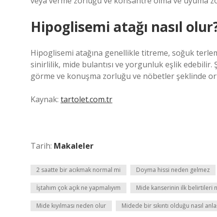
veya verme zorluğu ve konsantre olma ve uyuma zo
Hipoglisemi atağı nasıl olur
Hipoglisemi atağına genellikle titreme, soğuk terleme,
sinirlilik, mide bulantısı ve yorgunluk eşlik edebilir.
görme ve konuşma zorluğu ve nöbetler şeklinde orta
Kaynak:
tartolet.com.tr
Tarih:
Makaleler
2 saatte bir acıkmak normal mi
Doyma hissi neden gelmez
İştahım çok açık ne yapmalıyım
Mide kanserinin ilk belirtileri 
Mide kıyılması neden olur
Midede bir sıkıntı olduğu nasıl anlaş