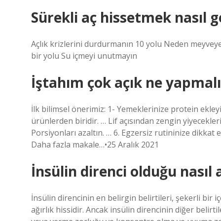
Sürekli aç hissetmek nasıl g
Açlık krizlerini durdurmanın 10 yolu Neden meyveye 
bir yolu Su içmeyi unutmayın
İştahım çok açık ne yapmal
İlk bilimsel önerimiz: 1- Yemeklerinize protein ekley
ürünlerden biridir. … Lif açısından zengin yiyecekleri 
Porsiyonları azaltın. … 6. Egzersiz rutininize dikkat 
Daha fazla makale…•25 Aralık 2021
İnsülin direnci olduğu nasıl a
İnsülin direncinin en belirgin belirtileri, şekerli bi
ağırlık hissidir. Ancak insülin direncinin diğer belirti