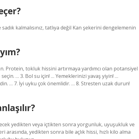
eçer?
sadık kalmalısınız, tatlıya değil Kan şekerini dengelemenin
ıyım?
in. Protein, tokluk hissini artırmaya yardımcı olan potansiyel
seçin. … 3. Bol su için! … Yemeklerinizi yavaş yiyin! …
edin. … 7. İyi uyku çok önemlidir. … 8. Stresten uzak durun!
nlaşılır?
r içecek yedikten veya içtikten sonra yorgunluk, uyuşukluk ve
leri arasında, yedikten sonra bile açlık hissi, hızlı kilo alma