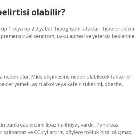
lirtisi olabilir?
e tip 1 veya tip 2 diyabet, hipoglisemi atakları, hipertiroidizm
ıca premenstrüel sendrom, uyku apnesi ve yetersiz beslenme
 neden olur. Mide ekşimesine neden olabilecek faktörler
ekler yemek, aşırı alkol veya kafein tüketimi, obezite,
.
çin pankreas enzimi lipazına ihtiyaç vardır. Pankreas
er salınamaz ve CCK’yi artırır, böylece tokluk hissi oluşmaz.