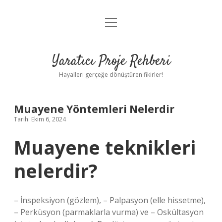
menüyü
Anasayfa
aç
Gizlilik Politikası
Yaratıcı Proje Rehberi
Yasal Uyarı
Hayalleri gerçeğe dönüştüren fikirler!
Hakkımızda
Muayene Yöntemleri Nelerdir
Tarih: Ekim 6, 2024
Muayene teknikleri
nelerdir?
– İnspeksiyon (gözlem), – Palpasyon (elle hissetme),
– Perküsyon (parmaklarla vurma) ve – Oskültasyon