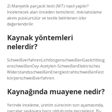
2) Manyetik parçacık testi (MT) nasıl yapılır?
İncelenecek alan önceden temizlenir, mıknatıslama
akımı püskürtülür ve testle belirlenen izler
değerlendirilir.
Kaynak yöntemleri
nelerdir?
SchweißverfahrenLichtbogenschweißenGaslichtbog
enschweißenOxy-Acetylen-SchweißenElektrisches
WiderstandsschweißenEnergiestrahlschweißenFest
körperschweißverfahren.
Kaynağında muayene nedir?
Yerinde inceleme, üretim sürecinin son aşamasında,
parçalar sevkiyata hazır olduğunda gerçekleşir. Bu