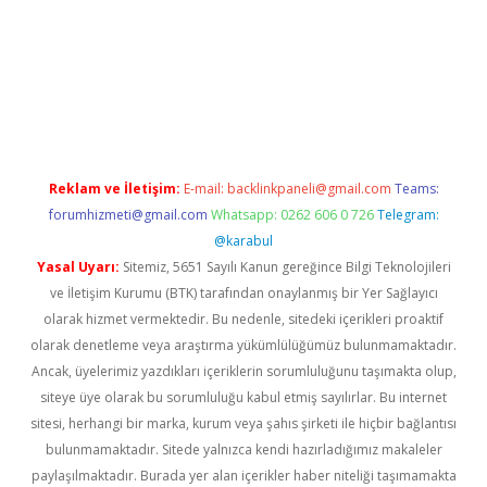
pamıyorum
ilbet yeni giriş
betexper.xyz
elexbet
Reklam ve İletişim:
E-mail:
backlinkpaneli@gmail.com
Teams:
forumhizmeti@gmail.com
Whatsapp: 0262 606 0 726
Telegram:
@karabul
Yasal Uyarı:
Sitemiz, 5651 Sayılı Kanun gereğince Bilgi Teknolojileri
ve İletişim Kurumu (BTK) tarafından onaylanmış bir Yer Sağlayıcı
olarak hizmet vermektedir. Bu nedenle, sitedeki içerikleri proaktif
olarak denetleme veya araştırma yükümlülüğümüz bulunmamaktadır.
Ancak, üyelerimiz yazdıkları içeriklerin sorumluluğunu taşımakta olup,
siteye üye olarak bu sorumluluğu kabul etmiş sayılırlar. Bu internet
sitesi, herhangi bir marka, kurum veya şahıs şirketi ile hiçbir bağlantısı
bulunmamaktadır. Sitede yalnızca kendi hazırladığımız makaleler
paylaşılmaktadır. Burada yer alan içerikler haber niteliği taşımamakta