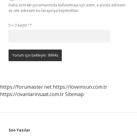
Daha sonraki yorumlarımda kullanılması için adım, e-posta adresim
ve site adresim bu tarayıcıya kaydedilsin.
5 + 3 kaçtır?
*
https://forumaster.net
https://loveinsun.com.tr
https://civanlarinsaat.com.tr
Sitemap
Sidebar
Son Yazılar