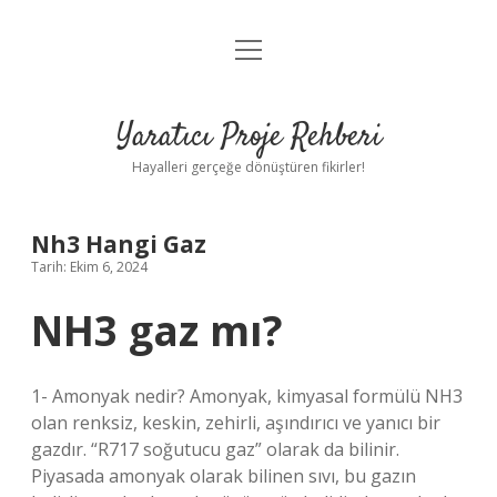
menüyü
Anasayfa
aç
Gizlilik Politikası
Yaratıcı Proje Rehberi
Yasal Uyarı
Hayalleri gerçeğe dönüştüren fikirler!
Hakkımızda
Nh3 Hangi Gaz
Tarih: Ekim 6, 2024
NH3 gaz mı?
1- Amonyak nedir? Amonyak, kimyasal formülü NH3
olan renksiz, keskin, zehirli, aşındırıcı ve yanıcı bir
gazdır. “R717 soğutucu gaz” olarak da bilinir.
Piyasada amonyak olarak bilinen sıvı, bu gazın