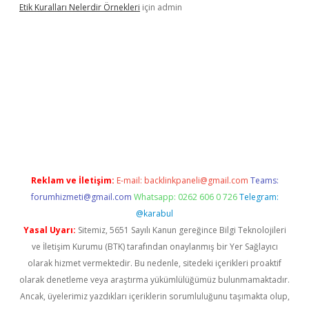
Etik Kuralları Nelerdir Örnekleri
için
admin
iş yapamıyorum
ilbet yeni giriş
betexper.xyz
elexbet
Reklam ve İletişim:
E-mail:
backlinkpaneli@gmail.com
Teams:
forumhizmeti@gmail.com
Whatsapp: 0262 606 0 726
Telegram:
@karabul
Yasal Uyarı:
Sitemiz, 5651 Sayılı Kanun gereğince Bilgi Teknolojileri
ve İletişim Kurumu (BTK) tarafından onaylanmış bir Yer Sağlayıcı
olarak hizmet vermektedir. Bu nedenle, sitedeki içerikleri proaktif
olarak denetleme veya araştırma yükümlülüğümüz bulunmamaktadır.
Ancak, üyelerimiz yazdıkları içeriklerin sorumluluğunu taşımakta olup,