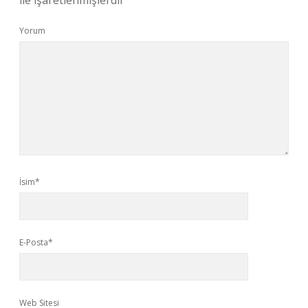
ile işaretlenmişlerdir
Yorum
İsim*
E-Posta*
Web Sitesi