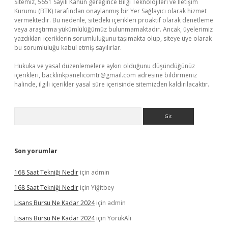
Sitemiz, 5651 Sayılı Kanun gereğince Bilgi Teknolojileri ve İletişim
Kurumu (BTK) tarafından onaylanmış bir Yer Sağlayıcı olarak hizmet
vermektedir. Bu nedenle, sitedeki içerikleri proaktif olarak denetleme
veya araştırma yükümlülüğümüz bulunmamaktadır. Ancak, üyelerimiz
yazdıkları içeriklerin sorumluluğunu taşımakta olup, siteye üye olarak
bu sorumluluğu kabul etmiş sayılırlar.
Hukuka ve yasal düzenlemelere aykırı olduğunu düşündüğünüz
içerikleri,
backlinkpanelicomtr@gmail.com
adresine bildirmeniz
halinde, ilgili içerikler yasal süre içerisinde sitemizden kaldırılacaktır.
Arama
Son yorumlar
168 Saat Tekniği Nedir
için
admin
168 Saat Tekniği Nedir
için
Yiğitbey
Lisans Bursu Ne Kadar 2024
için
admin
Lisans Bursu Ne Kadar 2024
için
YörükAli