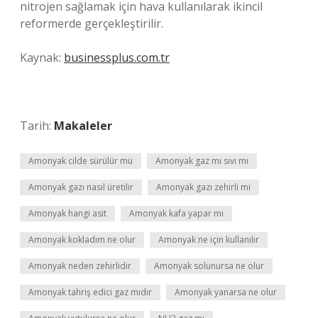
nitrojen sağlamak için hava kullanılarak ikincil
reformerde gerçekleştirilir.
Kaynak:
businessplus.com.tr
Tarih:
Makaleler
Amonyak cilde sürülür mü
Amonyak gaz mı sıvı mı
Amonyak gazı nasıl üretilir
Amonyak gazı zehirli mi
Amonyak hangi asit
Amonyak kafa yapar mı
Amonyak kokladım ne olur
Amonyak ne için kullanılır
Amonyak neden zehirlidir
Amonyak solunursa ne olur
Amonyak tahriş edici gaz mıdır
Amonyak yanarsa ne olur