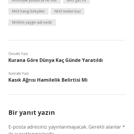
Amonyak yutulursa ne olur
NH3 gaz mı
NH3 hangi bileşiktir
NH3 neden baz
NH3nin yaygın adı nedir
Önceki Yazı
Kurana Göre Dünya Kaç Günde Yaratıldı
Sonraki Yazı
Kasık Ağrısı Hamilelik Belirtisi Mi
Bir yanıt yazın
E-posta adresiniz yayınlanmayacak.
Gerekli alanlar
*