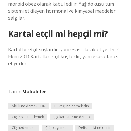
morbid obez olarak kabul edilir. Yağ dokusu tüm
sistemi etkileyen hormonal ve kimyasal maddeler
salgılar.
Kartal etçil mi hepçil mi?
Kartallar etçil kuşlardır, yani esas olarak et yerler.3
Ekim 2016Kartallar etçil kuşlardır, yani esas olarak
et yerler.
Tarih:
Makaleler
Abuli ne demek TDK
Bukağı ne demek din
Çiğ insan ne demek
Çiğ karakter ne demek
Çiğ neden olur
Çiğ olayı nedir
Delikanlı kime denir