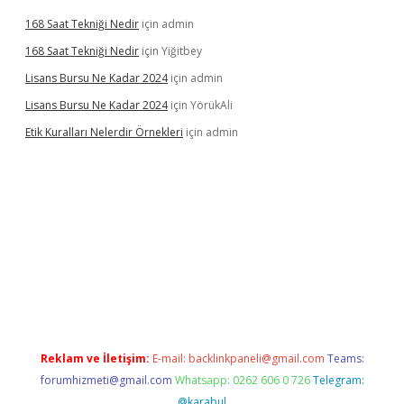
168 Saat Tekniği Nedir
için
admin
168 Saat Tekniği Nedir
için
Yiğitbey
Lisans Bursu Ne Kadar 2024
için
admin
Lisans Bursu Ne Kadar 2024
için
YörükAli
Etik Kuralları Nelerdir Örnekleri
için
admin
pamıyorum
ilbet yeni giriş
betexper.xyz
elexbet
Reklam ve İletişim:
E-mail:
backlinkpaneli@gmail.com
Teams:
forumhizmeti@gmail.com
Whatsapp: 0262 606 0 726
Telegram:
@karabul