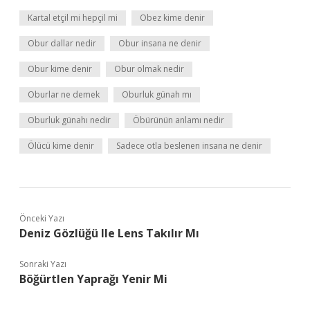
Kartal etçil mi hepçil mi
Obez kime denir
Obur dallar nedir
Obur insana ne denir
Obur kime denir
Obur olmak nedir
Oburlar ne demek
Oburluk günah mı
Oburluk günahı nedir
Öbürünün anlamı nedir
Ölücü kime denir
Sadece otla beslenen insana ne denir
Önceki Yazı
Deniz Gözlüğü Ile Lens Takılır Mı
Sonraki Yazı
Böğürtlen Yaprağı Yenir Mi