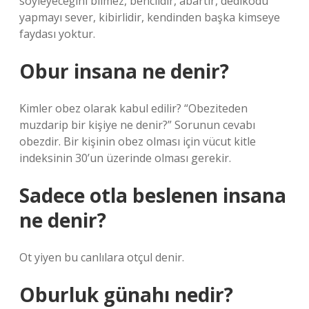
söyleyeceğini bilmez, bencildir, abartır, dedikodu
yapmayı sever, kibirlidir, kendinden başka kimseye
faydası yoktur.
Obur insana ne denir?
Kimler obez olarak kabul edilir? “Obeziteden
muzdarip bir kişiye ne denir?” Sorunun cevabı
obezdir. Bir kişinin obez olması için vücut kitle
indeksinin 30’un üzerinde olması gerekir.
Sadece otla beslenen insana
ne denir?
Ot yiyen bu canlılara otçul denir.
Oburluk günahı nedir?