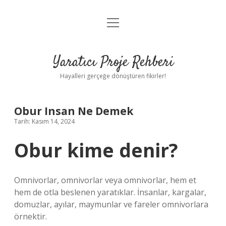
menüyü
Anasayfa
aç
Gizlilik Politikası
Yaratıcı Proje Rehberi
Yasal Uyarı
Hayalleri gerçeğe dönüştüren fikirler!
Hakkımızda
Obur Insan Ne Demek
Tarih: Kasım 14, 2024
Obur kime denir?
Omnivorlar, omnivorlar veya omnivorlar, hem et
hem de otla beslenen yaratıklar. İnsanlar, kargalar,
domuzlar, ayılar, maymunlar ve fareler omnivorlara
örnektir.