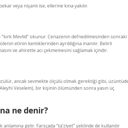
ekar veya nişanlı ise, ellerine kına yakılır.
 “kırk Mevlid” okunur. Cenazenin defnedilmesinden sonraki
nin etinin kemiklerinden ayrıldığına inanılır. Belirli
sını ve ahirette acı çekmemesini sağlamak içindir.
üzülür, ancak sevmekte ölçülü olmak gerektiği gibi, üzüntüd
Aleyhi Veselem), bir kişinin ölümünden sonra yasın üç
ına ne denir?
k anlamına gelir. Farsçada “ta’ziyet” şeklinde de kullanılır