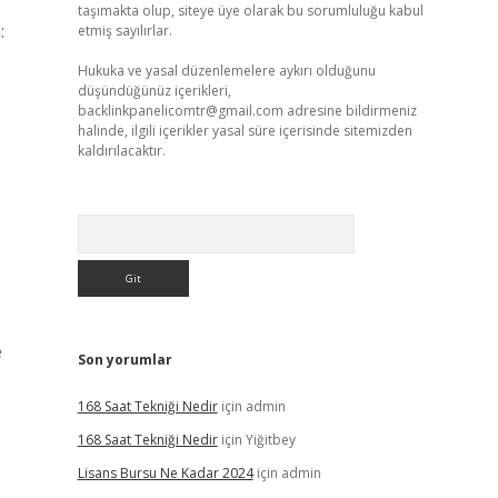
taşımakta olup, siteye üye olarak bu sorumluluğu kabul
:
etmiş sayılırlar.
Hukuka ve yasal düzenlemelere aykırı olduğunu
düşündüğünüz içerikleri,
backlinkpanelicomtr@gmail.com
adresine bildirmeniz
halinde, ilgili içerikler yasal süre içerisinde sitemizden
kaldırılacaktır.
Arama
e
Son yorumlar
168 Saat Tekniği Nedir
için
admin
168 Saat Tekniği Nedir
için
Yiğitbey
Lisans Bursu Ne Kadar 2024
için
admin