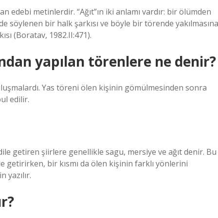
atan edebi metinlerdir. “Ağıt”ın iki anlamı vardır: bir ölümden
rde söylenen bir halk şarkısı ve böyle bir törende yakılmasın
ı (Boratav, 1982.II:471).
ından yapılan törenlere ne denir?
uluşmalardı. Yas töreni ölen kişinin gömülmesinden sonra
l edilir.
le getiren şiirlere genellikle sagu, mersiye ve ağıt denir. Bu
le getirirken, bir kısmı da ölen kişinin farklı yönlerini
 yazılır.
ır?