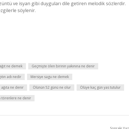
züntü ve isyan gibi duyguları dile getiren melodik sözlerdir.
zgilerle söylenir.
 ağıt ne demek
Geçmişte ölen birinin yakınına ne denir
ıtın adı nedir
Mersiye sagu ne demek
 ağıta ne denir
Ölünün 52 günü ne olur
Ölüye kaç gün yas tutulur
n törenlere ne denir
Sonraki Yaz