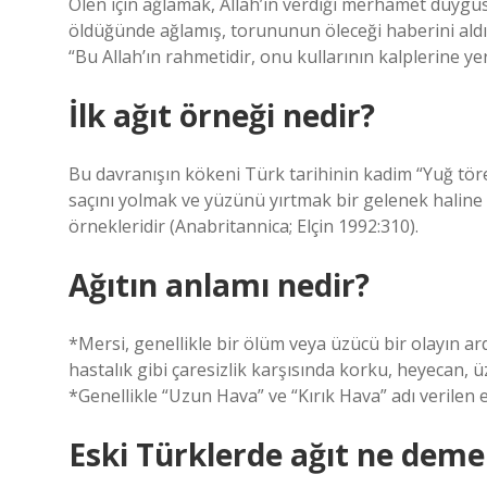
Ölen için ağlamak, Allah’ın verdiği merhamet duygus
öldüğünde ağlamış, torununun öleceği haberini aldı
“Bu Allah’ın rahmetidir, onu kullarının kalplerine yerl
İlk ağıt örneği nedir?
Bu davranışın kökeni Türk tarihinin kadim “Yuğ tör
saçını yolmak ve yüzünü yırtmak bir gelenek haline g
örnekleridir (Anabritannica; Elçin 1992:310).
Ağıtın anlamı nedir?
*Mersi, genellikle bir ölüm veya üzücü bir olayın a
hastalık gibi çaresizlik karşısında korku, heyecan, ü
*Genellikle “Uzun Hava” ve “Kırık Hava” adı verilen e
Eski Türklerde ağıt ne deme