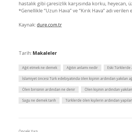
hastalık gibi çaresizlik karşısında korku, heyecan, ü
*Genellikle “Uzun Hava” ve “Kırık Hava” adı verilen e
Kaynak:
dure.com.tr
Tarih:
Makaleler
Ağıt etmek ne demek
Ağıtın anlamı nedir
Eski Türklerde
İslamiyet öncesi Türk edebiyatında ölen kişinin ardından yakılan ağ
Ölen birisinin ardından ne denir
Ölen kişinin ardından yakılan
Sagu ne demek tarih
Türklerde ölen kişilerin ardından yapıla
Önceki Yazı