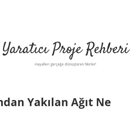
Yaratıcı Proje Rehberi
Hayalleri gerçeğe dönüştüren fikirler!
ından Yakılan Ağıt Ne
ht