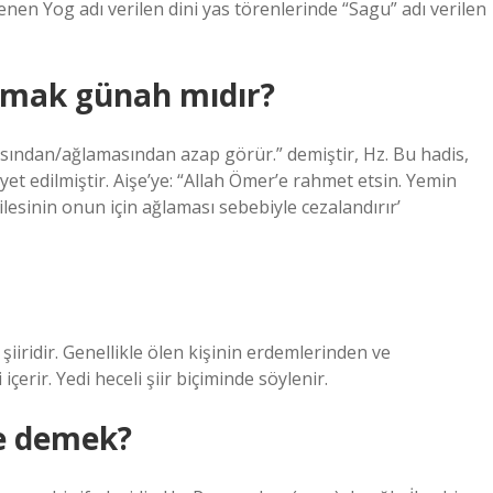
en Yog adı verilen dini yas törenlerinde “Sagu” adı verilen
kmak günah mıdır?
asından/ağlamasından azap görür.” demiştir, Hz. Bu hadis,
et edilmiştir. Aişe’ye: “Allah Ömer’e rahmet etsin. Yemin
 ailesinin onun için ağlaması sebebiyle cezalandırır’
şiiridir. Genellikle ölen kişinin erdemlerinden ve
çerir. Yedi heceli şiir biçiminde söylenir.
e demek?