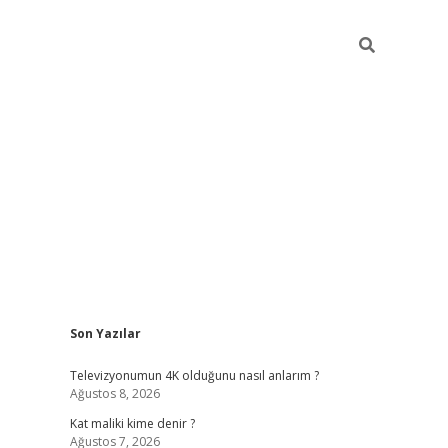
Sidebar
Son Yazılar
tps://betci.co/
vd casino giriş
ilbet.casino
ilbet giriş yapamıyo
Televizyonumun 4K olduğunu nasıl anlarım ?
Ağustos 8, 2026
Kat maliki kime denir ?
Ağustos 7, 2026