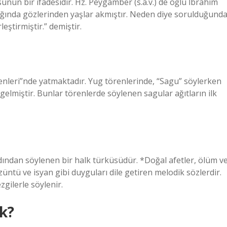
unun bir ifadesidir. Hz. Peygamber (s.a.v.) de oğlu İbrahim
ğında gözlerinden yaşlar akmıştır. Neden diye sorulduğunda
eştirmiştir.” demiştir.
enleri”nde yatmaktadır. Yug törenlerinde, “Sagu” söylerken
elmiştir. Bunlar törenlerde söylenen sagular ağıtların ilk
rdından söylenen bir halk türküsüdür. *Doğal afetler, ölüm v
züntü ve isyan gibi duyguları dile getiren melodik sözlerdir.
zgilerle söylenir.
k?