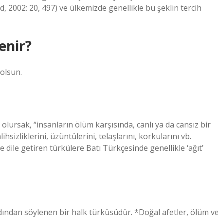
, 2002: 20, 497) ve ülkemizde genellikle bu şeklin tercih
enir?
olsun.
olursak, “insanların ölüm karşısında, canlı ya da cansız bir
ihsizliklerini, üzüntülerini, telaşlarını, korkularını vb.
e dile getiren türkülere Batı Türkçesinde genellikle ‘ağıt’
rdından söylenen bir halk türküsüdür. *Doğal afetler, ölüm v