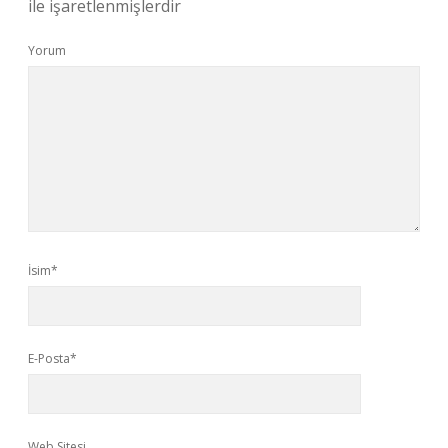
ile işaretlenmişlerdir
Yorum
İsim*
E-Posta*
Web Sitesi