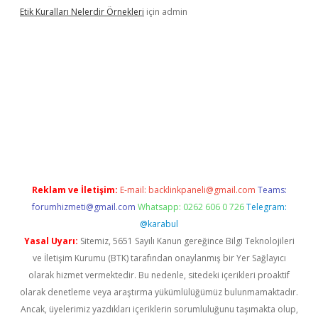
Etik Kuralları Nelerdir Örnekleri
için
admin
pamıyorum
ilbet yeni giriş
betexper.xyz
elexbet
Reklam ve İletişim:
E-mail:
backlinkpaneli@gmail.com
Teams:
forumhizmeti@gmail.com
Whatsapp: 0262 606 0 726
Telegram:
@karabul
Yasal Uyarı:
Sitemiz, 5651 Sayılı Kanun gereğince Bilgi Teknolojileri
ve İletişim Kurumu (BTK) tarafından onaylanmış bir Yer Sağlayıcı
olarak hizmet vermektedir. Bu nedenle, sitedeki içerikleri proaktif
olarak denetleme veya araştırma yükümlülüğümüz bulunmamaktadır.
Ancak, üyelerimiz yazdıkları içeriklerin sorumluluğunu taşımakta olup,