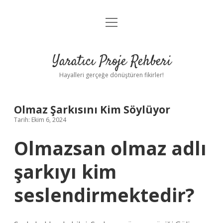
menüyü
Anasayfa
aç
Gizlilik Politikası
Yaratıcı Proje Rehberi
Yasal Uyarı
Hayalleri gerçeğe dönüştüren fikirler!
Hakkımızda
Olmaz Şarkısını Kim Söylüyor
Tarih: Ekim 6, 2024
Olmazsan olmaz adlı
şarkıyı kim
seslendirmektedir?