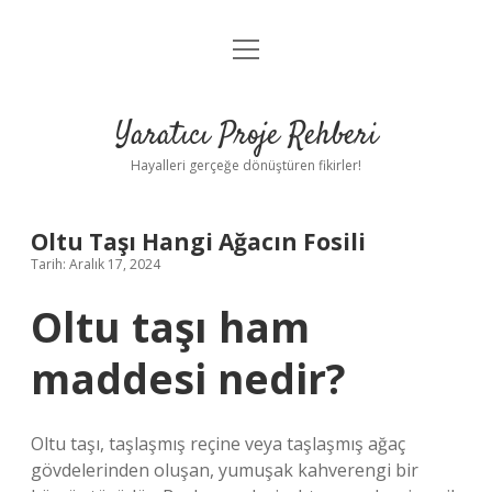
menüyü
Anasayfa
aç
Gizlilik Politikası
Yaratıcı Proje Rehberi
Yasal Uyarı
Hayalleri gerçeğe dönüştüren fikirler!
Hakkımızda
Oltu Taşı Hangi Ağacın Fosili
Tarih: Aralık 17, 2024
Oltu taşı ham
maddesi nedir?
Oltu taşı, taşlaşmış reçine veya taşlaşmış ağaç
gövdelerinden oluşan, yumuşak kahverengi bir