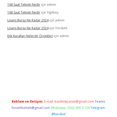
168 Saat Tekniği Nedir
için
admin
168 Saat Tekniği Nedir
için
Yiğitbey
Lisans Bursu Ne Kadar 2024
için
admin
Lisans Bursu Ne Kadar 2024
için
YörükAli
Etik Kuralları Nelerdir Örnekleri
için
admin
amıyorum
ilbet yeni giriş
betexper.xyz
elexbet
Reklam ve İletişim:
E-mail:
backlinkpaneli@gmail.com
Teams:
forumhizmeti@gmail.com
Whatsapp: 0262 606 0 726
Telegram:
@karabul