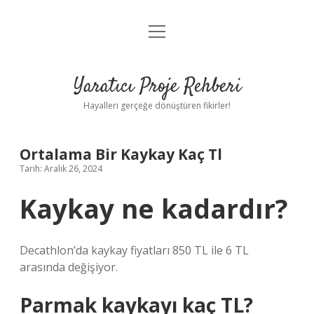
menüyü
Anasayfa
aç
Gizlilik Politikası
Yaratıcı Proje Rehberi
Yasal Uyarı
Hayalleri gerçeğe dönüştüren fikirler!
Hakkımızda
Ortalama Bir Kaykay Kaç Tl
Tarih: Aralık 26, 2024
Kaykay ne kadardır?
Decathlon’da kaykay fiyatları 850 TL ile 6 TL
arasında değişiyor.
Parmak kaykayı kaç TL?