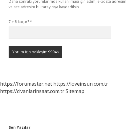
Daha sonraki yorumlarımda kullanılması için adım, e-posta adresim
ve site adresim bu tarayıcıya kaydedilsin.
7 + 8 kaçtır?
*
https://forumaster.net
https://loveinsun.com.tr
https://civanlarinsaat.com.tr
Sitemap
Sidebar
Son Yazılar