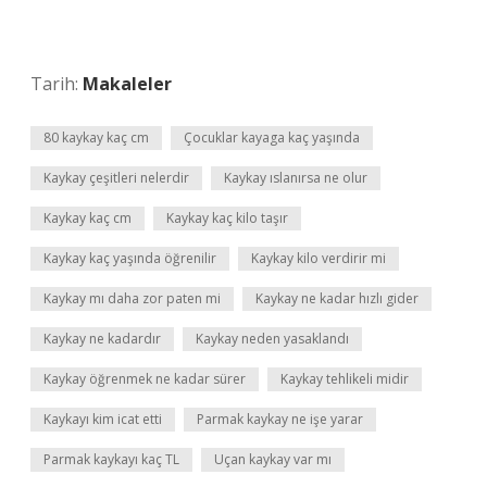
Tarih:
Makaleler
80 kaykay kaç cm
Çocuklar kayaga kaç yaşında
Kaykay çeşitleri nelerdir
Kaykay ıslanırsa ne olur
Kaykay kaç cm
Kaykay kaç kilo taşır
Kaykay kaç yaşında öğrenilir
Kaykay kilo verdirir mi
Kaykay mı daha zor paten mi
Kaykay ne kadar hızlı gider
Kaykay ne kadardır
Kaykay neden yasaklandı
Kaykay öğrenmek ne kadar sürer
Kaykay tehlikeli midir
Kaykayı kim icat etti
Parmak kaykay ne işe yarar
Parmak kaykayı kaç TL
Uçan kaykay var mı