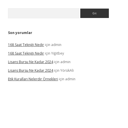
Arama
Son yorumlar
168 Saat Tekniği Nedir
için
admin
168 Saat Tekniği Nedir
için
Yiğitbey
Lisans Bursu Ne Kadar 2024
için
admin
Lisans Bursu Ne Kadar 2024
için
YörükAli
Etik Kuralları Nelerdir Örnekleri
için
admin
amıyorum
ilbet yeni giriş
betexper.xyz
elexbet