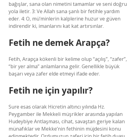
bağışlar, sana olan nimetini tamamlar ve seni doğru
yola iletir. 3: Ve Allah sana şanlı bir fetihle yardım
eder. 4: O, mü’minlerin kalplerine huzur ve güven
indirendir ki, imanlarını kat kat artırsınlar.
Fetih ne demek Arapça?
Fetih, Arapça kökenli bir kelime olup “açılış”, “zafer”,
“bir yer alma” anlamlarına gelir. Genellikle büyük
başarı veya zafer elde etmeyi ifade eder.
Fetih ne için yapılır?
Sure esas olarak Hicretin altıncı yılında Hz.
Peygamber ile Mekkeli müşrikler arasında yapılan
Hudeybiye Antlaşması, cihat, savaştan geriye kalan
münafıklar ve Mekke’nin fethinin müjdesini konu
edinmektedir. Ordumuzun zaferi için bir fetih duası