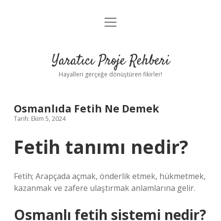
menüyü
Anasayfa
aç
Gizlilik Politikası
Yaratıcı Proje Rehberi
Yasal Uyarı
Hayalleri gerçeğe dönüştüren fikirler!
Hakkımızda
Osmanlıda Fetih Ne Demek
Tarih: Ekim 5, 2024
Fetih tanımı nedir?
Fetih; Arapçada açmak, önderlik etmek, hükmetmek,
kazanmak ve zafere ulaştırmak anlamlarına gelir.
Osmanlı fetih sistemi nedir?