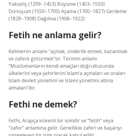
Yükseliş (1299–1453) Büyüme (1453–1550)
Dönüşüm (1550–1700) Aşama (1700–1827) Gerileme
(1828–1908) Dağılma (1908–1922)
Fetih ne anlama gelir?
Kelimenin anlamı “açmak, önderlik etmek, kazanmak
ve zafere götürmek”tir. Terimin anlamı
“Müslümanların kendi amaçları doğrultusunda
ülkelerini veya şehirlerini İslam’a açmaları ve oraları
İslam devleti yönetimi ve İslami yönetimi altına
almaları”dır.
Fethi ne demek?
Fethi, Arapça kökenli bir isimdir ve “fetih” veya
“zafer” anlamına gelir. Genellikle zaferi ve başarıyı
simgeleyen bir isim olarak kabul edilir.