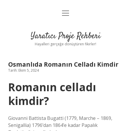
menüyü
Anasayfa
aç
Gizlilik Politikası
Yaratıcı Proje Rehberi
Yasal Uyarı
Hayalleri gerçeğe dönüştüren fikirler!
Hakkımızda
Osmanlıda Romanın Celladı Kimdir
Tarih: Ekim 5, 2024
Romanın celladı
kimdir?
Giovanni Battista Bugatti (1779, Marche – 1869,
Senigallia) 1796’dan 1864’e kadar Papalık