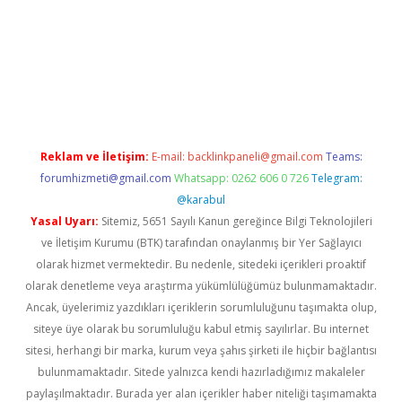
ino giriş
ilbet.casino
ilbet giriş yapamıyorum
ilbet yeni giriş
be
Reklam ve İletişim:
E-mail:
backlinkpaneli@gmail.com
Teams:
forumhizmeti@gmail.com
Whatsapp: 0262 606 0 726
Telegram:
@karabul
Yasal Uyarı:
Sitemiz, 5651 Sayılı Kanun gereğince Bilgi Teknolojileri
ve İletişim Kurumu (BTK) tarafından onaylanmış bir Yer Sağlayıcı
olarak hizmet vermektedir. Bu nedenle, sitedeki içerikleri proaktif
olarak denetleme veya araştırma yükümlülüğümüz bulunmamaktadır.
Ancak, üyelerimiz yazdıkları içeriklerin sorumluluğunu taşımakta olup,
siteye üye olarak bu sorumluluğu kabul etmiş sayılırlar. Bu internet
sitesi, herhangi bir marka, kurum veya şahıs şirketi ile hiçbir bağlantısı
bulunmamaktadır. Sitede yalnızca kendi hazırladığımız makaleler
paylaşılmaktadır. Burada yer alan içerikler haber niteliği taşımamakta