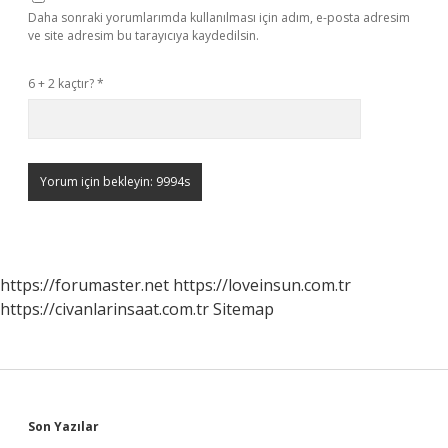
Daha sonraki yorumlarımda kullanılması için adım, e-posta adresim
ve site adresim bu tarayıcıya kaydedilsin.
6 + 2 kaçtır?
*
https://forumaster.net
https://loveinsun.com.tr
https://civanlarinsaat.com.tr
Sitemap
Sidebar
Son Yazılar