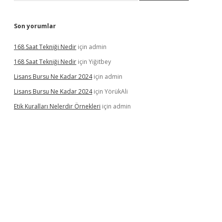
Son yorumlar
168 Saat Tekniği Nedir
için
admin
168 Saat Tekniği Nedir
için
Yiğitbey
Lisans Bursu Ne Kadar 2024
için
admin
Lisans Bursu Ne Kadar 2024
için
YörükAli
Etik Kuralları Nelerdir Örnekleri
için
admin
mıyorum
ilbet yeni giriş
betexper.xyz
elexbet