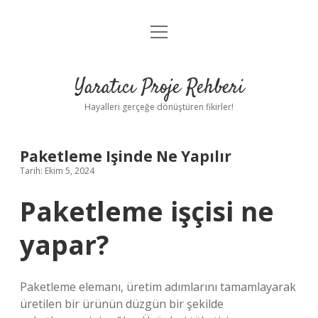
menüyü
Anasayfa
aç
Gizlilik Politikası
Yaratıcı Proje Rehberi
Yasal Uyarı
Hayalleri gerçeğe dönüştüren fikirler!
Hakkımızda
Paketleme Işinde Ne Yapılır
Tarih: Ekim 5, 2024
Paketleme işçisi ne
yapar?
Paketleme elemanı, üretim adımlarını tamamlayarak
üretilen bir ürünün düzgün bir şekilde