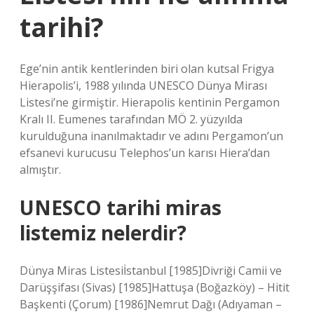
tarihi?
Ege’nin antik kentlerinden biri olan kutsal Frigya
Hierapolis’i, 1988 yılında UNESCO Dünya Mirası
Listesi’ne girmiştir. Hierapolis kentinin Pergamon
Kralı II. Eumenes tarafından MÖ 2. yüzyılda
kurulduğuna inanılmaktadır ve adını Pergamon’un
efsanevi kurucusu Telephos’un karısı Hiera’dan
almıştır.
UNESCO tarihi miras
listemiz nelerdir?
Dünya Miras Listesiİstanbul [1985]Divriği Camii ve
Darüşşifası (Sivas) [1985]Hattuşa (Boğazköy) – Hitit
Başkenti (Çorum) [1986]Nemrut Dağı (Adıyaman –