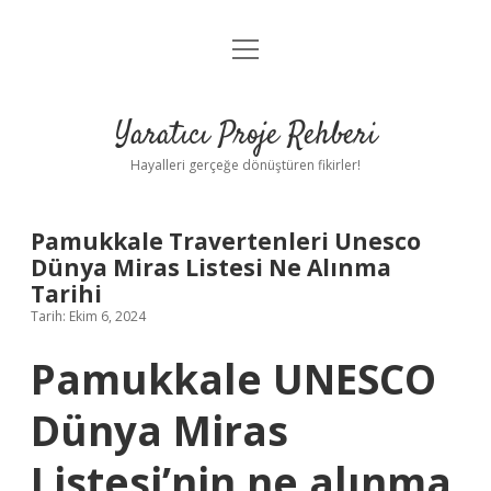
menüyü
Anasayfa
aç
Gizlilik Politikası
Yaratıcı Proje Rehberi
Yasal Uyarı
Hayalleri gerçeğe dönüştüren fikirler!
Hakkımızda
Pamukkale Travertenleri Unesco
Dünya Miras Listesi Ne Alınma
Tarihi
Tarih: Ekim 6, 2024
Pamukkale UNESCO
Dünya Miras
Listesi’nin ne alınma