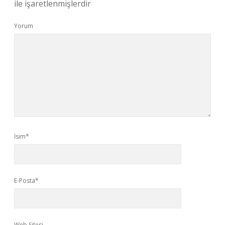
ile işaretlenmişlerdir
Yorum
İsim*
E-Posta*
Web Sitesi