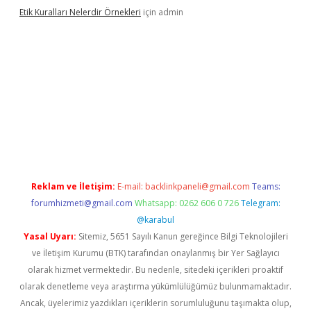
Etik Kuralları Nelerdir Örnekleri
için
admin
ıyorum
ilbet yeni giriş
betexper.xyz
elexbet
Reklam ve İletişim:
E-mail:
backlinkpaneli@gmail.com
Teams:
forumhizmeti@gmail.com
Whatsapp: 0262 606 0 726
Telegram:
@karabul
Yasal Uyarı:
Sitemiz, 5651 Sayılı Kanun gereğince Bilgi Teknolojileri
ve İletişim Kurumu (BTK) tarafından onaylanmış bir Yer Sağlayıcı
olarak hizmet vermektedir. Bu nedenle, sitedeki içerikleri proaktif
olarak denetleme veya araştırma yükümlülüğümüz bulunmamaktadır.
Ancak, üyelerimiz yazdıkları içeriklerin sorumluluğunu taşımakta olup,