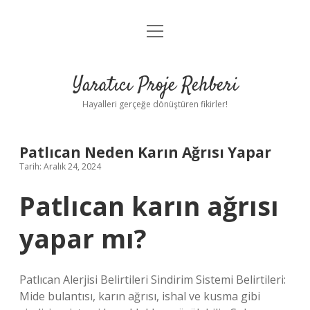
menüyü
Anasayfa
aç
Gizlilik Politikası
Yaratıcı Proje Rehberi
Yasal Uyarı
Hayalleri gerçeğe dönüştüren fikirler!
Hakkımızda
Patlıcan Neden Karın Ağrısı Yapar
Tarih: Aralık 24, 2024
Patlıcan karın ağrısı
yapar mı?
Patlıcan Alerjisi Belirtileri Sindirim Sistemi Belirtileri:
Mide bulantısı, karın ağrısı, ishal ve kusma gibi