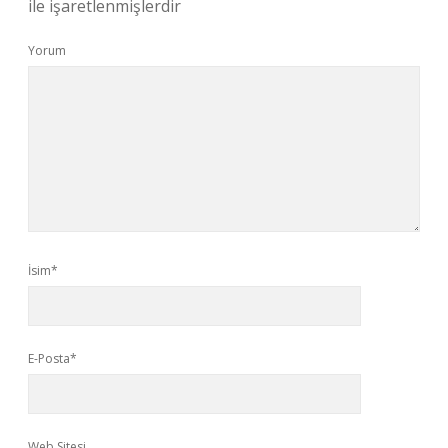
ile işaretlenmişlerdir
Yorum
İsim*
E-Posta*
Web Sitesi