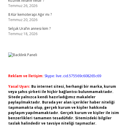
Kozmik felsefe nedir ?
Temmuz 26, 2026
8 Kür kemoterapi Ağır mı ?
Temmuz 20, 2026
Selçuk Ural’ın annesi kim ?
Temmuz 18, 2026
Reklam ve İletişim:
Skype: live:.cid.575569c608265c69
Yasal Uyarı:
Bu internet sitesi, herhangi bir marka, kurum
veya şahıs şirketi ile hiçbir bağlantısı bulunmamaktadır.
Sitede yalnızca kendi hazırladığımız makaleler
paylaşılmaktadır. Burada yer alan içerikler haber niteliği
taşımamakta olup, gerçek kurum ve kişiler hakkında
paylaşım yapılmamaktadır. Gerçek kurum ve kişiler ile isim
benzerlikleri tamamen tesadüfidir. Sitemizdeki bilgiler
taslak halindedir ve tavsiye niteliği taşımazlar.