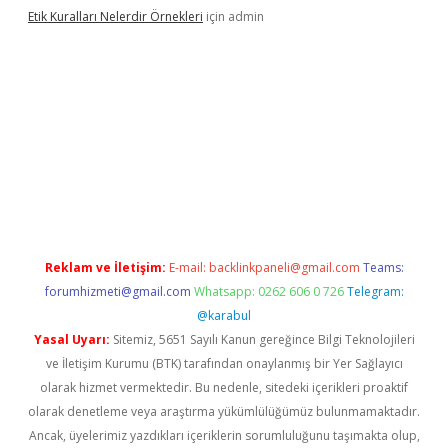
Etik Kuralları Nelerdir Örnekleri
için
admin
mıyorum
ilbet yeni giriş
betexper.xyz
elexbet
Reklam ve İletişim:
E-mail:
backlinkpaneli@gmail.com
Teams:
forumhizmeti@gmail.com
Whatsapp: 0262 606 0 726
Telegram:
@karabul
Yasal Uyarı:
Sitemiz, 5651 Sayılı Kanun gereğince Bilgi Teknolojileri
ve İletişim Kurumu (BTK) tarafından onaylanmış bir Yer Sağlayıcı
olarak hizmet vermektedir. Bu nedenle, sitedeki içerikleri proaktif
olarak denetleme veya araştırma yükümlülüğümüz bulunmamaktadır.
Ancak, üyelerimiz yazdıkları içeriklerin sorumluluğunu taşımakta olup,