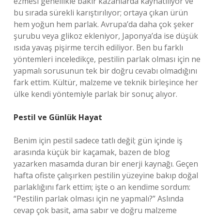
ezmesi genellikle bakır kazanlarda kaynatılıyor ve
bu sırada sürekli karıştırılıyor; ortaya çıkan ürün
hem yoğun hem parlak. Avrupa’da daha çok şeker
şurubu veya glikoz ekleniyor, Japonya’da ise düşük
ısıda yavaş pişirme tercih ediliyor. Ben bu farklı
yöntemleri inceledikçe, pestilin parlak olması için ne
yapmalı sorusunun tek bir doğru cevabı olmadığını
fark ettim. Kültür, malzeme ve teknik birleşince her
ülke kendi yöntemiyle parlak bir sonuç alıyor.
Pestil ve Günlük Hayat
Benim için pestil sadece tatlı değil; gün içinde iş
arasında küçük bir kaçamak, bazen de blog
yazarken masamda duran bir enerji kaynağı. Geçen
hafta ofiste çalışırken pestilin yüzeyine bakıp doğal
parlaklığını fark ettim; işte o an kendime sordum:
“Pestilin parlak olması için ne yapmalı?” Aslında
cevap çok basit, ama sabır ve doğru malzeme