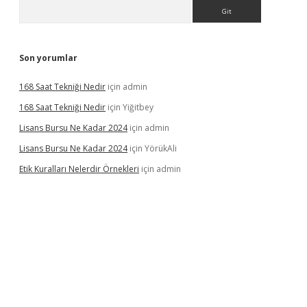
Arama
Son yorumlar
168 Saat Tekniği Nedir
için
admin
168 Saat Tekniği Nedir
için
Yiğitbey
Lisans Bursu Ne Kadar 2024
için
admin
Lisans Bursu Ne Kadar 2024
için
YörükAli
Etik Kuralları Nelerdir Örnekleri
için
admin
 yapamıyorum
ilbet yeni giriş
betexper.xyz
elexbet