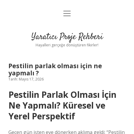
menüyü
Anasayfa
aç
Gizlilik Politikası
Yaratıcı Proje Rehberi
Yasal Uyarı
Hayalleri gerçeğe dönüştüren fikirler!
Hakkımızda
Pestilin parlak olması için ne
yapmalı ?
Tarih: Mayıs 17, 2026
Pestilin Parlak Olması İçin
Ne Yapmalı? Küresel ve
Yerel Perspektif
Geçen gün işten eve dönerken aklıma geldi: “Pestilin