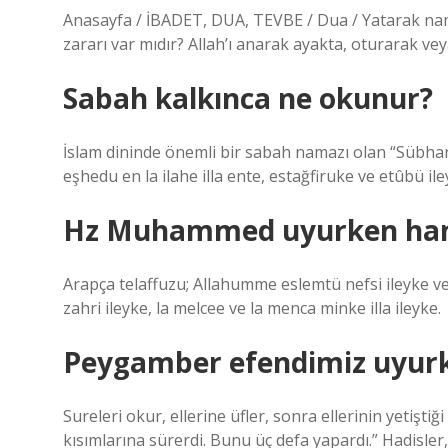
Anasayfa / İBADET, DUA, TEVBE / Dua / Yatarak nama
zararı var mıdır? Allah’ı anarak ayakta, oturarak ve
Sabah kalkınca ne okunur?
İslam dininde önemli bir sabah namazı olan “Sübha
eşhedu en la ilahe illa ente, estağfiruke ve etûbü il
Hz Muhammed uyurken han
Arapça telaffuzu; Allahumme eslemtü nefsi ileyke ve 
zahri ileyke, la melcee ve la menca minke illa ileyke.
Peygamber efendimiz uyurk
Sureleri okur, ellerine üfler, sonra ellerinin yeti
kısımlarına sürerdi. Bunu üç defa yapardı.” Hadisle