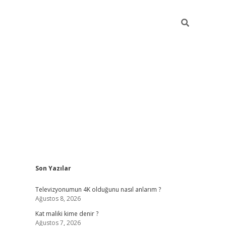
Sidebar
Son Yazılar
ttps://betci.co/
vd casino giriş
ilbet.casino
ilbet giriş yapamıy
Televizyonumun 4K olduğunu nasıl anlarım ?
Ağustos 8, 2026
Kat maliki kime denir ?
Ağustos 7, 2026