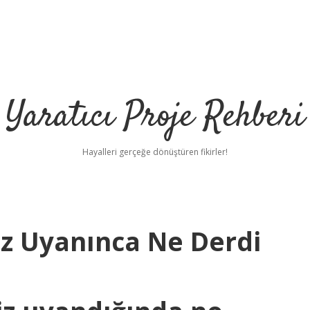
Yaratıcı Proje Rehberi
Hayalleri gerçeğe dönüştüren fikirler!
z Uyanınca Ne Derdi
h