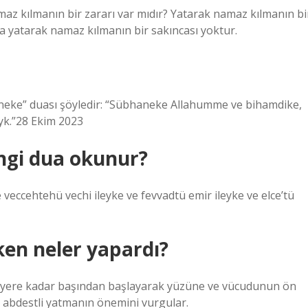
z kılmanın bir zararı var mıdır? Yatarak namaz kılmanın bi
ya yatarak namaz kılmanın bir sakıncası yoktur.
neke” duası şöyledir: “Sübhaneke Allahumme ve bihamdike,
eyk.”28 Ekim 2023
gi dua okunur?
veccehtehü vechi ileyke ve fevvadtü emir ileyke ve elce’tü
en neler yapardı?
ştiği yere kadar başından başlayarak yüzüne ve vücudunun ön
r, abdestli yatmanın önemini vurgular.