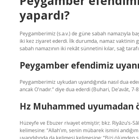
Peygamber efendimi
yapardı?
Peygamberimiz (s.a.v.) de güne sabah namazıyla baş
iki kez ziyaret ederdi. İlk durumda, namaz vaktinin
sabah namazının iki rekât sünnetini kılar, sağ tarafı
Peygamber efendimiz uyanı
Peygamberimiz uykudan uyandığında nasıl dua eder
ancak O’nadır.” diye dua ederdi (Buhari, De’avât, 7-8,
Hz Muhammed uyumadan ön
Hüzeyfe ve Ebuzer rivayet etmiştir; bkz. Riyâzu’s-
kelimesine: “Allah’ım, senin mübarek ismini andığım
uyandığında da kelimesi kelimesine: “Bizi ölümden so