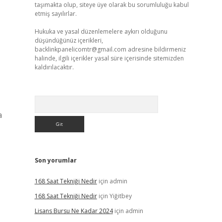
taşımakta olup, siteye üye olarak bu sorumluluğu kabul
etmiş sayılırlar.
Hukuka ve yasal düzenlemelere aykırı olduğunu
düşündüğünüz içerikleri,
backlinkpanelicomtr@gmail.com
adresine bildirmeniz
halinde, ilgili içerikler yasal süre içerisinde sitemizden
kaldırılacaktır.
Arama
a
Son yorumlar
168 Saat Tekniği Nedir
için
admin
168 Saat Tekniği Nedir
için
Yiğitbey
Lisans Bursu Ne Kadar 2024
için
admin