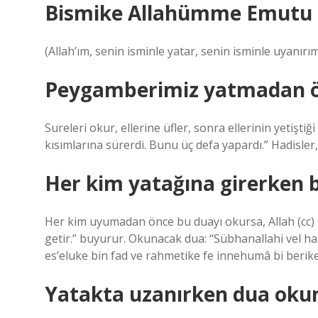
Bismike Allahümme Emutu
(Allah’ım, senin isminle yatar, senin isminle uyanırım
Peygamberimiz yatmadan ön
Sureleri okur, ellerine üfler, sonra ellerinin yeti
kısımlarına sürerdi. Bunu üç defa yapardı.” Hadisle
Her kim yatağına girerken 
Her kim uyumadan önce bu duayı okursa, Allah (cc) C
getir.” buyurur. Okunacak dua: “Sübhanallahi vel hamdü
es’eluke bin fad ve rahmetike fe innehumâ bi beri
Yatakta uzanırken dua oku