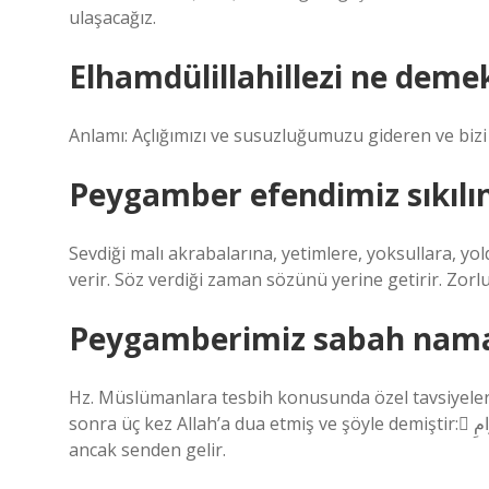
ulaşacağız.
Elhamdülillahillezi ne deme
Anlamı: Açlığımızı ve susuzluğumuzu gideren ve biz
Peygamber efendimiz sıkılı
Sevdiği malı akrabalarına, yetimlere, yoksullara, yol
verir. Söz verdiği zaman sözünü yerine getirir. Zorlu
Peygamberimiz sabah namaz
Hz. Müslümanlara tesbih konusunda özel tavsiyele
sonra üç kez Allah’a dua etmiş ve şöyle demiştir: َمُ تَبَارَكْتَ يَا ذَا الجَلاَلِ وَالإِْرَامِ. “Allah’ım, selam sana olsun; ve selam
ancak senden gelir.