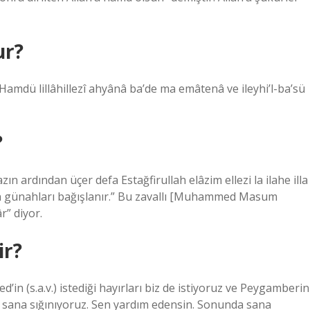
ur?
Hamdü lillâhillezî ahyânâ ba’de ma emâtenâ ve ileyhi’l-ba’sü
?
n ardından üçer defa Estağfirullah elâzim ellezi la ilahe illa
ün günahları bağışlanır.” Bu zavallı [Muhammed Masum
r” diyor.
ir?
n (s.a.v.) istediği hayırları biz de istiyoruz ve Peygamberin
e sana sığınıyoruz. Sen yardım edensin. Sonunda sana