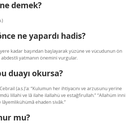
 ne demek?
.)
ce ne yapardı hadis?
ştiği yere kadar başından başlayarak yüzüne ve vücudunun ön
r, abdestli yatmanın önemini vurgular.
bu duayı okursa?
ebrail (a.s.)’a: “Kulumun her ihtiyacını ve arzusunu yerine
 lillahi ve lâ ilahe ilallahü ve estağfirullah.” “Allahüm inni
ke lâyemlikühümâ ehaden sivâk.”
nur mu?