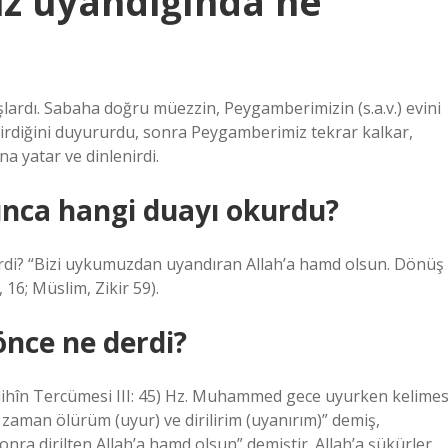
z uyandığında ne
lardı. Sabaha doğru müezzin, Peygamberimizin (s.a.v.) evini
 girdiğini duyururdu, sonra Peygamberimiz tekrar kalkar,
na yatar ve dinlenirdi.
nca hangi duayı okurdu?
di? “Bizi uykumuzdan uyandıran Allah’a hamd olsun. Dönüş
 16; Müslim, Zikir 59).
ce ne derdi?
Sâlihîn Tercümesi III: 45) Hz. Muhammed gece uyurken kelimes
 zaman ölürüm (uyur) ve dirilirim (uyanırım)” demiş,
nra dirilten Allah’a hamd olsun” demiştir. Allah’a şükürler