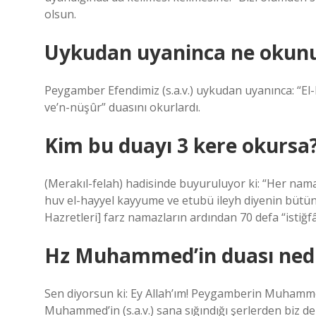
olsun.
Uykudan uyaninca ne okun
Peygamber Efendimiz (s.a.v.) uykudan uyanınca: “El-
ve’n-nüşûr” duasını okurlardı.
Kim bu duayı 3 kere okursa
(Merakıl-felah) hadisinde buyuruluyor ki: “Her namazı
huv el-hayyel kayyume ve etubü ileyh diyenin büt
Hazretleri] farz namazların ardından 70 defa “istiğfâ
Hz Muhammed’in duası ned
Sen diyorsun ki: Ey Allah’ım! Peygamberin Muhammed’i
Muhammed’in (s.a.v.) sana sığındığı şerlerden biz d