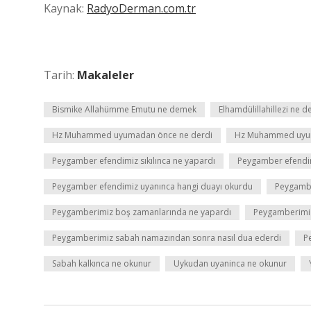
Kaynak:
RadyoDerman.com.tr
Tarih:
Makaleler
Bismike Allahümme Emutu ne demek
Elhamdülillahillezi ne 
Hz Muhammed uyumadan önce ne derdi
Hz Muhammed uyur
Peygamber efendimiz sıkılınca ne yapardı
Peygamber efendim
Peygamber efendimiz uyanınca hangi duayı okurdu
Peygambe
Peygamberimiz boş zamanlarında ne yapardı
Peygamberimiz
Peygamberimiz sabah namazından sonra nasıl dua ederdi
P
Sabah kalkınca ne okunur
Uykudan uyaninca ne okunur