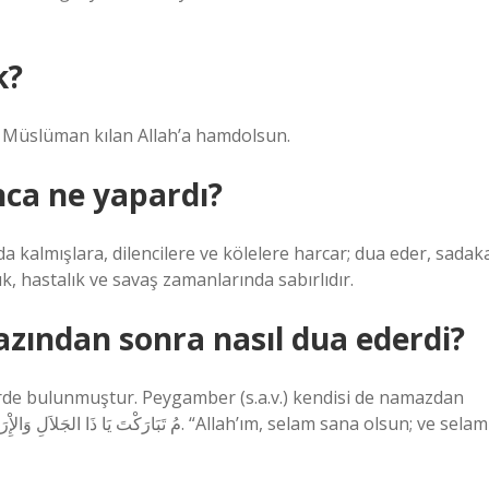
k?
i Müslüman kılan Allah’a hamdolsun.
nca ne yapardı?
da kalmışlara, dilencilere ve kölelere harcar; dua eder, sadak
k, hastalık ve savaş zamanlarında sabırlıdır.
ından sonra nasıl dua ederdi?
rde bulunmuştur. Peygamber (s.a.v.) kendisi de namazdan