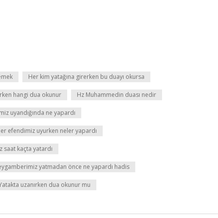
demek
Her kim yatağına girerken bu duayı okursa
ken hangi dua okunur
Hz Muhammedin duası nedir
iz uyandığında ne yapardı
r efendimiz uyurken neler yapardı
 saat kaçta yatardı
eygamberimiz yatmadan önce ne yapardı hadis
Yatakta uzanırken dua okunur mu