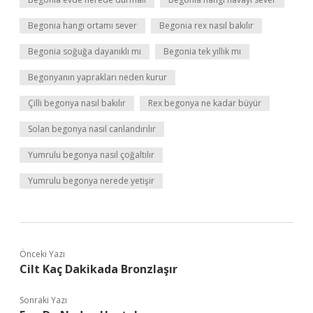
Begonia hangi ortamı sever
Begonia rex nasıl bakılır
Begonia soğuğa dayanıklı mı
Begonia tek yıllık mı
Begonyanın yaprakları neden kurur
Çilli begonya nasıl bakılır
Rex begonya ne kadar büyür
Solan begonya nasıl canlandırılır
Yumrulu begonya nasıl çoğaltılır
Yumrulu begonya nerede yetişir
Önceki Yazı
Cilt Kaç Dakikada Bronzlaşır
Sonraki Yazı