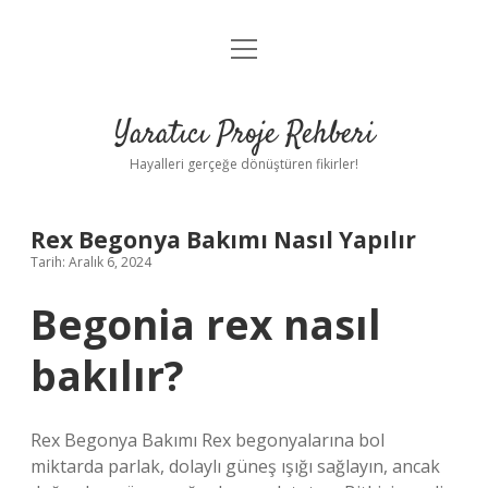
menüyü
Anasayfa
aç
Gizlilik Politikası
Yaratıcı Proje Rehberi
Yasal Uyarı
Hayalleri gerçeğe dönüştüren fikirler!
Hakkımızda
Rex Begonya Bakımı Nasıl Yapılır
Tarih: Aralık 6, 2024
Begonia rex nasıl
bakılır?
Rex Begonya Bakımı Rex begonyalarına bol
miktarda parlak, dolaylı güneş ışığı sağlayın, ancak