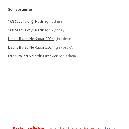
Son yorumlar
168 Saat Tekniği Nedir
için
admin
168 Saat Tekniği Nedir
için
Yiğitbey
Lisans Bursu Ne Kadar 2024
için
admin
Lisans Bursu Ne Kadar 2024
için
YörükAli
Etik Kuralları Nelerdir Örnekleri
için
admin
ıyorum
ilbet yeni giriş
betexper.xyz
elexbet
Reklam ve İletişim:
E-mail:
backlinkpaneli@gmail.com
Teams: