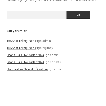
Arama
Son yorumlar
168 Saat Tekniği Nedir
için
admin
168 Saat Tekniği Nedir
için
Yiğitbey
Lisans Bursu Ne Kadar 2024
için
admin
Lisans Bursu Ne Kadar 2024
için
YörükAli
Etik Kuralları Nelerdir Örnekleri
için
admin
yorum
ilbet yeni giriş
betexper.xyz
elexbet