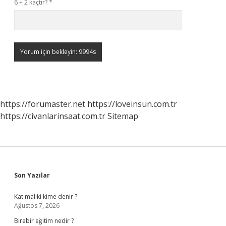
6 + 2 kaçtır?
*
https://forumaster.net
https://loveinsun.com.tr
https://civanlarinsaat.com.tr
Sitemap
Sidebar
Son Yazılar
Kat maliki kime denir ?
Ağustos 7, 2026
Birebir eğitim nedir ?