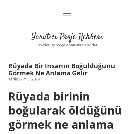
menüyü
Anasayfa
aç
Gizlilik Politikası
Yaratıcı Proje Rehberi
Yasal Uyarı
Hayalleri gerçeğe dönüştüren fikirler!
Hakkımızda
Rüyada Bir Insanın Boğulduğunu
Görmek Ne Anlama Gelir
Tarih: Ekim 5, 2024
Rüyada birinin
boğularak öldüğünü
görmek ne anlama