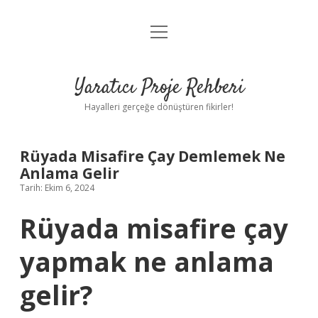
menüyü
Anasayfa
aç
Gizlilik Politikası
Yaratıcı Proje Rehberi
Yasal Uyarı
Hayalleri gerçeğe dönüştüren fikirler!
Hakkımızda
Rüyada Misafire Çay Demlemek Ne
Anlama Gelir
Tarih: Ekim 6, 2024
Rüyada misafire çay
yapmak ne anlama
gelir?