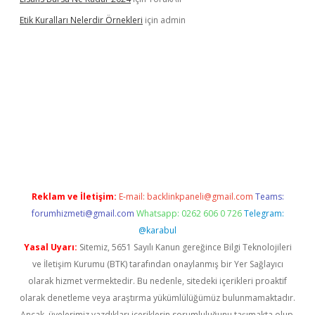
Etik Kuralları Nelerdir Örnekleri
için
admin
yorum
ilbet yeni giriş
betexper.xyz
elexbet
Reklam ve İletişim:
E-mail:
backlinkpaneli@gmail.com
Teams:
forumhizmeti@gmail.com
Whatsapp: 0262 606 0 726
Telegram:
@karabul
Yasal Uyarı:
Sitemiz, 5651 Sayılı Kanun gereğince Bilgi Teknolojileri
ve İletişim Kurumu (BTK) tarafından onaylanmış bir Yer Sağlayıcı
olarak hizmet vermektedir. Bu nedenle, sitedeki içerikleri proaktif
olarak denetleme veya araştırma yükümlülüğümüz bulunmamaktadır.
Ancak, üyelerimiz yazdıkları içeriklerin sorumluluğunu taşımakta olup,